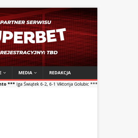
E
MEDIA
REDAKCJA
k 6-2, 6-1 Viktorija Golubic *** Maja Chwalińska 5-7, 1-6 Talia Gibso