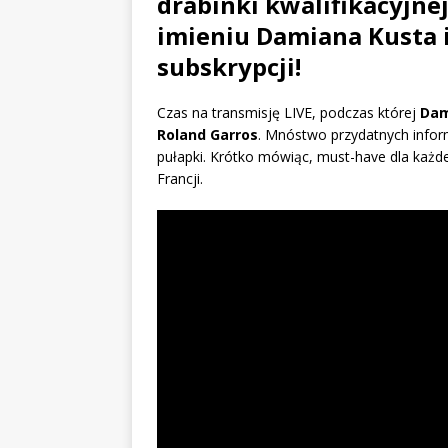
drabinki kwalifikacyjne
imieniu Damiana Kusta 
subskrypcji!
Czas na transmisję LIVE, podczas której
Dam
Roland Garros
. Mnóstwo przydatnych infor
pułapki. Krótko mówiąc, must-have dla każdeg
Francji.