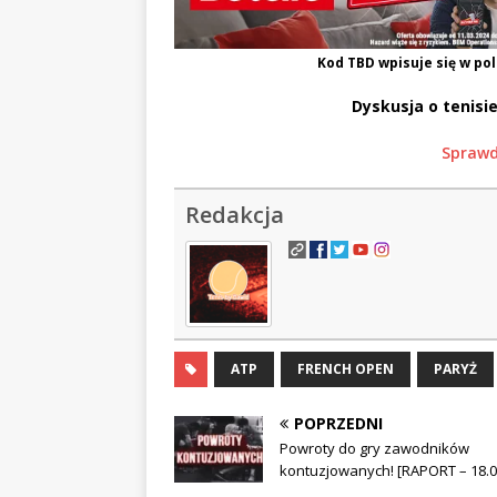
Kod
TBD
wpisuje się w pol
Dyskusja o tenisie
Sprawd
Redakcja
ATP
FRENCH OPEN
PARYŻ
POPRZEDNI
Powroty do gry zawodników
kontuzjowanych! [RAPORT – 18.0