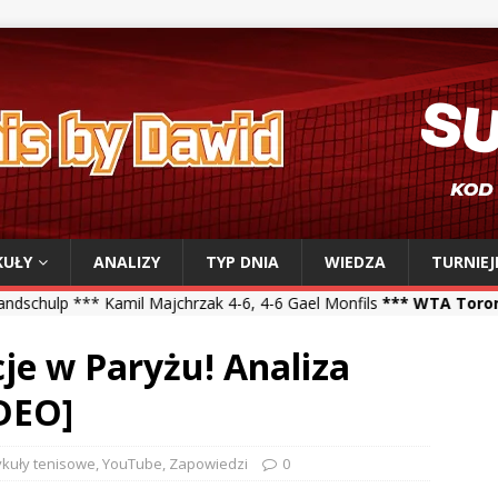
KUŁY
ANALIZY
TYP DNIA
WIEDZA
TURNIEJ
il Majchrzak 4-6, 4-6 Gael Monfils
*** WTA Toronto ***
Iga Świąte
cje w Paryżu! Analiza
DEO]
ykuły tenisowe
,
YouTube
,
Zapowiedzi
0