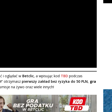
ć i oglądać w
Betclic
, a wpisując kod
TBD
podczas
m
“
otrzymasz
pierwszy zakład bez ryzyka do 50 PLN
,
gra
nsmisje na żywo oraz wiele innych!