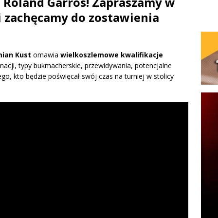
j Roland Garros! Zapraszamy w
i zachęcamy do zostawienia
ian Kust
omawia
wielkoszlemowe kwalifikacje
macji, typy bukmacherskie, przewidywania, potencjalne
o, kto będzie poświęcał swój czas na turniej w stolicy