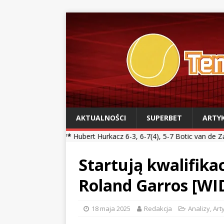
AKTUALNOŚCI
SUPERBET
ARTY
***
Hubert Hurkacz 6-3, 6-7(4), 5-7 Botic van de Zandschulp *** Kam
Startują kwalifika
Roland Garros [WI
18 maja 2025
Redakcja
Analizy
,
Art