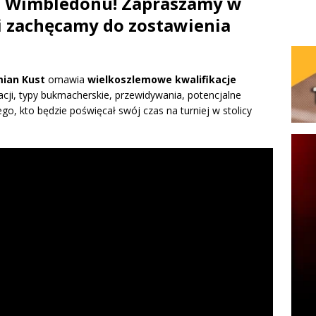
ej Wimbledonu! Zapraszamy w
i zachęcamy do zostawienia
ian Kust
omawia
wielkoszlemowe kwalifikacje
cji, typy bukmacherskie, przewidywania, potencjalne
o, kto będzie poświęcał swój czas na turniej w stolicy