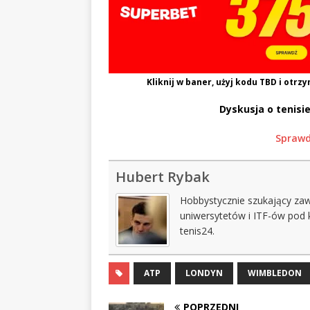
Kliknij w baner, użyj kodu
TBD
i otrzy
Dyskusja o tenisie
Sprawd
Hubert Rybak
Hobbystycznie szukający za
uniwersytetów i ITF-ów pod 
tenis24.
ATP
LONDYN
WIMBLEDON
POPRZEDNI