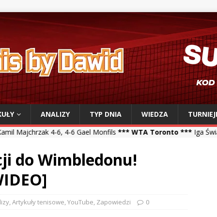
KUŁY
ANALIZY
TYP DNIA
WIEDZA
TURNIEJ
-6, 4-6 Gael Monfils
*** WTA Toronto ***
Iga Świątek 6-2, 6-1 Vikt
cji do Wimbledonu!
WIDEO]
lizy
,
Artykuły tenisowe
,
YouTube
,
Zapowiedzi
0