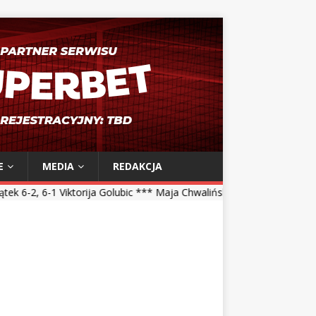
E
MEDIA
REDAKCJA
orija Golubic *** Maja Chwalińska 5-7, 1-6 Talia Gibson *** Magdalena