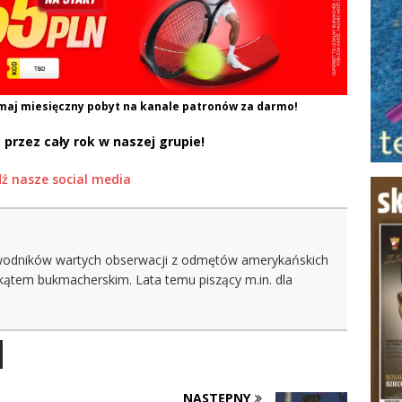
maj miesięczny pobyt na kanale patronów za darmo!
 przez cały rok w naszej grupie!
ź nasze social media
wodników wartych obserwacji z odmętów amerykańskich
kątem bukmacherskim. Lata temu piszący m.in. dla
NASTĘPNY