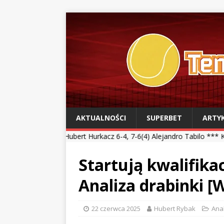
AKTUALNOŚCI
SUPERBET
ARTY
*
Hubert Hurkacz 6-4, 7-6(4) Alejandro Tabilo *** Kamil Majchrzak 4
Startują kwalifika
Analiza drabinki [
22 czerwca 2025
Hubert Rybak
Ana