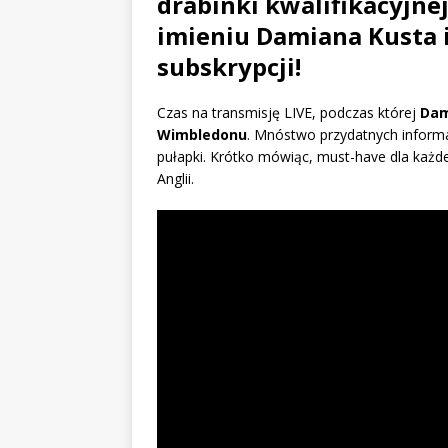
drabinki kwalifikacyjn
imieniu Damiana Kusta 
subskrypcji!
Czas na transmisję LIVE, podczas której
Dam
Wimbledonu
. Mnóstwo przydatnych informa
pułapki. Krótko mówiąc, must-have dla każdeg
Anglii.