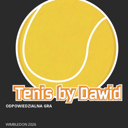
ODPOWIEDZIALNA GRA
WIMBLEDON 2026