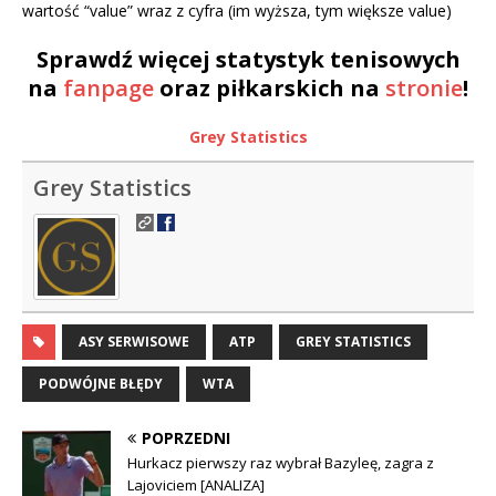
wartość “value” wraz z cyfra (im wyższa, tym większe value)
Sprawdź więcej statystyk
tenisowych
na
fanpage
oraz piłkarskich na
stronie
!
Grey Statistics
Grey Statistics
ASY SERWISOWE
ATP
GREY STATISTICS
PODWÓJNE BŁĘDY
WTA
POPRZEDNI
Hurkacz pierwszy raz wybrał Bazyleę, zagra z
Lajoviciem [ANALIZA]