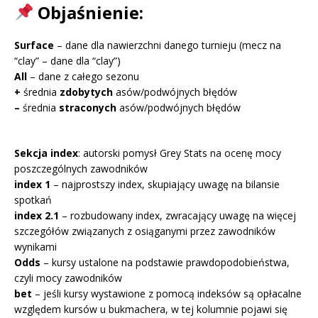
Objaśnienie:
Surface
– dane dla nawierzchni danego turnieju (mecz na
“clay” – dane dla “clay”)
All
– dane z całego sezonu
+
średnia
zdobytych
asów/podwójnych błędów
–
średnia
straconych
asów/podwójnych błędów
Sekcja index
: autorski pomysł Grey Stats na ocenę mocy
poszczególnych zawodników
index 1
– najprostszy index, skupiający uwagę na bilansie
spotkań
index 2.1
– rozbudowany index, zwracający uwagę na więcej
szczegółów związanych z osiąganymi przez zawodników
wynikami
Odds
– kursy ustalone na podstawie prawdopodobieństwa,
czyli mocy zawodników
bet
– jeśli kursy wystawione z pomocą indeksów są opłacalne
względem kursów u bukmachera, w tej kolumnie pojawi się