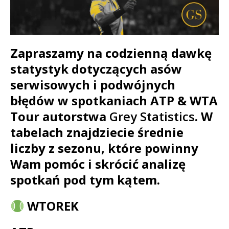
Zapraszamy na codzienną dawkę
statystyk dotyczących asów
serwisowych i podwójnych
błędów w spotkaniach ATP & WTA
Tour autorstwa
Grey Statistics
. W
tabelach znajdziecie średnie
liczby z sezonu, które powinny
Wam pomóc i skrócić analizę
spotkań pod tym kątem.
WTOREK