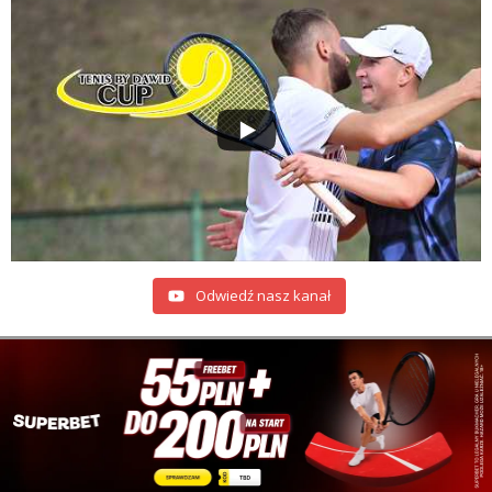
Odwiedź nasz kanał