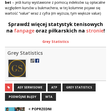
bet
– jeśli kursy wystawione z pomocą indeksów są opłacalne
względem kursów u bukmachera, w tej kolumnie pojawi się
wartość “value” wraz z cyfra (im wyższa, tym większe value)
Sprawdź więcej statystyk
tenisowych
na
fanpage
oraz piłkarskich na
stronie
!
Grey Statistics
Grey Statistics
ASY SERWISOWE
ATP
GREY STATISTICS
PODWÓJNE BŁĘDY
WTA
POPRZEDNI