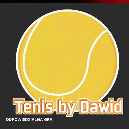
ODPOWIEDZIALNA GRA