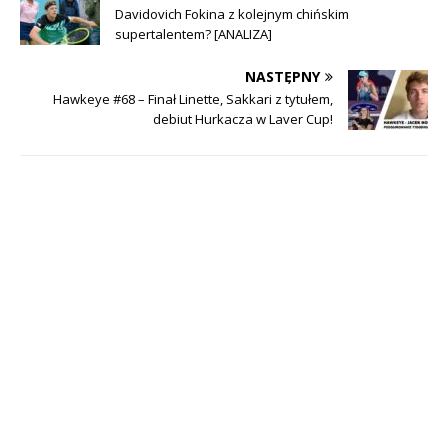
Davidovich Fokina z kolejnym chińskim
supertalentem? [ANALIZA]
NASTĘPNY
Hawkeye #68 – Finał Linette, Sakkari z tytułem,
debiut Hurkacza w Laver Cup!