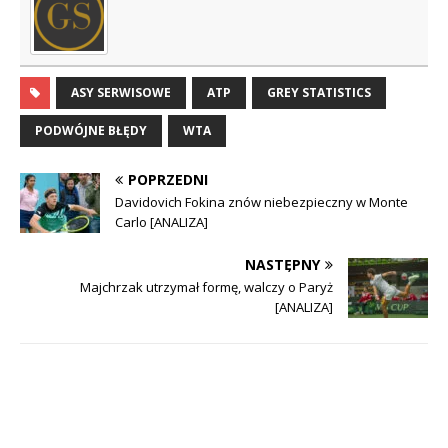
ASY SERWISOWE
ATP
GREY STATISTICS
PODWÓJNE BŁĘDY
WTA
POPRZEDNI
Davidovich Fokina znów niebezpieczny w Monte
Carlo [ANALIZA]
NASTĘPNY
Majchrzak utrzymał formę, walczy o Paryż
[ANALIZA]