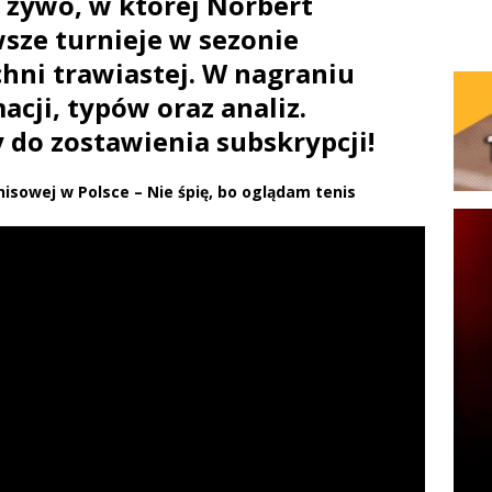
a żywo, w której Norbert
sze turnieje w sezonie
hni trawiastej. W nagraniu
acji, typów oraz analiz.
do zostawienia subskrypcji!
nisowej w Polsce – Nie śpię, bo oglądam tenis