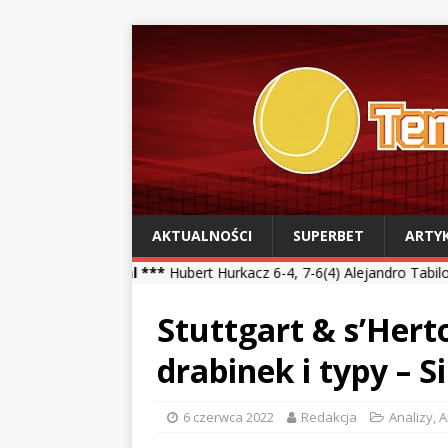
AKTUALNOŚCI
SUPERBET
ARTY
al ***
Hubert Hurkacz 6-4, 7-6(4) Alejandro Tabilo *** Kamil Majch
Stuttgart & s’Hert
drabinek i typy – 
6 czerwca 2022
Redakcja
Analizy
,
A