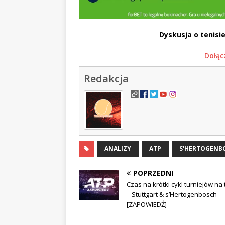
Dyskusja o tenisie
Dołąc
Redakcja
ANALIZY
ATP
S'HERTOGENB
POPRZEDNI
Czas na krótki cykl turniejów na
– Stuttgart & s’Hertogenbosch
[ZAPOWIEDŹ]