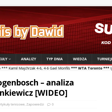
KUŁY
ANALIZY
TYP DNIA
WIEDZA
TURNIEJ
rzak 4-6, 4-6 Gael Monfils
*** WTA Toronto ***
Iga Świątek 6-2, 6-
ogenbosch – analiza
Sinkiewicz [WIDEO]
rtykuły tenisowe
,
Zapowiedzi
0