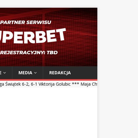
E
MEDIA
REDAKCJA
1 Viktorija Golubic *** Maja Chwalińska 5-7, 1-6 Talia Gibson *** Mag