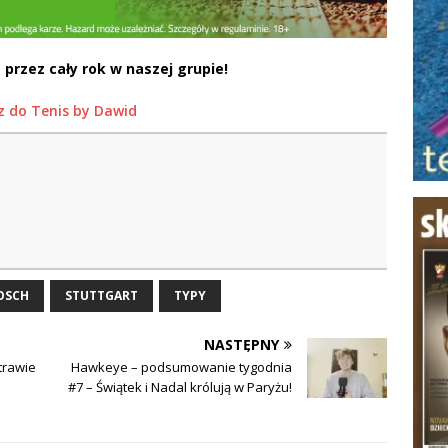
 przez cały rok w naszej grupie!
z do Tenis by Dawid
OSCH
STUTTGART
TYPY
NASTĘPNY
 trawie
Hawkeye – podsumowanie tygodnia
#7 – Świątek i Nadal królują w Paryżu!