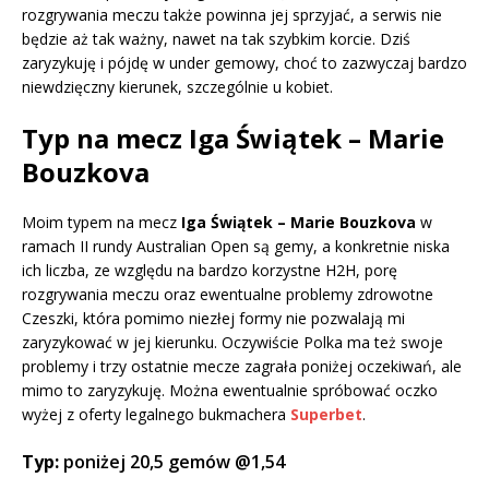
rozgrywania meczu także powinna jej sprzyjać, a serwis nie
będzie aż tak ważny, nawet na tak szybkim korcie. Dziś
zaryzykuję i pójdę w under gemowy, choć to zazwyczaj bardzo
niewdzięczny kierunek, szczególnie u kobiet.
Typ na mecz Iga Świątek – Marie
Bouzkova
Moim typem na mecz
Iga Świątek – Marie Bouzkova
w
ramach II rundy Australian Open są gemy, a konkretnie niska
ich liczba, ze względu na bardzo korzystne H2H, porę
rozgrywania meczu oraz ewentualne problemy zdrowotne
Czeszki, która pomimo niezłej formy nie pozwalają mi
zaryzykować w jej kierunku. Oczywiście Polka ma też swoje
problemy i trzy ostatnie mecze zagrała poniżej oczekiwań, ale
mimo to zaryzykuję. Można ewentualnie spróbować oczko
wyżej z oferty legalnego bukmachera
Superbet
.
Typ:
poniżej 20,5 gemów @1,54