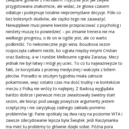
przygotowana znakomicie, ale widać, że głowa czasem
odlatuje i podejmuje totalnie nieprzemyślane decyzje. Póki co
bez bolesnych skutków, ale ciężko tego nie zauważyć.
Niewątpliwie musi pewne kwestie przepracować z psycholog i
niestety muszę to powiedzieć – po zmianie trenera nie ma
wielkiego progresu, o ile on w ogóle jest, ale co warto
podkreślić. To niekoniecznie jego wina. Bouzkova sezon
rozpoczęła całkiem nieźle, bo ograła między innymi Cristian
oraz Badosę, a w I rundzie Melbourne ograła Zarazuę. Mecz
jednak nie był łatwy i mógł jej uciec. To co tu najważniejsze to
fakt, że korzystała z przerwy medycznej i walczyła z bólem
pleców. Ponadto w zeszłym tygodniu miała zatrucie
pokarmowe, więc ostatni czas ma dość trudny i w kontekście
meczu z Polką nie wróży to najlepiej. Z Badosą wyglądała
bardzo dobrze i pierwsze mecze zwiastowały świetny start
sezon, ale biorąc pod uwagę powyższe argumenty jestem
sceptyczny i nie zaryzykuję żadnego zakładu pomimo
problemów Igi. Panie spotkały się dwa razy na poziomie WTA i
zawsze zdecydowanie lepsza była Świątek. Jeśli Raszynianka
ma mieć tu problemy to głównie dzięki sobie. Późna pora