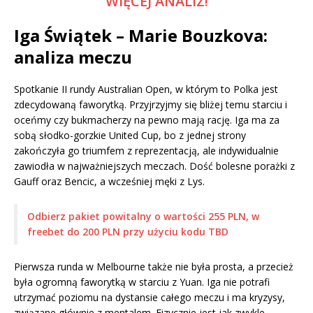
WIĘCEJ ANALIZ!
Iga Świątek – Marie Bouzkova:
analiza meczu
Spotkanie II rundy Australian Open, w którym to Polka jest
zdecydowaną faworytką. Przyjrzyjmy się bliżej temu starciu i
oceńmy czy bukmacherzy na pewno mają rację. Iga ma za
sobą słodko-gorzkie United Cup, bo z jednej strony
zakończyła go triumfem z reprezentacją, ale indywidualnie
zawiodła w najważniejszych meczach. Dość bolesne porażki z
Gauff oraz Bencic, a wcześniej męki z Lys.
Odbierz pakiet powitalny o wartości 255 PLN, w
freebet do 200 PLN przy użyciu kodu TBD
Pierwsza runda w Melbourne także nie była prosta, a przecież
była ogromną faworytką w starciu z Yuan. Iga nie potrafi
utrzymać poziomu na dystansie całego meczu i ma kryzysy,
związane głównie z mentalem. Fizycznie jest jak zwykle