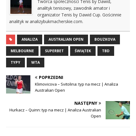
Twórca społeczności Tenis by Dawid,
analityk tenisowy, zawodnik amator i
organizator Tenis by Dawid Cup. Gościnnie
analityk w analizybukmacherskie.com.
ANALIZA
AUSTRALIAN OPEN
BOUZKOVA
MELBOURNE
SUPERBET
ŚWIĄTEK
TBD
TYPY
WTA
POPRZEDNI
Klimovicova – Svitolina: typ na mecz | Analiza
Australian Open
NASTĘPNY
Hurkacz – Quinn: typ na mecz | Analiza Australian
Open