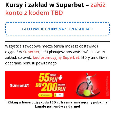
Kursy i zakład w Superbet –
załóż
konto z kodem TBD
GOTOWE KUPONY NA SUPERSOCIAL!
Wszystkie zawodowe mecze tenisa możesz obstawiać i
oglądać w
Superbet
, Jeśli planujesz postawić swój pierwszy
zakład, sprawdź
kod promocyjny Superbet
, który umożliwia
odebranie bonusu powitalnego.
Kliknij w baner, użyj kodu
TBD
i otrzymaj miesięczny pobyt na
kanale patronów za darmo!