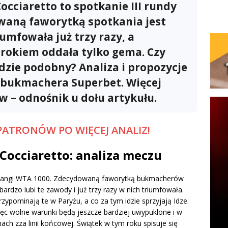
Cocciaretto to spotkanie III rundy
aną faworytką spotkania jest
umfowała już trzy razy, a
d rokiem oddała tylko gema. Czy
zie podobny? Analiza i propozycje
o bukmachera Superbet. Więcej
w – odnośnik u dołu artykułu.
PATRONÓW PO WIĘCEJ ANALIZ!
 Cocciaretto: analiza meczu
ch, rangi WTA 1000. Zdecydowaną faworytką bukmacherów
 bardzo lubi te zawody i już trzy razy w nich triumfowała.
ypominają te w Paryżu, a co za tym idzie sprzyjają Idze.
ięc wolne warunki będą jeszcze bardziej uwypuklone i w
ch zza linii końcowej. Świątek w tym roku spisuje się