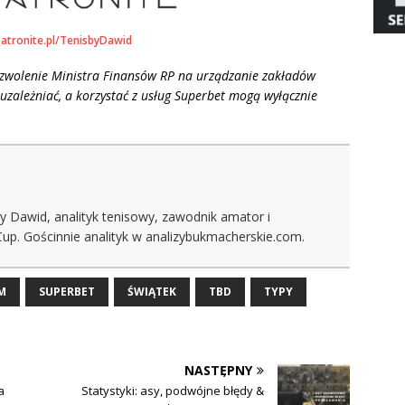
patronite.pl/TenisbyDawid
ezwolenie Ministra Finansów RP na urządzanie zakładów
uzależniać, a korzystać z usług Superbet mogą wyłącznie
y Dawid, analityk tenisowy, zawodnik amator i
Cup. Gościnnie analityk w analizybukmacherskie.com.
M
SUPERBET
ŚWIĄTEK
TBD
TYPY
NASTĘPNY
a
Statystyki: asy, podwójne błędy &