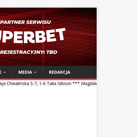
E
MEDIA
REDAKCJA
1-6 Talia Gibson *** Magdalena Fręch 6-3, 3-6, 2-6 Jessica Pegula **