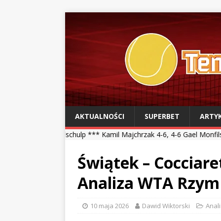
AKTUALNOŚCI
SUPERBET
ARTY
dschulp *** Kamil Majchrzak 4-6, 4-6 Gael Monfils
*** WTA Toronto
Świątek – Cocciare
Analiza WTA Rzym
10 maja 2026
Dawid Wiktorski
Anal