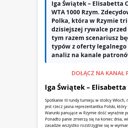
Iga Świątek – Elisabetta 
WTA 1000 Rzym. Zdecydow
Polka, która w Rzymie tri
dzisiejszej rywalce prze
tym razem scenariusz będ
typów z oferty legalneg
analiz na kanale patronó
DOŁĄCZ NA KANAŁ 
Iga Świątek – Elisabetta
Spotkanie III rundy turnieju w stolicy Wło
jest rzecz jasna reprezentantka Polski, który
Warunki panujące w Rzymie dość wyraźnie prz
Ponadto panie zmierzą się na koniec dnia, w
zasadzie wszystko rozstrzygnie się w wymiana