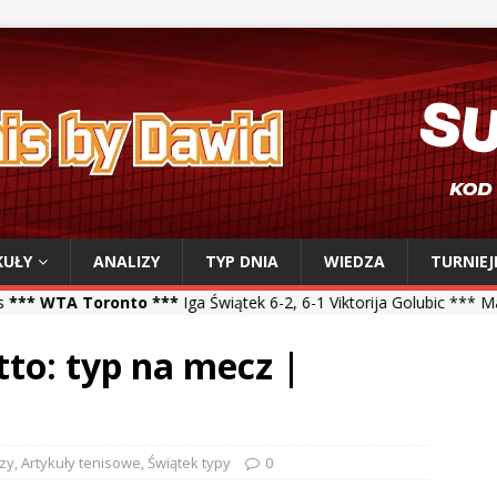
KUŁY
ANALIZY
TYP DNIA
WIEDZA
TURNIEJ
 ***
Iga Świątek 6-2, 6-1 Viktorija Golubic *** Maja Chwalińska 5-7, 
tto: typ na mecz |
izy
,
Artykuły tenisowe
,
Świątek typy
0