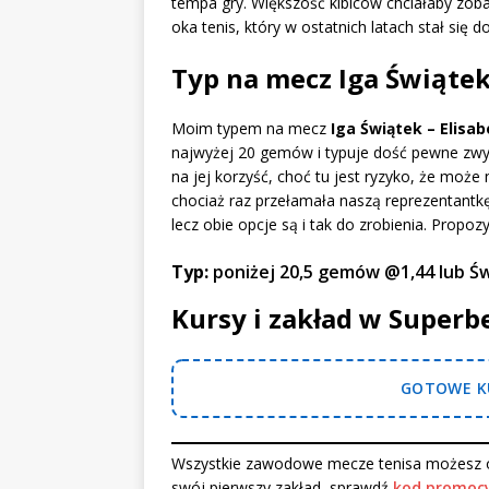
tempa gry. Większość kibiców chciałaby zobac
oka tenis, który w ostatnich latach stał się d
Typ na mecz Iga Świątek 
Moim typem na mecz
Iga Świątek – Elisa
najwyżej 20 gemów i typuje dość pewne zwyc
na jej korzyść, choć tu jest ryzyko, że może
chociaż raz przełamała naszą reprezentantkę 
lecz obie opcje są i tak do zrobienia. Prop
Typ:
poniżej 20,5 gemów @1,44 lub Ś
Kursy i zakład w Superb
GOTOWE KU
Wszystkie zawodowe mecze tenisa możesz o
swój pierwszy zakład, sprawdź
kod promocy