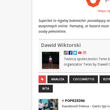
https://
Superbet to legalny bukmacher posiadający z
wzajemnych online. Pamiętaj, że hazard może 
osoby pełnoletnie.
Dawid Wiktorski
Twórca społeczności Tenis b
organizator Tenis by Dawid 
ANALIZA
COCCIARETTO
RZY
WTA
POPRZEDNI
Davidovich Fokina – Garin: typ n