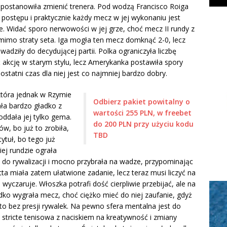
 postanowiła zmienić trenera. Pod wodzą Francisco Roiga
postępu i praktycznie każdy mecz w jej wykonaniu jest
ie. Widać sporo nerwowości w jej grze, choć mecz II rundy z
pomimo straty seta. Iga mogła ten mecz domknąć 2-0, lecz
dziły do decydującej partii. Polka ograniczyła liczbę
akcję w starym stylu, lecz Amerykanka postawiła spory
ostatni czas dla niej jest co najmniej bardzo dobry.
która jednak w Rzymie
Odbierz pakiet powitalny o
ała bardzo gładko z
wartości 255 PLN, w freebet
oddała jej tylko gema.
do 200 PLN przy użyciu kodu
ów, bo już to zrobiła,
TBD
ytuł, bo tego już
ej rundzie ograła
 do rywalizacji i mocno przybrała na wadze, przypominając
ta miała zatem ułatwione zadanie, lecz teraz musi liczyć na
e wyczaruje. Włoszka potrafi dość cierpliwie przebijać, ale na
dko wygrała mecz, choć ciężko mieć do niej zaufanie, gdyż
 to bez presji rywalek. Na pewno sfera mentalna jest do
a stricte tenisowa z naciskiem na kreatywność i zmiany