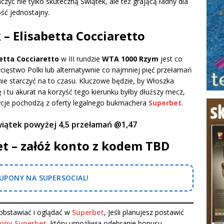
zyć nie tylko skuteczną Świątek, ale też grającą ładny dla
ość jednostajny.
– Elisabetta Cocciaretto
betta Cocciaretto
w III rundzie
WTA 1000 Rzym
jest co
ięstwo Polki lub alternatywnie co najmniej pięć przełamań
 nie starczyć na to czasu. Kluczowe będzie, by Włoszka
i tu akurat na korzyść tego kierunku byłby dłuższy mecz,
ozycje pochodzą z oferty legalnego bukmachera
Superbet
.
wiątek powyżej 4,5 przełamań @1,47
et – załóż konto z kodem TBD
PONY NA SUPERSOCIAL!
bstawiać i oglądać w
Superbet
, Jeśli planujesz postawić
jny Superbet
, który umożliwia odebranie bonusu