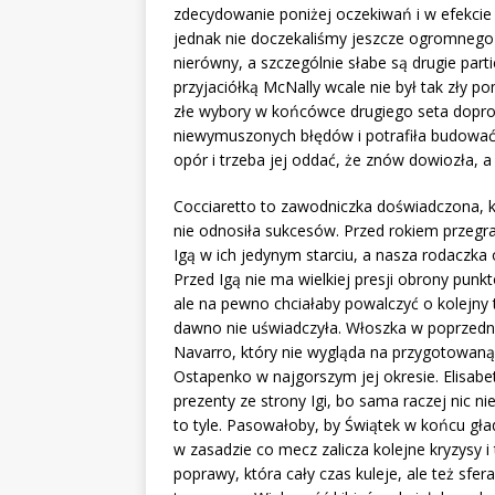
zdecydowanie poniżej oczekiwań i w efekcie
jednak nie doczekaliśmy jeszcze ogromnego 
nierówny, a szczególnie słabe są drugie part
przyjaciółką McNally wcale nie był tak zły 
złe wybory w końcówce drugiego seta doprowa
niewymuszonych błędów i potrafiła budować 
opór i trzeba jej oddać, że znów dowiozła, a 
Cocciaretto to zawodniczka doświadczona, 
nie odnosiła sukcesów. Przed rokiem przegr
Igą w ich jedynym starciu, a nasza rodaczka 
Przed Igą nie ma wielkiej presji obrony punkt
ale na pewno chciałaby powalczyć o kolejny t
dawno nie uświadczyła. Włoszka w poprzedni
Navarro, który nie wygląda na przygotowaną
Ostapenko w najgorszym jej okresie. Elisabet
prezenty ze strony Igi, bo sama raczej nic ni
to tyle. Pasowałoby, by Świątek w końcu gła
w zasadzie co mecz zalicza kolejne kryzysy i
poprawy, która cały czas kuleje, ale też sfer