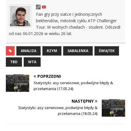
Fan gry przy siatce i jednoręcznych
bekhendów, miłośnik cyklu ATP Challenger
Tour. W wolnych chwilach - student. Odszedł
od nas 06.01.2026 w wieku 26 lat.
ANALIZA
RZYM
SABALENKA
ŚWIĄTEK
TBD
WTA
POPRZEDNI
Statystyki: asy serwisowe, podwójne błędy &
przełamania (17.05.24)
NASTĘPNY
Statystyki: asy serwisowe, podwójne błędy &
przełamania (18.05.24)