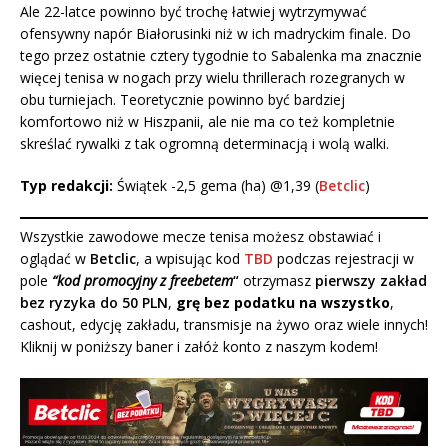
Ale 22-latce powinno być trochę łatwiej wytrzymywać
ofensywny napór Białorusinki niż w ich madryckim finale. Do
tego przez ostatnie cztery tygodnie to Sabalenka ma znacznie
więcej tenisa w nogach przy wielu thrillerach rozegranych w
obu turniejach. Teoretycznie powinno być bardziej
komfortowo niż w Hiszpanii, ale nie ma co też kompletnie
skreślać rywalki z tak ogromną determinacją i wolą walki.
Typ redakcji:
Świątek -2,5 gema (ha) @1,39 (
Betclic
)
Wszystkie zawodowe mecze tenisa możesz obstawiać i
oglądać w
Betclic
, a wpisując kod
TBD
podczas rejestracji w
pole
“kod promocyjny z freebetem
“
otrzymasz
pierwszy zakład
bez ryzyka do 50 PLN
,
grę bez podatku na wszystko
,
cashout, edycję zakładu, transmisje na żywo oraz wiele innych!
Kliknij w poniższy baner i załóż konto z naszym kodem!