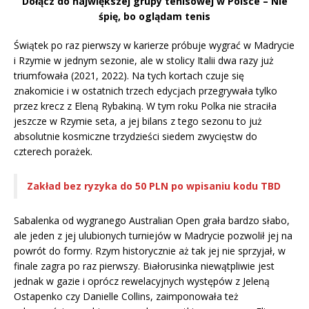
Dołącz do największej grupy tenisowej w Polsce – Nie
śpię, bo oglądam tenis
Świątek po raz pierwszy w karierze próbuje wygrać w Madrycie
i Rzymie w jednym sezonie, ale w stolicy Italii dwa razy już
triumfowała (2021, 2022). Na tych kortach czuje się
znakomicie i w ostatnich trzech edycjach przegrywała tylko
przez krecz z Eleną Rybakiną. W tym roku Polka nie straciła
jeszcze w Rzymie seta, a jej bilans z tego sezonu to już
absolutnie kosmiczne trzydzieści siedem zwycięstw do
czterech porażek.
Zakład bez ryzyka do 50 PLN po wpisaniu kodu TBD
Sabalenka od wygranego Australian Open grała bardzo słabo,
ale jeden z jej ulubionych turniejów w Madrycie pozwolił jej na
powrót do formy. Rzym historycznie aż tak jej nie sprzyjał, w
finale zagra po raz pierwszy. Białorusinka niewątpliwie jest
jednak w gazie i oprócz rewelacyjnych występów z Jeleną
Ostapenko czy Danielle Collins, zaimponowała też