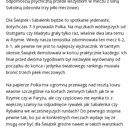
odpornością psychiczną przede wszystkim w meczu z Eliną
Svitoliną (obroniła trzy piłki meczowe).
Dla Świątek i Sabalenki będzie to spotkanie jedenaste,
dotychczas 7-3 prowadzi Polka. Na mączkach wolniejszych od
Stuttgartu czy Madrytu grały tylko raz, właśnie dwa lata temu
w Rzymie. Wtedy nasza tenisistka zdominowała ten mecz 6-2,
6-1, ale pewnie nie jest to najlepszy wyznacznik. W tamtym
okresie Świątek demolowała w końcu praktycznie każdego. Ich
finał przed dwoma tygodniami był niezwykle wyrównany od
początku do końca i jedynka światowego rankingu musiała
bronić trzech piłek meczowych.
Na papierze Polka ma ogromną przewagę nad resztą touru
właśnie szczególnie na kortach ziemnych takich jak te w
Rzymie czy w Paryżu, ale czy częściowo nie wynika to z
większej szansy na odpadnięcie rywalek jak Sabalenka czy
Rybakina we wcześniejszych rundach? Do pewnego stopnia
pewnie tak, bo już w konkretnych meczach wydaje się że
mogą one być dla Świątek groźne nawet w takich warunkach.