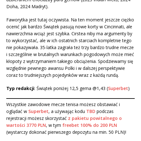
Doha, 2024 Madryt).
Faworytka jest tutaj oczywista. Na ten moment jeszcze ciężko
ocenić jak bardzo Świątek pasują nowe korty w Cincinnati, ale
nawierzchnia wciąż jest szybka. Cirstea niby ma argumenty by
to wykorzystać, ale w ich ostatnich starciach kompletnie tego
nie pokazywała. 35-latka zagrała też trzy bardzo trudne mecze
i szczególnie w brutalnych warunkach pogodowych może mieć
kłopoty z wytrzymaniem takiego obciążenia. Spodziewamy się
względnie pewnego awansu Polki i w dalszej perspektywie
coraz to trudniejszych pojedynków wraz z każdą rundą.
Typ redakcji
: Świątek poniżej 12,5 gema @1,43 (
Superbet
)
Wszystkie zawodowe mecze tenisa możesz obstawiać i
oglądać w
Superbet
, a używając kodu
TBD
podczas
rejestracji możesz skorzystać
z pakietu powitalnego o
wartości 3770 PLN
, w tym
freebet 100% do 200 PLN
(wystarczy dokonać pierwszego depozytu na min. 50 PLN)!