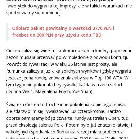
faworytek do wygrania tej imprezy, ale w takich warunkach nie
spodziewamy się dominacji.
Odbierz pakiet powitalny o wartości 3770 PLN i
freebet do 200 PLN przy użyciu kodu TBD
Cirstea zbliża się wielkimi krokami do końca kariery, poprzedni
sezon musiała przerwać po Wimbledonie z powodu kontuzji.
Powrót do rywalizacji w wieku 35 lat nie jest prosty, ale
Rumunka zaliczyła już kilka solidnych wyników i gdyby wygrała
jeszcze jedną rundę, znów znalazłaby się w Top 100 WTA. W
tym tygodniu pokonała trzy rywalki, każdą w trzech setach
(Donna Vekić, Magdalena Fręch, Yue Yuan).
Świątek i Cirstea to trochę inne pokolenia kobiecego tenisa,
ale zdarzyło im się rywalizować już czterokrotnie. Bardzo
dobrze pamiętamy bój z czwartej rundy Australian Open, tuż
przed eksplozją talentu Polki. Potem było już znacznie łatwiej i
w kolejnych spotkaniach Rumunka raczej miała problem z
uzbieraniem chociażby paru gemów (2023 Indian Wells, 2024