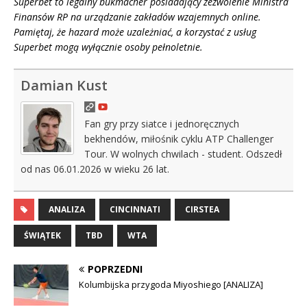
Superbet to legalny bukmacher posiadający zezwolenie Ministra
Finansów RP na urządzanie zakładów wzajemnych online.
Pamiętaj, że hazard może uzależniać, a korzystać z usług
Superbet mogą wyłącznie osoby pełnoletnie.
Damian Kust
Fan gry przy siatce i jednoręcznych
bekhendów, miłośnik cyklu ATP Challenger
Tour. W wolnych chwilach - student. Odszedł
od nas 06.01.2026 w wieku 26 lat.
ANALIZA
CINCINNATI
CIRSTEA
ŚWIĄTEK
TBD
WTA
POPRZEDNI
Kolumbijska przygoda Miyoshiego [ANALIZA]