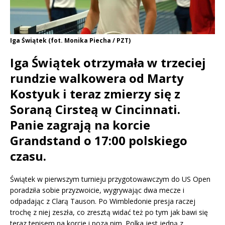
Iga Świątek (fot. Monika Piecha / PZT)
Iga Świątek otrzymała w trzeciej
rundzie walkowera od Marty
Kostyuk i teraz zmierzy się z
Soraną Cirsteą w Cincinnati.
Panie zagrają na korcie
Grandstand o 17:00 polskiego
czasu.
Świątek w pierwszym turnieju przygotowawczym do US Open
poradziła sobie przyzwoicie, wygrywając dwa mecze i
odpadając z Clarą Tauson. Po Wimbledonie presja raczej
trochę z niej zeszła, co zresztą widać też po tym jak bawi się
teraz tenisem na korcie i poza nim. Polka jest jedną z