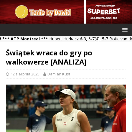
TP Montreal ***
Hubert Hurkacz 6-3, 6-7(4), 5-7 Botic van de Zand
Świątek wraca do gry po
walkowerze [ANALIZA]
12 sierpnia 2025
Damian Kust