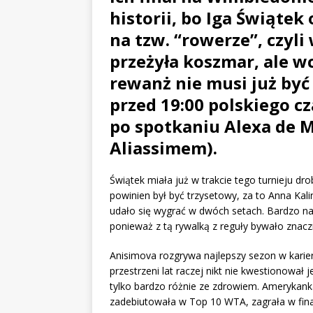
historii, bo Iga Świąte
na tzw. “rowerze”, czyl
przeżyła koszmar, ale wc
rewanż nie musi już być
przed 19:00 polskiego cz
po spotkaniu Alexa de 
Aliassimem).
Świątek miała już w trakcie tego turnieju dr
powinien był być trzysetowy, za to Anna Kali
udało się wygrać w dwóch setach. Bardzo na 
ponieważ z tą rywalką z reguły bywało znaczn
Anisimova rozgrywa najlepszy sezon w karie
przestrzeni lat raczej nikt nie kwestionował j
tylko bardzo różnie ze zdrowiem. Amerykan
zadebiutowała w Top 10 WTA, zagrała w fin