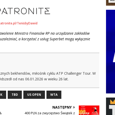
patronite.pl/TenisbyDawid
ezwolenie Ministra Finansów RP na urządzanie zakładów
uzależniać, a korzystać z usług Superbet mogą wyłącznie
ęcznych bekhendów, miłośnik cyklu ATP Challenger Tour. W
Odszedł od nas 06.01.2026 w wieku 26 lat.
EK
TBD
US OPEN
WTA
NASTĘPNY
&
400 PLN za zwycięstwo Świątek z