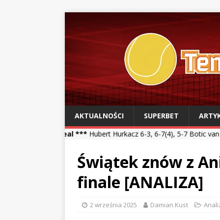
AKTUALNOŚCI
SUPERBET
ARTY
eal ***
Hubert Hurkacz 6-3, 6-7(4), 5-7 Botic van de Zandschulp ***
Świątek znów z A
finale [ANALIZA]
2 września 2025
Damian Kust
Anali