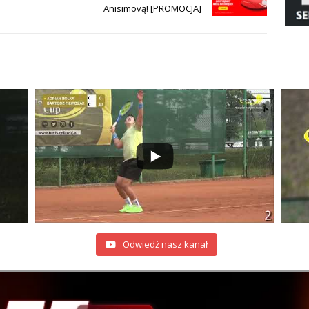
Anisimovą! [PROMOCJA]
Odwiedź nasz kanał