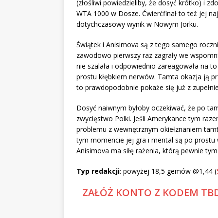
(złośliwi powiedzieliby, że dosyć krótko) i zd
WTA 1000 w Dosze. Ćwierćfinał to też jej na
dotychczasowy wynik w Nowym Jorku.
Świątek i Anisimova są z tego samego rocznik
zawodowo pierwszy raz zagrały we wspomni
nie szalała i odpowiednio zareagowała na to 
prostu kłębkiem nerwów. Tamta okazja ją prz
to prawdopodobnie pokaże się już z zupełnie 
Dosyć naiwnym byłoby oczekiwać, że po ta
zwycięstwo Polki. Jeśli Amerykance tym raze
problemu z wewnętrznym okiełznaniem tamte
tym momencie jej gra i mental są po prostu
Anisimova ma siłę rażenia, którą pewnie tym
Typ redakcji
: powyżej 18,5 gemów @1,44 (
ZAŁÓŻ KONTO Z KODEM TBD