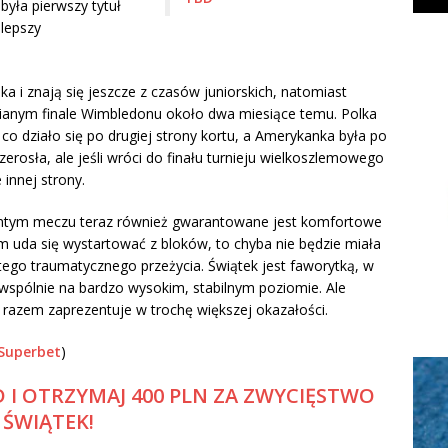
obyła pierwszy tytuł
jlepszy
a i znają się jeszcze z czasów juniorskich, natomiast
anym finale Wimbledonu około dwa miesiące temu. Polka
co działo się po drugiej strony kortu, a Amerykanka była po
erosła, ale jeśli wróci do finału turnieju wielkoszlemowego
innej strony.
mtym meczu teraz również gwarantowane jest komfortowe
m uda się wystartować z bloków, to chyba nie będzie miała
go traumatycznego przeżycia. Świątek jest faworytką, w
 wspólnie na bardzo wysokim, stabilnym poziomie. Ale
 razem zaprezentuje w trochę większej okazałości.
Superbet
)
 I OTRZYMAJ 400 PLN ZA ZWYCIĘSTWO
ŚWIĄTEK!