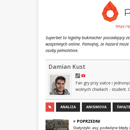
https://
Superbet to legalny bukmacher posiadający z
wzajemnych online. Pamiętaj, że hazard może 
osoby pełnoletnie.
Damian Kust
Fan gry przy siatce i jednor
wolnych chwilach - student. 
ANALIZA
ANISIMOVA
ŚWIĄT
POPRZEDNI
Statystyki: asy, podwójne błędy 