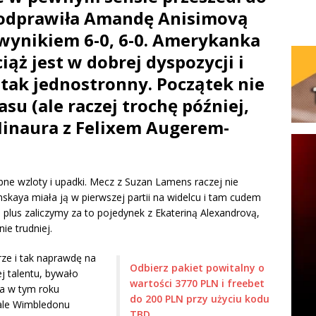
k odprawiła Amandę Anisimovą
i wynikiem 6-0, 6-0. Amerykanka
iąż jest w dobrej dyspozycji i
 tak jednostronny. Początek nie
asu (ale raczej trochę później,
Minaura z Felixem Augerem-
obne wzloty i upadki. Mecz z Suzan Lamens raczej nie
nskaya miała ją w pierwszej partii na widelcu i tam cudem
plus zaliczymy za to pojedynek z Ekateriną Alexandrovą,
ie trudniej.
rze i tak naprawdę na
Odbierz pakiet powitalny o
ej talentu, bywało
wartości 3770 PLN i freebet
ka w tym roku
do 200 PLN przy użyciu kodu
ale Wimbledonu
TBD