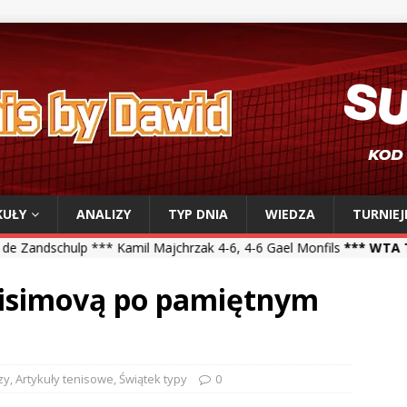
KUŁY
ANALIZY
TYP DNIA
WIEDZA
TURNIEJ
 Kamil Majchrzak 4-6, 4-6 Gael Monfils
*** WTA Toronto ***
Iga Św
nisimovą po pamiętnym
zy
,
Artykuły tenisowe
,
Świątek typy
0