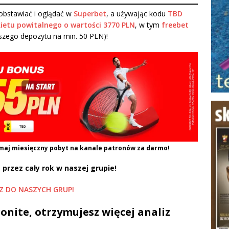
bstawiać i oglądać w
Superbet
, a używając kodu
TBD
ietu powitalnego o wartości 3770 PLN
, w tym
freebet
szego depozytu na min. 50 PLN)!
maj miesięczny pobyt na kanale patronów za darmo!
 przez cały rok w naszej grupie!
Z DO NASZYCH GRUP!
onite, otrzymujesz więcej analiz