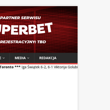
E
MEDIA
REDAKCJA
iątek 6-2, 6-1 Viktorija Golubic *** Maja Chwalińska 5-7, 1-6 Talia G