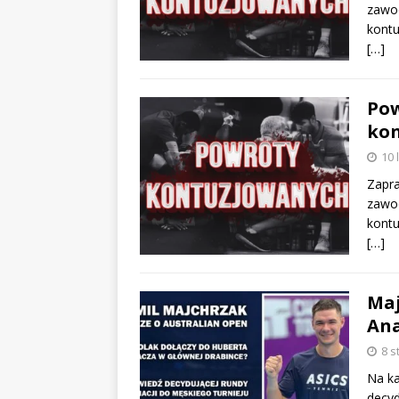
zawod
kontu
[…]
Pow
kon
10 
Zapra
zawod
kontu
[…]
Maj
Ana
8 s
Na ka
decyd