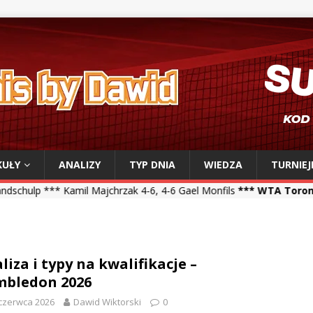
KUŁY
ANALIZY
TYP DNIA
WIEDZA
TURNIEJ
ajchrzak 4-6, 4-6 Gael Monfils
*** WTA Toronto ***
Iga Świątek 6-
liza i typy na kwalifikacje –
bledon 2026
czerwca 2026
Dawid Wiktorski
0