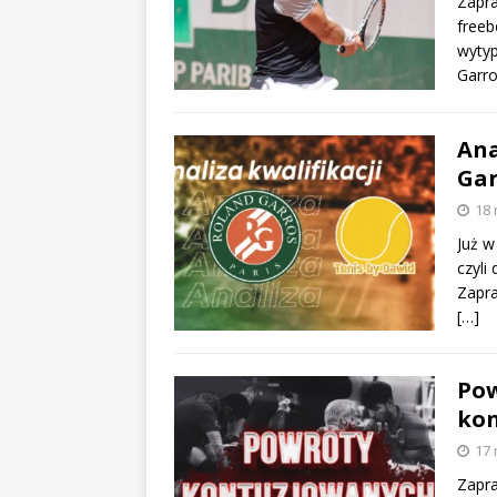
Zapr
freeb
wytyp
Garr
Ana
Gar
18 
Już w
czyli
Zapra
[…]
Pow
kon
17 
Zapra