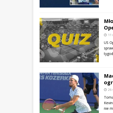
Mło
Ope
11 
US Op
spraw
tygod
Mac
ogr
26 
Tomas
Kevin
nie m