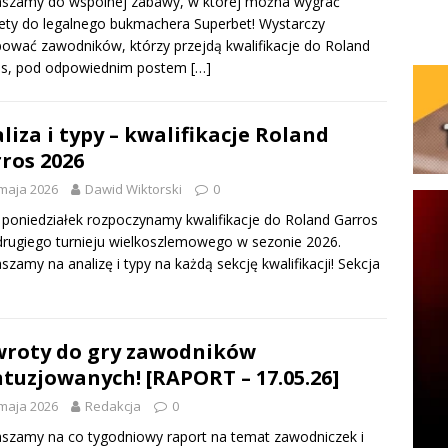
aszamy do wspólnej zabawy, w której można wygrać
ety do legalnego bukmachera Superbet! Wystarczy
ować zawodników, którzy przejdą kwalifikacje do Roland
os, pod odpowiednim postem
[…]
liza i typy – kwalifikacje Roland
ros 2026
maja 2026
Dawid Wiktorski
0
 poniedziałek rozpoczynamy kwalifikacje do Roland Garros
 drugiego turnieju wielkoszlemowego w sezonie 2026.
szamy na analizę i typy na każdą sekcję kwalifikacji! Sekcja
roty do gry zawodników
tuzjowanych! [RAPORT – 17.05.26]
maja 2026
Redakcja
0
szamy na co tygodniowy raport na temat zawodniczek i