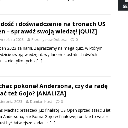
dość i doświadczenie na tronach US
n – sprawdź swoją wiedzę! [QUIZ]
września 2023
Przemysław Dobosz
0
en 2023 za nami. Zapraszamy na mega quiz, w którym
dzicie swoją wiedzę nt. wydarzeń z ostatnich dwóch
ni – nie tylko tych z
[…]
hac pokonał Andersona, czy da radę
ać też Gojo? [ANALIZA]
sierpnia 2023
Damian Kust
0
 Machac przeszedł już finalistę US Open sprzed sześciu lat
a Andersona, ale Borna Gojo w finałowej rundzie to wcale
usi być łatwiejsze zadanie.
[…]