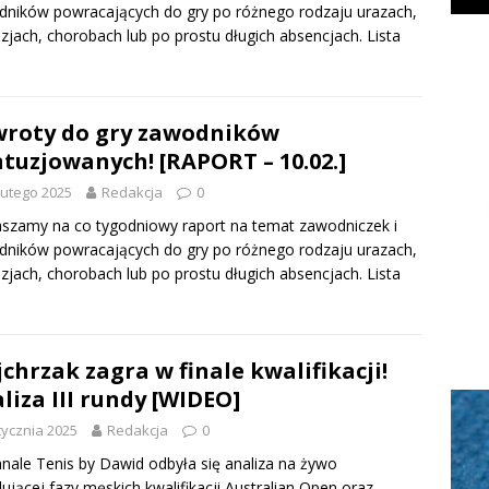
ników powracających do gry po różnego rodzaju urazach,
zjach, chorobach lub po prostu długich absencjach. Lista
roty do gry zawodników
tuzjowanych! [RAPORT – 10.02.]
lutego 2025
Redakcja
0
szamy na co tygodniowy raport na temat zawodniczek i
ników powracających do gry po różnego rodzaju urazach,
zjach, chorobach lub po prostu długich absencjach. Lista
chrzak zagra w finale kwalifikacji!
liza III rundy [WIDEO]
tycznia 2025
Redakcja
0
nale Tenis by Dawid odbyła się analiza na żywo
ującej fazy męskich kwalifikacji Australian Open oraz