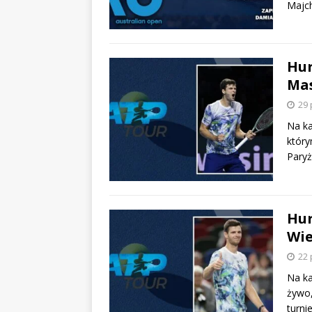
Majch
Hur
Mas
29 
Na ka
który
Paryż
Hur
Wie
22 
Na ka
żywo,
turni