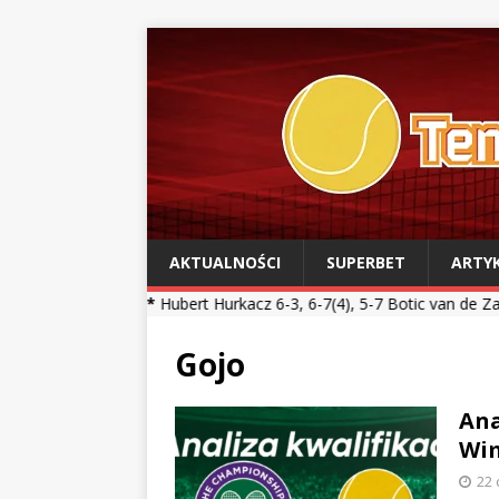
AKTUALNOŚCI
SUPERBET
ARTY
Hubert Hurkacz 6-3, 6-7(4), 5-7 Botic van de Zandschulp *** Kamil M
Gojo
Ana
Wim
22 