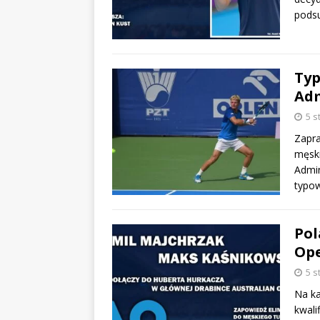
podsu
Typ
Adm
5 s
Zapra
męski
Admin
typow
Pol
Ope
5 s
Na ka
kwali