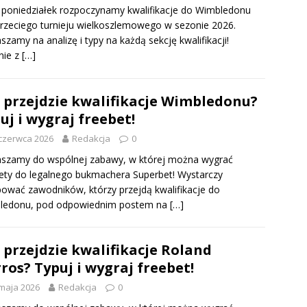
 poniedziałek rozpoczynamy kwalifikacje do Wimbledonu
 trzeciego turnieju wielkoszlemowego w sezonie 2026.
szamy na analizę i typy na każdą sekcję kwalifikacji!
nie z
[…]
 przejdzie kwalifikacje Wimbledonu?
uj i wygraj freebet!
czerwca 2026
Redakcja
0
aszamy do wspólnej zabawy, w której można wygrać
ety do legalnego bukmachera Superbet! Wystarczy
ować zawodników, którzy przejdą kwalifikacje do
ledonu, pod odpowiednim postem na
[…]
 przejdzie kwalifikacje Roland
ros? Typuj i wygraj freebet!
maja 2026
Redakcja
0