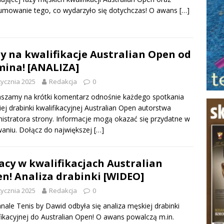
mowanie tego, co wydarzyło się dotychczas! O awans
[…]
y na kwalifikacje Australian Open od
ina! [ANALIZA]
tycznia 2025
Redakcja
0
szamy na krótki komentarz odnośnie każdego spotkania
ej drabinki kwalifikacyjnej Australian Open autorstwa
istratora strony. Informacje mogą okazać się przydatne w
aniu. Dołącz do największej
[…]
acy w kwalifikacjach Australian
n! Analiza drabinki [WIDEO]
tycznia 2025
Redakcja
0
nale Tenis by Dawid odbyła się analiza męskiej drabinki
fikacyjnej do Australian Open! O awans powalczą m.in.