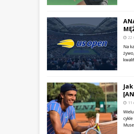
ANA
MĘ
22 
Na ka
żywo,
kwali
Jak
[AN
11 
Wielu
cykle
Muset