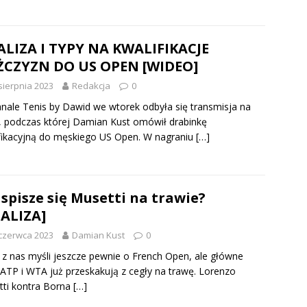
LIZA I TYPY NA KWALIFIKACJE
ŻCZYZN DO US OPEN [WIDEO]
sierpnia 2023
Redakcja
0
nale Tenis by Dawid we wtorek odbyła się transmisja na
 podczas której Damian Kust omówił drabinkę
fikacyjną do męskiego US Open. W nagraniu
[…]
 spisze się Musetti na trawie?
ALIZA]
czerwca 2023
Damian Kust
0
 z nas myśli jeszcze pewnie o French Open, ale główne
 ATP i WTA już przeskakują z cegły na trawę. Lorenzo
ti kontra Borna
[…]