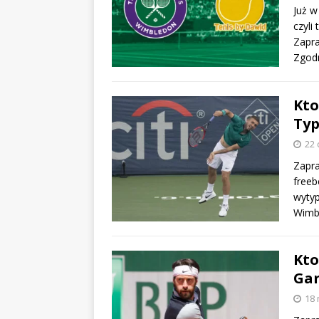
Już w
czyli
Zapra
Zgod
Kto
Typ
22 
Zapr
freeb
wytyp
Wimb
Kto
Gar
18 