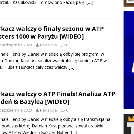
rzak i Kaśnikowski – omówiono każdą parę!
[…]
kacz walczy o finały sezonu w ATP
ters 1000 w Paryżu [WIDEO]
października 2023
Redakcja
0
nale Tenis by Dawid w niedzielę odbył się program, w
m Damian Kust przeanalizował drabinkę turnieju ATP w
u! Hubert Hurkacz cały czas walczy
[…]
kacz walczy o ATP Finals! Analiza ATP
deń & Bazylea [WIDEO]
października 2023
Redakcja
0
nale Tenis by Dawid w niedzielę odbyła się transmisja na
 podczas której Damian Kust przeanalizował drabinki
ejów ATP w Wiedniu i Bazylei! Hubert
[…]