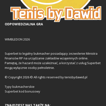
ODPOWIEDZIALNA GRA
WIMBLEDON 2026
Superbet to legalny bukmacher posiadający zezwolenie Ministra
Finansów RP na urządzanie zakładów wzajemnych online.
Pamiętaj, że hazard może uzależniać, a korzystać z usług Superbet
mogą wyłącznie osoby pełnoletnie.
© Copyright 2026 © All rights reserved by tenisbydawid.pl
Typy bukmacherskie
Superbet kod bonusowy
ZNAJDZIESZ NAS TAKŻE NA: