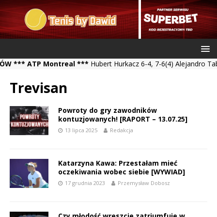
* ATP Montreal ***
Hubert Hurkacz 6-4, 7-6(4) Alejandro Tabilo *
Trevisan
Powroty do gry zawodników
kontuzjowanych! [RAPORT – 13.07.25]
13 lipca 2025
Redakcja
Katarzyna Kawa: Przestałam mieć
oczekiwania wobec siebie [WYWIAD]
17 grudnia 2023
Przemysław Dobosz
Czy młodość wreszcie zatriumfuje w