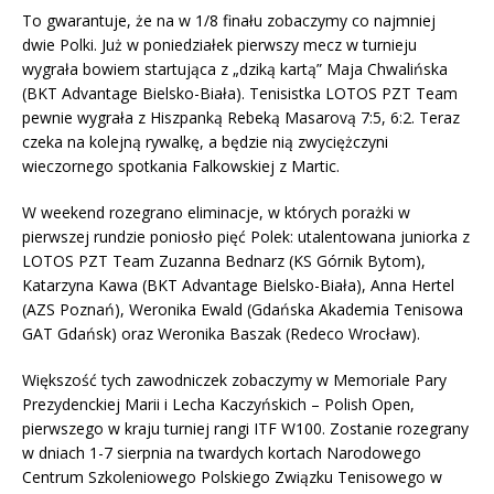
To gwarantuje, że na w 1/8 finału zobaczymy co najmniej
dwie Polki. Już w poniedziałek pierwszy mecz w turnieju
wygrała bowiem startująca z „dziką kartą” Maja Chwalińska
(BKT Advantage Bielsko-Biała). Tenisistka LOTOS PZT Team
pewnie wygrała z Hiszpanką Rebeką Masarovą 7:5, 6:2. Teraz
czeka na kolejną rywalkę, a będzie nią zwyciężczyni
wieczornego spotkania Falkowskiej z Martic.
W weekend rozegrano eliminacje, w których porażki w
pierwszej rundzie poniosło pięć Polek: utalentowana juniorka z
LOTOS PZT Team Zuzanna Bednarz (KS Górnik Bytom),
Katarzyna Kawa (BKT Advantage Bielsko-Biała), Anna Hertel
(AZS Poznań), Weronika Ewald (Gdańska Akademia Tenisowa
GAT Gdańsk) oraz Weronika Baszak (Redeco Wrocław).
Większość tych zawodniczek zobaczymy w Memoriale Pary
Prezydenckiej Marii i Lecha Kaczyńskich – Polish Open,
pierwszego w kraju turniej rangi ITF W100. Zostanie rozegrany
w dniach 1-7 sierpnia na twardych kortach Narodowego
Centrum Szkoleniowego Polskiego Związku Tenisowego w