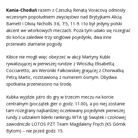
Kania-Choduń
razem z Czeszką Renatą Voracovą odniosły
wczesnym popołudniem zwycięstwo nad Brytyjkami Alicią
Barnett i Olivią Nicholls 3:6, 7:5, 11-9. I to był jedyny polski
akcent we wtorkowych meczach. Poza tym udało się rozegrać
do końca zaledwie trzy singlowe pojedynki, dwa inne
przerwało złamanie pogody
Kibice nie mogli więc obejrzeć w akcji Martyny Kubki
rywalizującej w pierwszej rundzie z Włoszką Elisabettą
Cocciaretto, ani Weroniki Falkowskiej grającej z Chorwatką
Petrą Martic, rozstawioną z numerem ósmym. Obydwa
spotkania przeniesiono na środę.
Kubka wyjdzie jutro do gry w trzecim meczu na korcie
centralnym (początek gier o godz. 11.00), a po niej zostanie
tam rozegrany najbardziej oczekiwany pojedynek pierwszej
rundy z udziałem liderki rankingu WTA Igi Swiątek i czołowej
zawodniczki LOTOS PZT Team Magdaleny Fręch (KS Górnik
Bytom) – nie przed godz. 15.