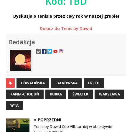
Kod: TBD
Dyskusja o tenisie przez cały rok w naszej grupie!
Dołącz do Tenis by Dawid
Redakcja
CHWALIŃSKA
FALKOWSKA
FRĘCH
KANIA-CHODUŃ
KUBKA
ŚWIĄTEK
WARSZAWA
WTA
POPRZEDNI
Tenis by Dawid Cup VIII: turniej w obiektywie