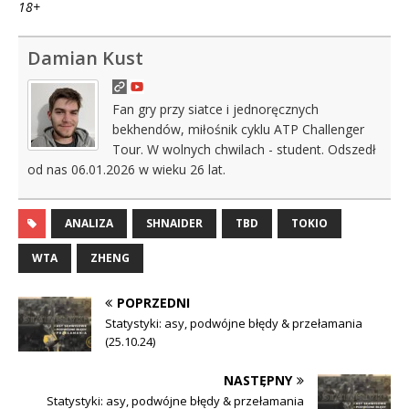
18+
Damian Kust
Fan gry przy siatce i jednoręcznych
bekhendów, miłośnik cyklu ATP Challenger
Tour. W wolnych chwilach - student. Odszedł
od nas 06.01.2026 w wieku 26 lat.
ANALIZA
SHNAIDER
TBD
TOKIO
WTA
ZHENG
POPRZEDNI
Statystyki: asy, podwójne błędy & przełamania
(25.10.24)
NASTĘPNY
Statystyki: asy, podwójne błędy & przełamania