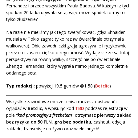
Fernandez i przede wszystkim Paula Badosa. W każdym z tych
spotkań 20-latka urywała seta, więc może spadek formy to
tylko złudzenie?
Na razie nie mieliśmy jak tego zweryfikować, gdyż Shnaider
musiała w Tokio zagrać tylko raz (w ćwierćfinale otrzymała
walkowera). Obie zawodniczki grają agresywnie i ryzykownie,
przez co czasami ciężko o regularność. Wydaje się że są tutaj
perspektywy na równą walkę, szczególnie po ćwierćfinale
Zheng z Fernandez, który wygrała mimo jednego kompletnie
oddanego seta.
Typ redakcji:
powyżej 19,5 gemów @1,58 (
Betclic
)
Wszystkie zawodowe mecze tenisa możesz obstawiać i
oglądać w
Betclic
, a wpisując kod
TBD
podczas rejestracji w
pole
“kod promocyjny z freebetem
“
otrzymasz
pierwszy zakład
bez ryzyka do 50 PLN
,
gra bez podatku
, cashout, edycja
zakładu, transmisje na żywo oraz wiele innych!