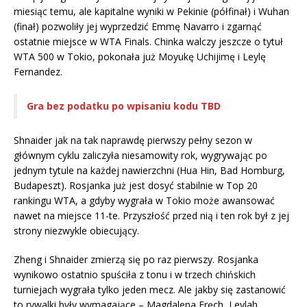
miesiąc temu, ale kapitalne wyniki w Pekinie (półfinał) i Wuhan
(finał) pozwoliły jej wyprzedzić Emmę Navarro i zgarnąć
ostatnie miejsce w WTA Finals. Chinka walczy jeszcze o tytuł
WTA 500 w Tokio, pokonała już Moyukę Uchijimę i Leylę
Fernandez.
Gra bez podatku po wpisaniu kodu TBD
Shnaider jak na tak naprawdę pierwszy pełny sezon w
głównym cyklu zaliczyła niesamowity rok, wygrywając po
jednym tytule na każdej nawierzchni (Hua Hin, Bad Homburg,
Budapeszt). Rosjanka już jest dosyć stabilnie w Top 20
rankingu WTA, a gdyby wygrała w Tokio może awansować
nawet na miejsce 11-te. Przyszłość przed nią i ten rok był z jej
strony niezwykle obiecujący.
Zheng i Shnaider zmierzą się po raz pierwszy. Rosjanka
wynikowo ostatnio spuściła z tonu i w trzech chińskich
turniejach wygrała tylko jeden mecz. Ale jakby się zastanowić
to rywalki były wymagające – Magdalena Fręch, Leylah