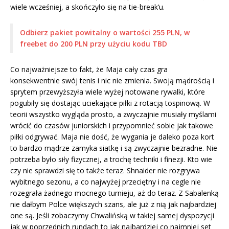
wiele wcześniej, a skończyło się na tie-break’u.
Odbierz pakiet powitalny o wartości 255 PLN, w
freebet do 200 PLN przy użyciu kodu TBD
Co najważniejsze to fakt, że Maja cały czas gra
konsekwentnie swój tenis i nic nie zmienia. Swoją mądrością i
sprytem przewyższyła wiele wyżej notowane rywalki, które
pogubiły się dostając uciekające piłki z rotacją tospinową. W
teorii wszystko wygląda prosto, a zwyczajnie musiały myślami
wrócić do czasów juniorskich i przypomnieć sobie jak takowe
piłki odgrywać. Maja nie dość, że wygania je daleko poza kort
to bardzo mądrze zamyka siatkę i są zwyczajnie bezradne. Nie
potrzeba było siły fizycznej, a trochę techniki i finezji. Kto wie
czy nie sprawdzi się to także teraz. Shnaider nie rozgrywa
wybitnego sezonu, a co najwyżej przeciętny i na cegle nie
rozegrała żadnego mocnego turnieju, aż do teraz. Z Sabalenką
nie dałbym Polce większych szans, ale już z nią jak najbardziej
one są. Jeśli zobaczymy Chwalińską w takiej samej dyspozycji
jak w poprzednich rundach to jak najbardziej co najmniej set