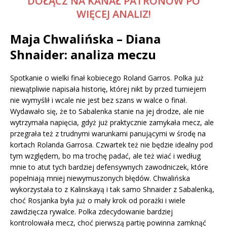
DOŁĄCZ NA KANAŁ PATRONÓW PO
WIĘCEJ ANALIZ!
Maja Chwalińska – Diana
Shnaider: analiza meczu
Spotkanie o wielki finał kobiecego Roland Garros. Polka już
niewątpliwie napisała historię, której nikt by przed turniejem
nie wymyślił i wcale nie jest bez szans w walce o finał.
Wydawało się, że to Sabalenka stanie na jej drodze, ale nie
wytrzymała napięcia, gdyż już praktycznie zamykała mecz, ale
przegrała też z trudnymi warunkami panującymi w środę na
kortach Rolanda Garrosa. Czwartek też nie będzie idealny pod
tym względem, bo ma trochę padać, ale też wiać i według
mnie to atut tych bardziej defensywnych zawodniczek, które
popełniają mniej niewymuszonych błędów. Chwalińska
wykorzystała to z Kalinskayą i tak samo Shnaider z Sabalenką,
choć Rosjanka była już o mały krok od porażki i wiele
zawdzięcza rywalce. Polka zdecydowanie bardziej
kontrolowała mecz, choć pierwszą partię powinna zamknąć