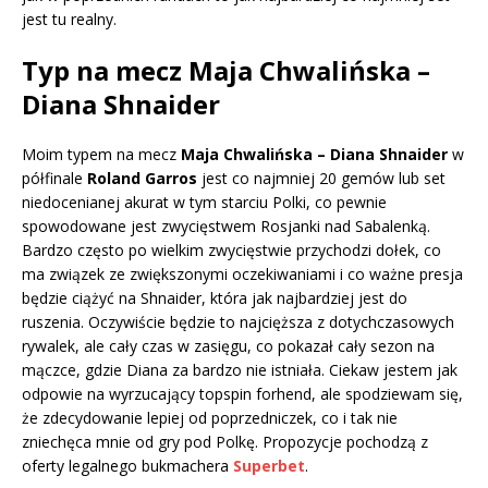
jest tu realny.
Typ na mecz Maja Chwalińska –
Diana Shnaider
Moim typem na mecz
Maja Chwalińska – Diana Shnaider
w
półfinale
Roland Garros
jest co najmniej 20 gemów lub set
niedocenianej akurat w tym starciu Polki, co pewnie
spowodowane jest zwycięstwem Rosjanki nad Sabalenką.
Bardzo często po wielkim zwycięstwie przychodzi dołek, co
ma związek ze zwiększonymi oczekiwaniami i co ważne presja
będzie ciążyć na Shnaider, która jak najbardziej jest do
ruszenia. Oczywiście będzie to najcięższa z dotychczasowych
rywalek, ale cały czas w zasięgu, co pokazał cały sezon na
mączce, gdzie Diana za bardzo nie istniała. Ciekaw jestem jak
odpowie na wyrzucający topspin forhend, ale spodziewam się,
że zdecydowanie lepiej od poprzedniczek, co i tak nie
zniechęca mnie od gry pod Polkę. Propozycje pochodzą z
oferty legalnego bukmachera
Superbet
.