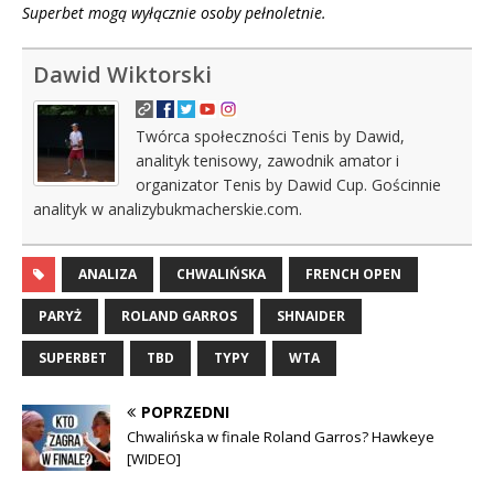
Superbet mogą wyłącznie osoby pełnoletnie.
Dawid Wiktorski
Twórca społeczności Tenis by Dawid,
analityk tenisowy, zawodnik amator i
organizator Tenis by Dawid Cup. Gościnnie
analityk w analizybukmacherskie.com.
ANALIZA
CHWALIŃSKA
FRENCH OPEN
PARYŻ
ROLAND GARROS
SHNAIDER
SUPERBET
TBD
TYPY
WTA
POPRZEDNI
Chwalińska w finale Roland Garros? Hawkeye
[WIDEO]