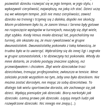
pozwalali dziecku rozwijać się w jego tempie, w jego stylu, i
wykazywali cierpliwość, największą, na jaką ich stać. Dzieci uczą
się we własnym tempie. Jeśli nie masz cierpliwości, zawieź
dziecko na trening i trzymaj się z daleka, dopóki nie skończy.
Moim problemem było to, że zanim Venus i Serena były gotowe
na rozpoczęcie występów w turniejach, nauczyły się zbyt wiele,
zbyt szybko. Kiedy Venus miała dziesięć lat, pojechaliśmy na
turniej, ale okazało się, że musi rywalizować w grupie
dwunastolatek. Dwunastolatkę pokonała z taką łatwością, że
trudno było w to uwierzyć. Wybraliśmy się do innej ligi i zagrała
w grupie szesnastolatek, i te dziewczyny też pokonała. Wtedy do
mnie dotarło, że zrobiła postępy znacznie szybciej, niż
przewidywałem i chciałem. Zbyt wiele dzieciaków traci
dzieciństwo, trenując profesjonalnie, zwłaszcza w tenisie. Mnie
zależało przede wszystkim na tym, żeby ona była dzieckiem. Nie
można zostać dorosłym, nie mając za sobą dzieciństwa. To
dlatego tak wielu sportowców dorasta, ale zachowuje się jak
dzieci. Wydają pieniądze jak dzieciaki. Biorą narkotyki jak
dzieciaki. Łamią prawo jak dzieciaki. Łajają innych ludzi jak
rozwydrzone dzieciaki. Nic innego nie znają.
(…)