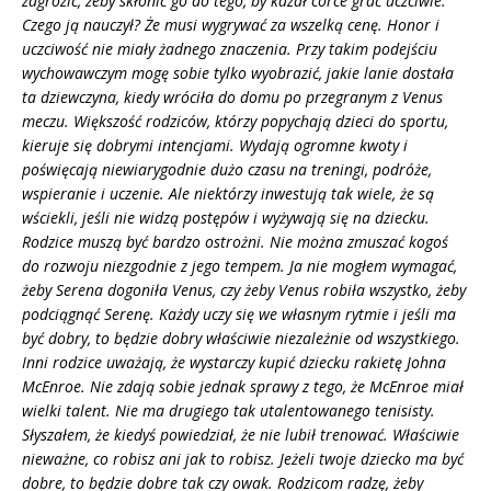
zagrozić, żeby skłonić go do tego, by kazał córce grać uczciwie.
Czego ją nauczył? Że musi wygrywać za wszelką cenę. Honor i
uczciwość nie miały żadnego znaczenia. Przy takim podejściu
wychowawczym mogę sobie tylko wyobrazić, jakie lanie dostała
ta dziewczyna, kiedy wróciła do domu po przegranym z Venus
meczu. Większość rodziców, którzy popychają dzieci do sportu,
kieruje się dobrymi intencjami. Wydają ogromne kwoty i
poświęcają niewiarygodnie dużo czasu na treningi, podróże,
wspieranie i uczenie. Ale niektórzy inwestują tak wiele, że są
wściekli, jeśli nie widzą postępów i wyżywają się na dziecku.
Rodzice muszą być bardzo ostrożni. Nie można zmuszać kogoś
do rozwoju niezgodnie z jego tempem. Ja nie mogłem wymagać,
żeby Serena dogoniła Venus, czy żeby Venus robiła wszystko, żeby
podciągnąć Serenę. Każdy uczy się we własnym rytmie i jeśli ma
być dobry, to będzie dobry właściwie niezależnie od wszystkiego.
Inni rodzice uważają, że wystarczy kupić dziecku rakietę Johna
McEnroe. Nie zdają sobie jednak sprawy z tego, że McEnroe miał
wielki talent. Nie ma drugiego tak utalentowanego tenisisty.
Słyszałem, że kiedyś powiedział, że nie lubił trenować. Właściwie
nieważne, co robisz ani jak to robisz. Jeżeli twoje dziecko ma być
dobre, to będzie dobre tak czy owak. Rodzicom radzę, żeby