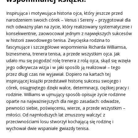
Inspirująca i motywująca historia ojca, który jeszcze przed
narodzeniem swoich córek – Venus i Sereny – przygotował dla
nich odważny plan na życie, który realizowany systematycznie i
konsekwentnie, zaowocował jednym z największych sukcesów
w historii zawodowego tenisa. Zwycięska rodzina to
fascynujące i szczegółowe wspomnienia Richarda Williamsa,
biznesmena, trenera tenisa, a przede wszystkim ojca. Jak
udało mu się pogodzić rolę trenera z rolą ojca, skąd się wzięła
jego odkrywcza wizja i w jaki sposób ją realizował – tego
przez długi czas nie wyjawiał. Dopiero na kartach tej
inspirującej książki przedstawił historię sukcesu swojego i
córek, osiągniętego dzięki walce, determinacji, ciężkiej pracy i
rodzinie. Williams w ujmujący sposób opisuje życie rodzinne
oparte na najważniejszych dla niego zasadach: odwadze,
pewności siebie, poświęceniu, wierze, a przede wszystkim –
miłości. Od najmłodszych lat zmuszony walczyć z
przeciwnościami losu stworzył kochającą się rodzinę i
wychował dwie wspaniałe gwiazdy tenisa.