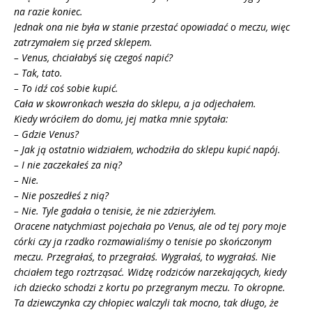
na razie koniec.
Jednak ona nie była w stanie przestać opowiadać o meczu, więc
zatrzymałem się przed sklepem.
– Venus, chciałabyś się czegoś napić?
– Tak, tato.
– To idź coś sobie kupić.
Cała w skowronkach weszła do sklepu, a ja odjechałem.
Kiedy wróciłem do domu, jej matka mnie spytała:
– Gdzie Venus?
– Jak ją ostatnio widziałem, wchodziła do sklepu kupić napój.
– I nie zaczekałeś za nią?
– Nie.
– Nie poszedłeś z nią?
– Nie. Tyle gadała o tenisie, że nie zdzierżyłem.
Oracene natychmiast pojechała po Venus, ale od tej pory moje
córki czy ja rzadko rozmawialiśmy o tenisie po skończonym
meczu. Przegrałaś, to przegrałaś. Wygrałaś, to wygrałaś. Nie
chciałem tego roztrząsać. Widzę rodziców narzekających, kiedy
ich dziecko schodzi z kortu po przegranym meczu. To okropne.
Ta dziewczynka czy chłopiec walczyli tak mocno, tak długo, że