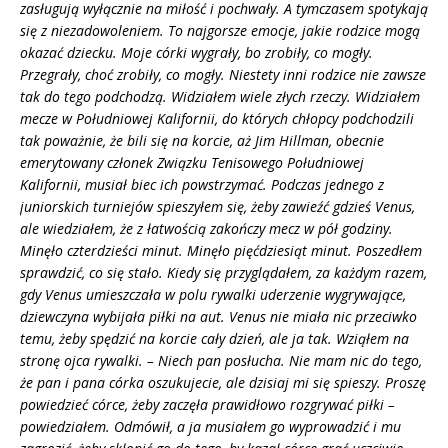
zasługują wyłącznie na miłość i pochwały. A tymczasem spotykają
się z niezadowoleniem. To najgorsze emocje, jakie rodzice mogą
okazać dziecku. Moje córki wygrały, bo zrobiły, co mogły.
Przegrały, choć zrobiły, co mogły. Niestety inni rodzice nie zawsze
tak do tego podchodzą. Widziałem wiele złych rzeczy. Widziałem
mecze w Południowej Kalifornii, do których chłopcy podchodzili
tak poważnie, że bili się na korcie, aż Jim Hillman, obecnie
emerytowany członek Związku Tenisowego Południowej
Kalifornii, musiał biec ich powstrzymać. Podczas jednego z
juniorskich turniejów spieszyłem się, żeby zawieźć gdzieś Venus,
ale wiedziałem, że z łatwością zakończy mecz w pół godziny.
Minęło czterdzieści minut. Minęło pięćdziesiąt minut. Poszedłem
sprawdzić, co się stało. Kiedy się przyglądałem, za każdym razem,
gdy Venus umieszczała w polu rywalki uderzenie wygrywające,
dziewczyna wybijała piłki na aut. Venus nie miała nic przeciwko
temu, żeby spędzić na korcie cały dzień, ale ja tak. Wziąłem na
stronę ojca rywalki. – Niech pan posłucha. Nie mam nic do tego,
że pan i pana córka oszukujecie, ale dzisiaj mi się spieszy. Proszę
powiedzieć córce, żeby zaczęła prawidłowo rozgrywać piłki –
powiedziałem. Odmówił, a ja musiałem go wyprowadzić i mu