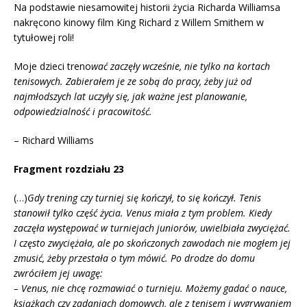
Na podstawie niesamowitej historii życia Richarda Williamsa
nakręcono kinowy film King Richard z Willem Smithem w
tytułowej roli!
Moje dzieci treno
wać zaczęły wcześnie, nie tylko na kortach
tenisowych. Zabierałem je ze sobą do pracy, żeby już od
najmłodszych lat uczyły się, jak ważne jest planowanie,
odpowiedzialność i pracowitość.
– Richard Williams
Fragment rozdziału 23
(…)
Gdy trening czy turniej się kończył, to się kończył. Tenis
stanowił tylko część życia. Venus miała z tym problem. Kiedy
zaczęła występować w turniejach juniorów, uwielbiała zwyciężać.
I często zwyciężała, ale po skończonych zawodach nie mogłem jej
zmusić, żeby przestała o tym mówić. Po drodze do domu
zwróciłem jej uwagę:
– Venus, nie chcę rozmawiać o turnieju. Możemy gadać o nauce,
książkach czy zadaniach domowych, ale z tenisem i wygrywaniem