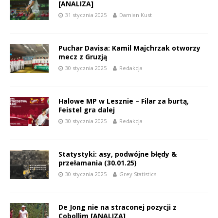
[ANALIZA]
31 stycznia 2025
Damian Kust
Puchar Davisa: Kamil Majchrzak otworzy
mecz z Gruzją
30 stycznia 2025
Redakcja
Halowe MP w Lesznie – Filar za burtą,
Feistel gra dalej
30 stycznia 2025
Redakcja
Statystyki: asy, podwójne błędy &
przełamania (30.01.25)
30 stycznia 2025
Grey Statistics
De Jong nie na straconej pozycji z
Cobollim [ANALIZA]