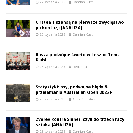
27 stycznia 2025
Damian Kust
Cirstea z szansą na pierwsze zwycięstwo
po kontuzji [ANALIZA]
26 stycznia 2025
Damian Kust
Rusza podwójne święto w Leszno Tenis
Klub!
25 stycznia 2025
Redakcja
Statystyki: asy, podwójne błędy &
przełamania Australian Open 2025 F
25 stycznia 2025
Grey Statistics
Zverev kontra Sinner, czyli do trzech razy
sztuka [ANALIZA]
25 stycznia 2025
Damian Kust