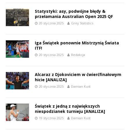
Statystyki: asy, podwójne błędy &
przełamania Australian Open 2025 QF
20 stycznia 2025
Grey Statistics
Iga Świątek ponownie Mistrzynią Świata
ITF!
20 stycznia 2025
Redakcja
Alcaraz z Djokoviciem w ćwierćfinałowym
hicie [ANALIZA]
20 stycznia 2025
Damian Kust
Świątek z jedną z największych
niespodzianek turnieju [ANALIZA]
19 stycznia 2025
Damian Kust