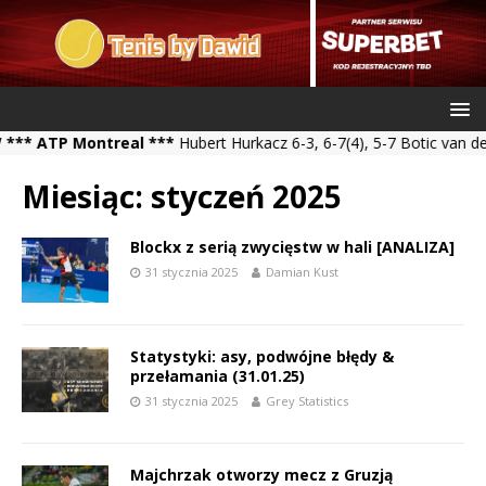
P Montreal ***
Hubert Hurkacz 6-3, 6-7(4), 5-7 Botic van de Zand
Miesiąc:
styczeń 2025
Blockx z serią zwycięstw w hali [ANALIZA]
31 stycznia 2025
Damian Kust
Statystyki: asy, podwójne błędy &
przełamania (31.01.25)
31 stycznia 2025
Grey Statistics
Majchrzak otworzy mecz z Gruzją