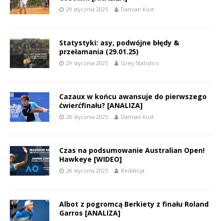
29 stycznia 2025
Damian Kust
Statystyki: asy, podwójne błędy &
przełamania (29.01.25)
29 stycznia 2025
Grey Statistics
Cazaux w końcu awansuje do pierwszego
ćwierćfinału? [ANALIZA]
28 stycznia 2025
Damian Kust
Czas na podsumowanie Australian Open!
Hawkeye [WIDEO]
28 stycznia 2025
Redakcja
Albot z pogromcą Berkiety z finału Roland
Garros [ANALIZA]