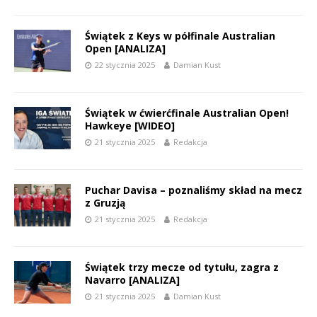
Świątek z Keys w półfinale Australian
Open [ANALIZA]
22 stycznia 2025
Damian Kust
Świątek w ćwierćfinale Australian Open!
Hawkeye [WIDEO]
21 stycznia 2025
Redakcja
Puchar Davisa – poznaliśmy skład na mecz
z Gruzją
21 stycznia 2025
Redakcja
Świątek trzy mecze od tytułu, zagra z
Navarro [ANALIZA]
21 stycznia 2025
Damian Kust