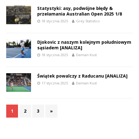
Statystyki: asy, podwójne błędy &
przełamania Australian Open 2025 1/8
18 stycznia 2025
Grey Statistics
Djokovic z naszym kolejnym południowym
sąsiadem [ANALIZA]
18 stycznia 2025
Damian Kust
Świątek powalczy z Raducanu [ANALIZA]
17 stycznia 2025
Damian Kust
1
2
3
»