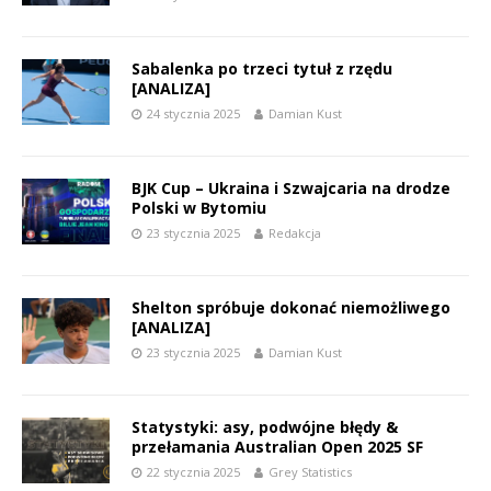
Sabalenka po trzeci tytuł z rzędu
[ANALIZA]
24 stycznia 2025
Damian Kust
BJK Cup – Ukraina i Szwajcaria na drodze
Polski w Bytomiu
23 stycznia 2025
Redakcja
Shelton spróbuje dokonać niemożliwego
[ANALIZA]
23 stycznia 2025
Damian Kust
Statystyki: asy, podwójne błędy &
przełamania Australian Open 2025 SF
22 stycznia 2025
Grey Statistics