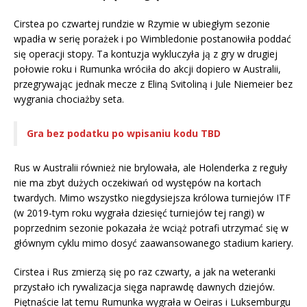
Cirstea po czwartej rundzie w Rzymie w ubiegłym sezonie
wpadła w serię porażek i po Wimbledonie postanowiła poddać
się operacji stopy. Ta kontuzja wykluczyła ją z gry w drugiej
połowie roku i Rumunka wróciła do akcji dopiero w Australii,
przegrywając jednak mecze z Eliną Svitoliną i Jule Niemeier bez
wygrania chociażby seta.
Gra bez podatku po wpisaniu kodu TBD
Rus w Australii również nie brylowała, ale Holenderka z reguły
nie ma zbyt dużych oczekiwań od występów na kortach
twardych. Mimo wszystko niegdysiejsza królowa turniejów ITF
(w 2019-tym roku wygrała dziesięć turniejów tej rangi) w
poprzednim sezonie pokazała że wciąż potrafi utrzymać się w
głównym cyklu mimo dosyć zaawansowanego stadium kariery.
Cirstea i Rus zmierzą się po raz czwarty, a jak na weteranki
przystało ich rywalizacja sięga naprawdę dawnych dziejów.
Piętnaście lat temu Rumunka wygrała w Oeiras i Luksemburgu