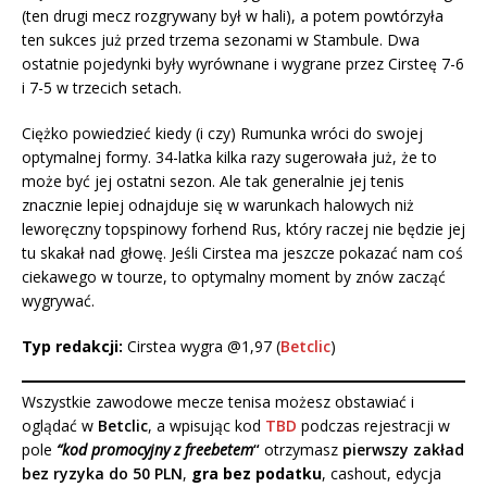
(ten drugi mecz rozgrywany był w hali), a potem powtórzyła
ten sukces już przed trzema sezonami w Stambule. Dwa
ostatnie pojedynki były wyrównane i wygrane przez Cirsteę 7-6
i 7-5 w trzecich setach.
Ciężko powiedzieć kiedy (i czy) Rumunka wróci do swojej
optymalnej formy. 34-latka kilka razy sugerowała już, że to
może być jej ostatni sezon. Ale tak generalnie jej tenis
znacznie lepiej odnajduje się w warunkach halowych niż
leworęczny topspinowy forhend Rus, który raczej nie będzie jej
tu skakał nad głowę. Jeśli Cirstea ma jeszcze pokazać nam coś
ciekawego w tourze, to optymalny moment by znów zacząć
wygrywać.
Typ redakcji:
Cirstea wygra @1,97 (
Betclic
)
Wszystkie zawodowe mecze tenisa możesz obstawiać i
oglądać w
Betclic
, a wpisując kod
TBD
podczas rejestracji w
pole
“kod promocyjny z freebetem
“
otrzymasz
pierwszy zakład
bez ryzyka do 50 PLN
,
gra bez podatku
, cashout, edycja