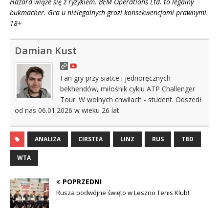
Hazard wiąże się z ryzykiem. BEM Operations Ltd. to legalny
bukmacher. Gra u nielegalnych grozi konsekwencjami prawnymi.
18+
Damian Kust
Fan gry przy siatce i jednoręcznych
bekhendów, miłośnik cyklu ATP Challenger
Tour. W wolnych chwilach - student. Odszedł
od nas 06.01.2026 w wieku 26 lat.
ANALIZA
CIRSTEA
LINZ
RUS
TBD
WTA
POPRZEDNI
Rusza podwójne święto w Leszno Tenis Klub!