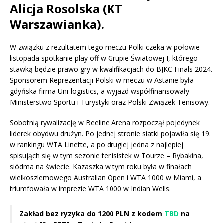
Alicja Rosolska (KT
Warszawianka).
W związku z rezultatem tego meczu Polki czeka w połowie
listopada spotkanie play off w Grupie Światowej I, którego
stawką będzie prawo gry w kwalifikacjach do BJKC Finals 2024.
Sponsorem Reprezentacji Polski w meczu w Astanie była
gdyńska firma Uni-logistics, a wyjazd współfinansowały
Ministerstwo Sportu i Turystyki oraz Polski Związek Tenisowy.
Sobotnią rywalizację w Beeline Arena rozpoczął pojedynek
liderek obydwu drużyn. Po jednej stronie siatki pojawiła się 19.
w rankingu WTA Linette, a po drugiej jedna z najlepiej
spisująch się w tym sezonie tenisistek w Tourze – Rybakina,
siódma na świecie. Kazaszka w tym roku była w finałach
wielkoszlemowego Australian Open i WTA 1000 w Miami, a
triumfowała w imprezie WTA 1000 w Indian Wells.
Zakład bez ryzyka do 1200 PLN z kodem
TBD
na