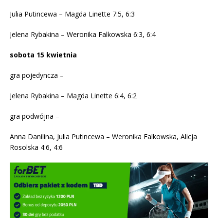
Julia Putincewa – Magda Linette 7:5, 6:3
Jelena Rybakina – Weronika Falkowska 6:3, 6:4
sobota 15 kwietnia
gra pojedyncza –
Jelena Rybakina – Magda Linette 6:4, 6:2
gra podwójna –
Anna Danilina, Julia Putincewa – Weronika Falkowska, Alicja
Rosolska 4:6, 4:6