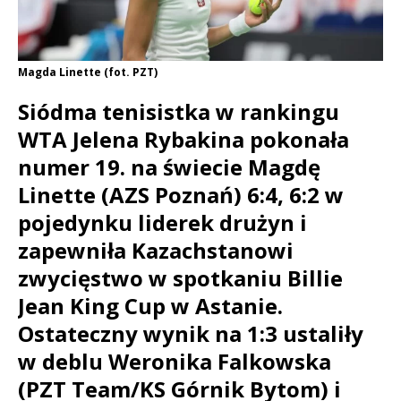
Magda Linette (fot. PZT)
Siódma tenisistka w rankingu
WTA Jelena Rybakina pokonała
numer 19. na świecie Magdę
Linette (AZS Poznań) 6:4, 6:2 w
pojedynku liderek drużyn i
zapewniła Kazachstanowi
zwycięstwo w spotkaniu Billie
Jean King Cup w Astanie.
Ostateczny wynik na 1:3 ustaliły
w deblu Weronika Falkowska
(PZT Team/KS Górnik Bytom) i