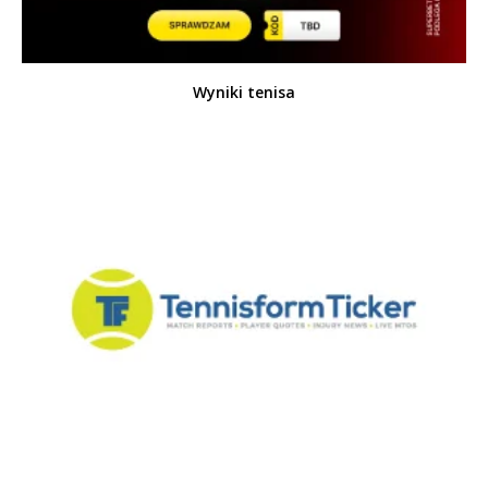
Wyniki tenisa