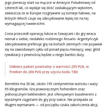
jego pierwszy start na mączce w Ameryce Południowej od
czterech lat, co wydaje się dość zaskakującym wyborem,
zwłaszcza że w Europie rozgrywane są turnieje halowe, na
których Włoch czuje się zdecydowanie lepiej niż na tej
wymagającej nawierzchni.
Coria przeszedł operację łokcia w Szwajcarii i do gry wraca
niemal u siebie, niedaleko rodzinnego Rosario. Argentyńczyk
zdecydowanie preferuje grę na kortach ziemnych i nie pojawiał
się na zawodowym cyklu od ponad pięciu miesięcy, więc głód
rywalizacji z pewnością będzie u niego bardzo duży.
Odbierz pakiet powitalny o wartości 255 PLN, w
freebet do 200 PLN przy użyciu kodu TBD
Berrettini ma 30 lat, około 195 centymetrów wzrostu i waży
95 kilogramów. Gra praworęcznym forhendem oraz
jednoręcznym bekhendem. Jest ofensywnym baselinerem z
wyraźnymi ciągotami do gry przy siatce. Nie przepada za
długimi wymianami — od początku szuka zakończenia akcji,