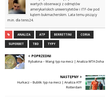
wartych obserwacji z odmętów
amerykańskich uniwersytetów i ITF-ów pod
kątem bukmacherskim. Lata temu piszący
m.in. dla tenis24.
ANALIZA
ATP
BERRETTINI
CORIA
SUPERBET
TBD
TYPY
POPRZEDNI
Rybakina – Wang: typ na mecz | Analiza WTA Doha
NASTĘPNY
Hurkacz – Bublik: typ na mecz | Analiza ATP
Rotterdam