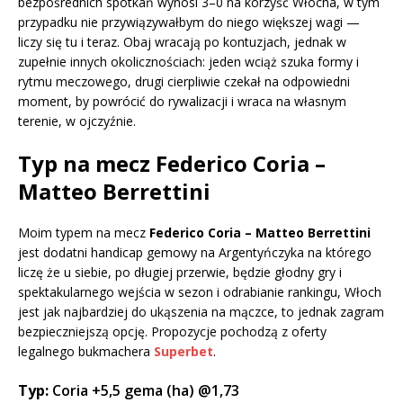
bezpośrednich spotkań wynosi 3–0 na korzyść Włocha, w tym
przypadku nie przywiązywałbym do niego większej wagi —
liczy się tu i teraz. Obaj wracają po kontuzjach, jednak w
zupełnie innych okolicznościach: jeden wciąż szuka formy i
rytmu meczowego, drugi cierpliwie czekał na odpowiedni
moment, by powrócić do rywalizacji i wraca na własnym
terenie, w ojczyźnie.
Typ na mecz Federico Coria –
Matteo Berrettini
Moim typem na mecz
Federico Coria – Matteo Berrettini
jest dodatni handicap gemowy na Argentyńczyka na którego
liczę że u siebie, po długiej przerwie, będzie głodny gry i
spektakularnego wejścia w sezon i odrabianie rankingu, Włoch
jest jak najbardziej do ukąszenia na mączce, to jednak zagram
bezpieczniejszą opcję. Propozycje pochodzą z oferty
legalnego bukmachera
Superbet
.
Typ:
Coria +5,5 gema (ha) @1,73