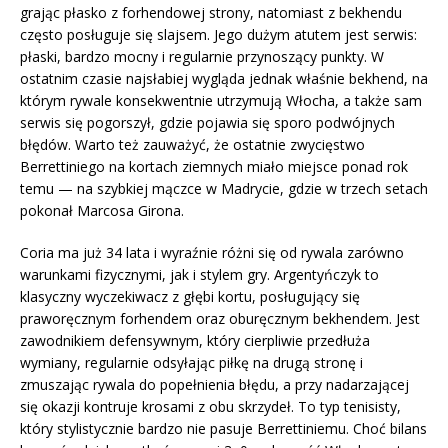
grając płasko z forhendowej strony, natomiast z bekhendu
często posługuje się slajsem. Jego dużym atutem jest serwis:
płaski, bardzo mocny i regularnie przynoszący punkty. W
ostatnim czasie najsłabiej wygląda jednak właśnie bekhend, na
którym rywale konsekwentnie utrzymują Włocha, a także sam
serwis się pogorszył, gdzie pojawia się sporo podwójnych
błędów. Warto też zauważyć, że ostatnie zwycięstwo
Berrettiniego na kortach ziemnych miało miejsce ponad rok
temu — na szybkiej mączce w Madrycie, gdzie w trzech setach
pokonał Marcosa Girona.
Coria ma już 34 lata i wyraźnie różni się od rywala zarówno
warunkami fizycznymi, jak i stylem gry. Argentyńczyk to
klasyczny wyczekiwacz z głębi kortu, posługujący się
praworęcznym forhendem oraz oburęcznym bekhendem. Jest
zawodnikiem defensywnym, który cierpliwie przedłuża
wymiany, regularnie odsyłając piłkę na drugą stronę i
zmuszając rywala do popełnienia błędu, a przy nadarzającej
się okazji kontruje krosami z obu skrzydeł. To typ tenisisty,
który stylistycznie bardzo nie pasuje Berrettiniemu. Choć bilans