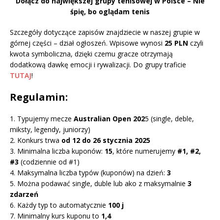
Dołącz do największej grupy tenisowej w Polsce – Nie
śpię, bo oglądam tenis
Szczegóły dotyczące zapisów znajdziecie w naszej grupie w
górnej części – dział ogłoszeń. Wpisowe wynosi
25 PLN
czyli
kwota symboliczna, dzięki czemu gracze otrzymają
dodatkową dawkę emocji i rywalizacji. Do grupy traficie
TUTAJ
!
Regulamin:
1. Typujemy mecze
Australian Open 202
5 (single, deble,
miksty, legendy, juniorzy)
2. Konkurs trwa
od 12 do 26 stycznia 2025
3. Minimalna liczba kuponów:
15
, które numerujemy
#1, #2,
#3
(codziennie od #1)
4. Maksymalna liczba typów (kuponów) na dzień:
3
5. Można podawać single, duble lub ako z maksymalnie
3
zdarzeń
6. Każdy typ to automatycznie
100 j
7. Minimalny kurs kuponu to
1,4