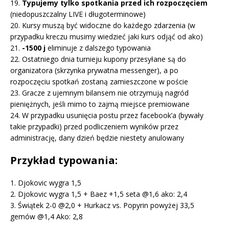
19.
Typujemy tylko spotkania przed ich rozpoczęciem
(niedopuszczalny LIVE i długoterminowe)
20. Kursy muszą być widoczne do każdego zdarzenia (w
przypadku kreczu musimy wiedzieć jaki kurs odjąć od ako)
21.
-1500 j
eliminuje z dalszego typowania
22. Ostatniego dnia turnieju kupony przesyłane są do
organizatora (skrzynka prywatna messenger), a po
rozpoczęciu spotkań zostaną zamieszczone w poście
23. Gracze z ujemnym bilansem nie otrzymują nagród
pieniężnych, jeśli mimo to zajmą miejsce premiowane
24. W przypadku usunięcia postu przez facebook’a (bywały
takie przypadki) przed podliczeniem wyników przez
administrację, dany dzień będzie niestety anulowany
Przykład typowania:
1. Djokovic wygra 1,5
2. Djokovic wygra 1,5 + Baez +1,5 seta @1,6 ako: 2,4
3. Świątek 2-0 @2,0 + Hurkacz vs. Popyrin powyżej 33,5
gemów @1,4 Ako: 2,8