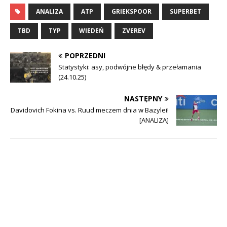
ANALIZA
ATP
GRIEKSPOOR
SUPERBET
TBD
TYP
WIEDEŃ
ZVEREV
POPRZEDNI
Statystyki: asy, podwójne błędy & przełamania
(24.10.25)
NASTĘPNY
Davidovich Fokina vs. Ruud meczem dnia w Bazylei!
[ANALIZA]