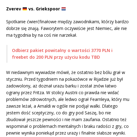
Zverev
vs. Griekspoor
Spotkanie ćwierćfinałowe między zawodnikami, którzy bardzo
dobrze się znają. Faworytem oczywiście jest Niemiec, ale nie
ma tygodnia by na coś nie narzekał.
Odbierz pakiet powitalny o wartości 3770 PLN i
freebet do 200 PLN przy użyciu kodu TBD
W niedawnym wywiadzie mówił, że ostatnio bez bólu grał w
styczniu. Przed tygodniem na pokazówce w Rijadzie już był
zadowolony, aż doznał urazu barku i został znów łatwo
ograny przez Fritza. W stolicy Austrii co prawda nie widać
problemów zdrowotnych, ale ledwo ograł Fearnleya, który mu
zawsze leżał, a Arnaldi w ogóle nie podjął walki. Dlatego
jestem dość sceptyczny, co do gry pod Saszę, bo nie
zbudował jeszcze pewności i nie mam zaufania. Ostatnio też
wspominał o problemach mentalnych i braku radości z gry, co
pewnie wynika poniekąd przez urazy i finalnie słabsze wyniki.