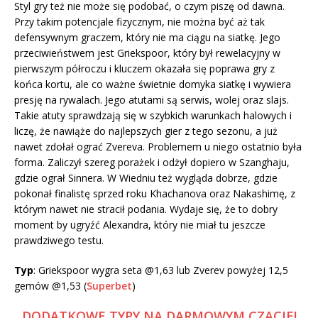
Styl gry też nie może się podobać, o czym piszę od dawna.
Przy takim potencjale fizycznym, nie można być aż tak
defensywnym graczem, który nie ma ciągu na siatkę. Jego
przeciwieństwem jest Griekspoor, który był rewelacyjny w
pierwszym półroczu i kluczem okazała się poprawa gry z
końca kortu, ale co ważne świetnie domyka siatkę i wywiera
presję na rywalach. Jego atutami są serwis, wolej oraz slajs.
Takie atuty sprawdzają się w szybkich warunkach halowych i
liczę, że nawiąże do najlepszych gier z tego sezonu, a już
nawet zdołał ograć Zvereva. Problemem u niego ostatnio była
forma. Zaliczył szereg porażek i odżył dopiero w Szanghaju,
gdzie ograł Sinnera. W Wiedniu też wygląda dobrze, gdzie
pokonał finalistę sprzed roku Khachanova oraz Nakashimę, z
którym nawet nie stracił podania. Wydaje się, że to dobry
moment by ugryźć Alexandra, który nie miał tu jeszcze
prawdziwego testu.
Typ
: Griekspoor wygra seta @1,63 lub Zverev powyżej 12,5
gemów @1,53 (
Superbet
)
DODATKOWE TYPY NA DARMOWYM CZACIE!