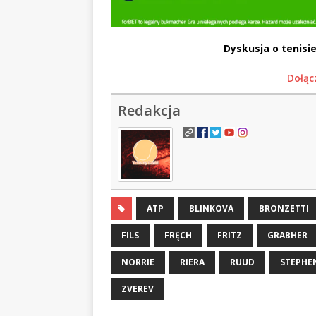
Dyskusja o tenisie
Dołąc
Redakcja
ATP
BLINKOVA
BRONZETTI
FILS
FRĘCH
FRITZ
GRABHER
NORRIE
RIERA
RUUD
STEPHE
ZVEREV