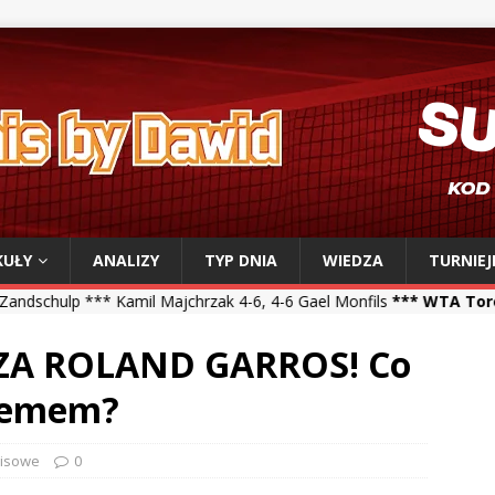
KUŁY
ANALIZY
TYP DNIA
WIEDZA
TURNIEJ
amil Majchrzak 4-6, 4-6 Gael Monfils
*** WTA Toronto ***
Iga Świą
ZA ROLAND GARROS! Co
zlemem?
nisowe
0