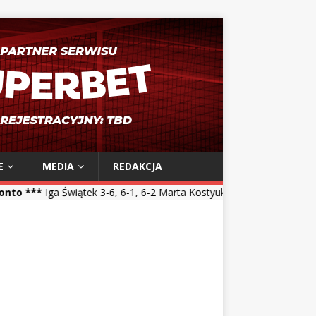
E
MEDIA
REDAKCJA
tek 3-6, 6-1, 6-2 Marta Kostyuk *** Maja Chwalińska 5-7, 1-6 Talia G