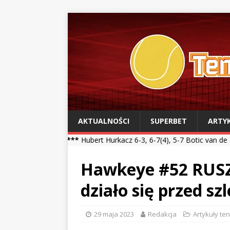
AKTUALNOŚCI
SUPERBET
ARTY
l ***
Hubert Hurkacz 6-3, 6-7(4), 5-7 Botic van de Zandschulp *** K
Hawkeye #52 RUS
działo się przed s
29 maja 2023
Redakcja
Artykuły te