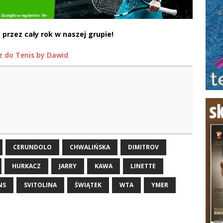
 przez cały rok w naszej grupie!
z do Tenis by Dawid
CERUNDOLO
CHWALIŃSKA
DIMITROV
HURKACZ
JARRY
KAWA
LINETTE
NS
SVITOLINA
ŚWIĄTEK
WTA
YMER