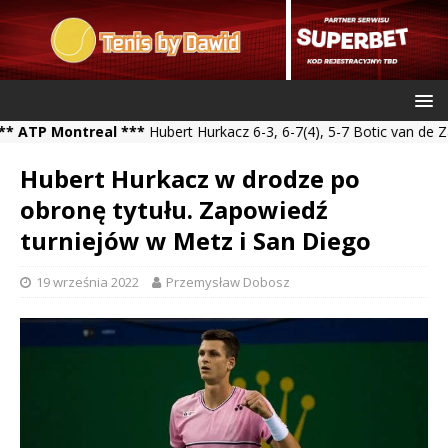
Montreal ***
Hubert Hurkacz 6-3, 6-7(4), 5-7 Botic van de Zandsch
Hubert Hurkacz w drodze po
obronę tytułu. Zapowiedź
turniejów w Metz i San Diego
19 września 2022
Przemysław Dobosz