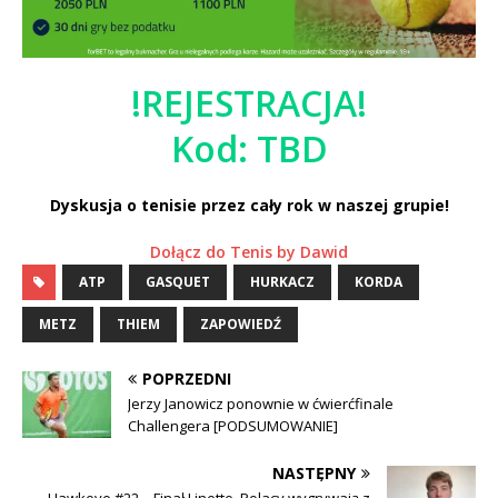
!REJESTRACJA!
Kod: TBD
Dyskusja o tenisie przez cały rok w naszej grupie!
Dołącz do Tenis by Dawid
ATP
GASQUET
HURKACZ
KORDA
METZ
THIEM
ZAPOWIEDŹ
POPRZEDNI
Jerzy Janowicz ponownie w ćwierćfinale
Challengera [PODSUMOWANIE]
NASTĘPNY