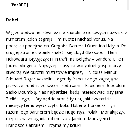
[forBET]
Debel
W grze podwójnej również nie zabraknie ciekawych nazwisk. Z
numerem jeden zagrają Tim Puetz i Michael Venus. Na
początek podejmą oni Gregoire Barrere i Quentina Halysa. Po
drugiej stronie drabinki znaleźli się Lloyd Glasspool i Harri
Heliovaara. Brytyjczyk i Fin trafili na Belgów – Sandera Gille i
Jorana Vliegena. Najwyżej sklasyfikowany duet gospodarzy
stworzą wielokrotni mistrzowie imprezy – Nicolas Mahut i
Edouard Roger-Vasselin. Legendy francuskiego zagrają w
pierwszej rundzie ze swoimi rodakami – Fabienem Reboulem i
Sadio Doumbią. Nas najbardziej będą interesować losy Jana
Zielińskiego, który będzie bronić tytułu, jaki dwanaście
miesięcy temu wywalczył u boku Huberta Hurkacza. Tym
razem jego partnerem będzie Hugo Nys. Polak i Monakijczyk
rozpoczną zmagania od meczu z Jamiem Murrayem i
Francisco Cabralem. Trzymajmy kciuki!