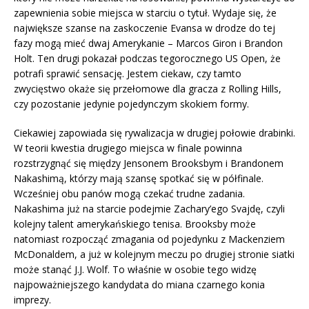
zapewnienia sobie miejsca w starciu o tytuł. Wydaje się, że
największe szanse na zaskoczenie Evansa w drodze do tej
fazy mogą mieć dwaj Amerykanie – Marcos Giron i Brandon
Holt. Ten drugi pokazał podczas tegorocznego US Open, że
potrafi sprawić sensację. Jestem ciekaw, czy tamto
zwycięstwo okaże się przełomowe dla gracza z Rolling Hills,
czy pozostanie jedynie pojedynczym skokiem formy.
Ciekawiej zapowiada się rywalizacja w drugiej połowie drabinki.
W teorii kwestia drugiego miejsca w finale powinna
rozstrzygnąć się między Jensonem Brooksbym i Brandonem
Nakashimą, którzy mają szansę spotkać się w półfinale.
Wcześniej obu panów mogą czekać trudne zadania.
Nakashima już na starcie podejmie Zachary’ego Svajdę, czyli
kolejny talent amerykańskiego tenisa. Brooksby może
natomiast rozpocząć zmagania od pojedynku z Mackenziem
McDonaldem, a już w kolejnym meczu po drugiej stronie siatki
może stanąć J.J. Wolf. To właśnie w osobie tego widzę
najpoważniejszego kandydata do miana czarnego konia
imprezy.