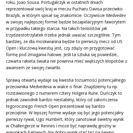
roku, Joao Sousa. Portugalczyk w ostatnich dniach
reprezentował swój kraj w meczu Pucharu Davisa przeciwko
Brazylii, w którym spisał się znakomicie. Oczywiście Medvedev
w swojej najlepszej formie będzie bezapelacyjnym faworytem
w przypadku takiego starcia. Na takich tenisistów jak
trzydziestotrzylatek trzeba jednak uważać szczególnie. Tym
bardziej, że dla moskwianina będzie to pierwszy mecz od US
Open i kluczową kwestią jest, czy zdąży on przygotować
formę pod zmagania halowe. Jeśli ta sztuka się powiedzie,
czwarta rakieta świata nie powinna mieć większych kłopotów z
awansem ze swojej ćwiartki.
Sprawą otwartą wydaje się kwestia tożsamości potencjalnego
przeciwnika Medvedeva w walce o finał. Znajdziemy tu np.
rozstawionego z numerem cztery Holgera Rune. Duńczyk to
jednak zawodnik bardzo niestabilny, który od zakończenia
tegorocznego French Open prezentował się bardzo
przeciętnie. W lepszej formie wydaje się być jego potencjalny
pierwszy rywal, Ugo Humbert, który zanotował świetny wynik
w Challengerze w Rennes i może być naprawdę groźny w
warunkach halowych. Na dobry wynik stać też na pewno