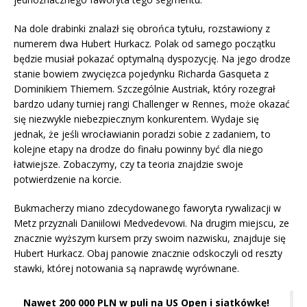
Na dole drabinki znalazł się obrońca tytułu, rozstawiony z
numerem dwa Hubert Hurkacz. Polak od samego początku
będzie musiał pokazać optymalną dyspozycję. Na jego drodze
stanie bowiem zwycięzca pojedynku Richarda Gasqueta z
Dominikiem Thiemem. Szczególnie Austriak, który rozegrał
bardzo udany turniej rangi Challenger w Rennes, może okazać
się niezwykle niebezpiecznym konkurentem. Wydaje się
jednak, że jeśli wrocławianin poradzi sobie z zadaniem, to
kolejne etapy na drodze do finału powinny być dla niego
łatwiejsze. Zobaczymy, czy ta teoria znajdzie swoje
potwierdzenie na korcie.
Bukmacherzy miano zdecydowanego faworyta rywalizacji w
Metz przyznali Daniilowi Medvedevowi. Na drugim miejscu, ze
znacznie wyższym kursem przy swoim nazwisku, znajduje się
Hubert Hurkacz. Obaj panowie znacznie odskoczyli od reszty
stawki, której notowania są naprawdę wyrównane.
Nawet 200 000 PLN w puli na US Open i siatkówkę!