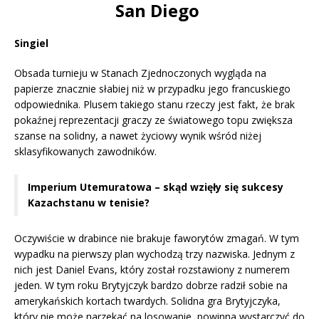
San Diego
Singiel
Obsada turnieju w Stanach Zjednoczonych wygląda na
papierze znacznie słabiej niż w przypadku jego francuskiego
odpowiednika. Plusem takiego stanu rzeczy jest fakt, że brak
pokaźnej reprezentacji graczy ze światowego topu zwiększa
szanse na solidny, a nawet życiowy wynik wśród niżej
sklasyfikowanych zawodników.
Imperium Utemuratowa – skąd wzięły się sukcesy
Kazachstanu w tenisie?
Oczywiście w drabince nie brakuje faworytów zmagań. W tym
wypadku na pierwszy plan wychodzą trzy nazwiska. Jednym z
nich jest Daniel Evans, który został rozstawiony z numerem
jeden. W tym roku Brytyjczyk bardzo dobrze radził sobie na
amerykańskich kortach twardych. Solidna gra Brytyjczyka,
który nie może narzekać na losowanie, powinna wystarczyć do