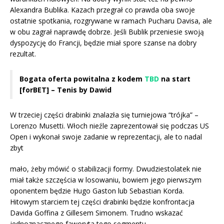
Alexandra Bublika. Kazach przegrał co prawda oba swoje
ostatnie spotkania, rozgrywane w ramach Pucharu Davisa, ale
w obu zagrał naprawdę dobrze. Jeśli Bublik przeniesie swoją
dyspozycję do Francji, będzie miał spore szanse na dobry
rezultat.
Bogata oferta powitalna z kodem
TBD
na start
[forBET] – Tenis by Dawid
W trzeciej części drabinki znalazła się turniejowa “trójka” –
Lorenzo Musetti. Włoch nieźle zaprezentował się podczas US
Open i wykonał swoje zadanie w reprezentacji, ale to nadal
zbyt
mało, żeby mówić o stabilizacji formy. Dwudziestolatek nie
miał także szczęścia w losowaniu, bowiem jego pierwszym
oponentem będzie Hugo Gaston lub Sebastian Korda.
Hitowym starciem tej części drabinki będzie konfrontacja
Davida Goffina z Gillesem Simonem. Trudno wskazać
jednoznacznego faworyta tego segmentu.