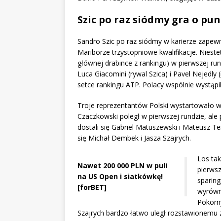
Szic po raz siódmy gra o pu
Sandro Szic po raz siódmy w karierze zapew
Mariborze trzystopniowe kwalifikacje. Nieste
głównej drabince z rankingu) w pierwszej run
Luca Giacomini (rywal Szica) i Pavel Nejedly
setce rankingu ATP. Polacy wspólnie wystąpi
Troje reprezentantów Polski wystartowało w 
Czaczkowski poległ w pierwszej rundzie, ale
dostali się Gabriel Matuszewski i Mateusz Te
się Michał Dembek i Jasza Szajrych.
Los tak
Nawet 200 000 PLN w puli
pierwsz
na US Open i siatkówkę!
sparing
[forBET]
wyrówn
Pokorn
Szajrych bardzo łatwo uległ rozstawionemu z