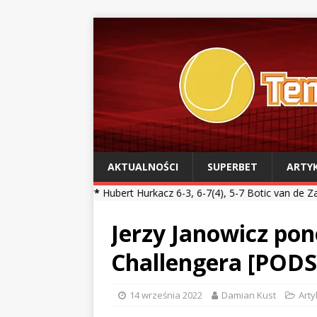
AKTUALNOŚCI
SUPERBET
ARTY
***
Hubert Hurkacz 6-3, 6-7(4), 5-7 Botic van de Zandschulp *** Kami
Jerzy Janowicz pon
Challengera [PO
14 września 2022
Damian Kust
Arty