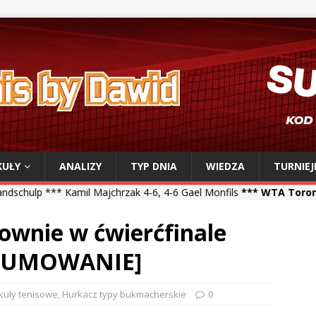
KUŁY
ANALIZY
TYP DNIA
WIEDZA
TURNIEJ
l Majchrzak 4-6, 4-6 Gael Monfils
*** WTA Toronto ***
Iga Świątek
ownie w ćwierćfinale
DSUMOWANIE]
kuły tenisowe
,
Hurkacz typy bukmacherskie
0