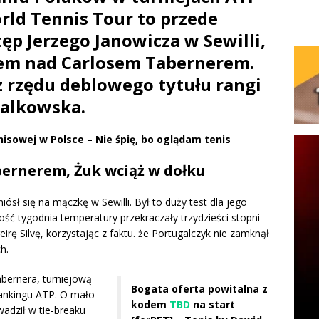
orld Tennis Tour to przede
p Jerzego Janowicza w Sewilli,
em nad Carlosem Tabernerem.
z rzędu deblowego tytułu rangi
Falkowska.
nisowej w Polsce – Nie śpię, bo oglądam tenis
bernerem, Żuk wciąż w dołku
iósł się na mączkę w Sewilli. Był to duży test dla jego
ość tygodnia temperatury przekraczały trzydzieści stopni
eirę Silvę, korzystając z faktu. że Portugalczyk nie zamknął
ch.
bernera, turniejową
Bogata oferta powitalna z
 rankingu ATP. O mało
kodem
TBD
na start
wadził w tie-breaku