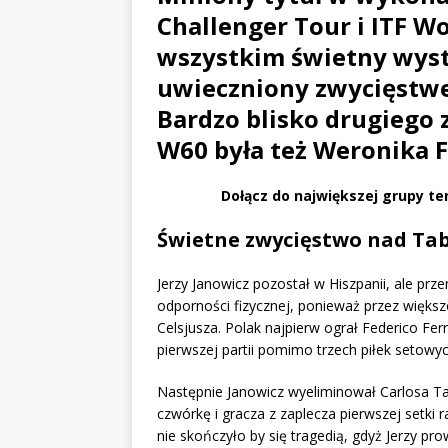
Challenger Tour i ITF W
wszystkim świetny wystę
uwieczniony zwycięstw
Bardzo blisko drugiego 
W60 była też Weronika 
Dołącz do największej grupy te
Świetne zwycięstwo nad Ta
Jerzy Janowicz pozostał w Hiszpanii, ale przen
odporności fizycznej, ponieważ przez większ
Celsjusza. Polak najpierw ograł Federico Ferr
pierwszej partii pomimo trzech piłek setowy
Następnie Janowicz wyeliminował Carlosa Ta
czwórkę i gracza z zaplecza pierwszej setki
nie skończyło by się tragedią, gdyż Jerzy pro