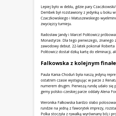
Lepiej było w deblu, gdzie pary Czaczkowski
Dembek był rozstawiony z jedynką u boku 
Czaczkowskiego i Matuszewskiego wyeliminow
zwycięzcy turnieju.
Radosław Jandy i Marcel Politowicz próbowal
Monastyrze. Dla tego pierwszego, znanego z
zawodowy debiut. 22-latek pokonał Roberta H
Politowicz dostał dziką kartę do eliminacji,
Falkowska z kolejnym finał
Paula Kania-Choduń była naszą jedyną repre
ostatnim czasie występując w parze z Renat
numerem drugim. Pierwszą rundę udało się pr
gemy polsko-czeskiej parze oddały Alena Fom
Weronika Falkowska bardzo słabo polosował
rundzie na jedną z faworytek imprezy, rozst
Polka stoczyła z rywalką wyrównany bój i pro