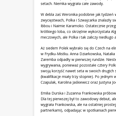
setach. Niemka wygrała całe zawody.
W debla zaś Weronika podobnie jak tydzień w
zwycięstwach, Polka i Szwajcarka znalazły si
Ibbou i Naimie Karamoko. Ostatecznie przegr
krótkiego loba, co skrzętnie wykorzystała Alg
meczowych, ale Polka i tak zaliczy niedługo
Aż siedem Polek wybrało się do Czech na eli
w Frydku-Mistku. Anna Dziarkowska, Natalia 
Zaremba odpadły w pierwszej rundzie. Nieste
wygrywania, ponieważ pozostałe cztery Polki
swoją korzyść nawet seta w swoich drugich 
(kwalifikacje miały trzy stopnie). Po jedny
Czapulak, Karolina Jaśkiewicz oraz Justyna J
Emilia Durska i Zuzanna Frankowska próbowa
Dla tej pierwszej był to zawodowy debiut, a
wygrała Frankowska, ale na ostatniej prostej 
partnerkami), odpadając w spotkaniach pier