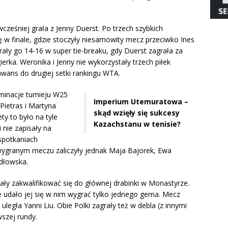
cześniej grała z Jenny Duerst. Po trzech szybkich
ę w finale, gdzie stoczyły niesamowity mecz przeciwko Ines
ały go 14-16 w super tie-breaku, gdy Duerst zagrała za
ierka. Weronika i Jenny nie wykorzystały trzech piłek
 awans do drugiej setki rankingu WTA.
minacje turnieju W25
Imperium Utemuratowa –
Pietras i Martyna
skąd wzięły się sukcesy
ty to było na tyle
Kazachstanu w tenisie?
 nie zapisały na
spotkaniach
m wygranym meczu zaliczyły jednak Maja Bajorek, Ewa
odłowska.
ły zakwalifikować się do głównej drabinki w Monastyrze.
le udało jej się w nim wygrać tylko jednego gema. Mecz
uległa Yanni Liu. Obie Polki zagrały też w debla (z innymi
wszej rundy.