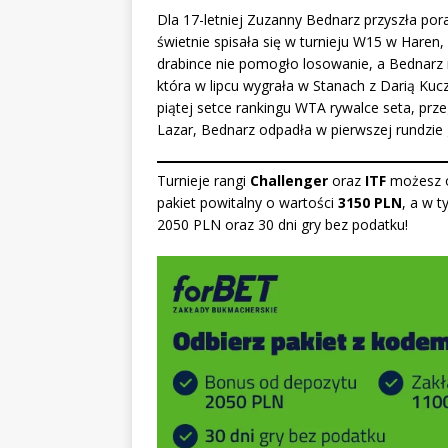
Dla 17-letniej Zuzanny Bednarz przyszła po
świetnie spisała się w turnieju W15 w Haren
drabince nie pomogło losowanie, a Bednarz m
która w lipcu wygrała w Stanach z Darią Kuc
piątej setce rankingu WTA rywalce seta, prze
Lazar, Bednarz odpadła w pierwszej rundzie
Turnieje rangi
Challenger
oraz
ITF
możesz o
pakiet powitalny o wartości
3150 PLN
, a w 
2050 PLN oraz 30 dni gry bez podatku
!