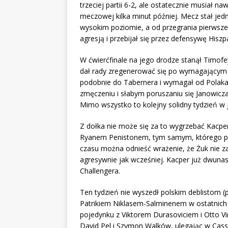
trzeciej partii 6-2, ale ostatecznie musiał naw
meczowej kilka minut później. Mecz stał je
wysokim poziomie, a od przegrania pierwszej
agresją i przebijał się przez defensywę Hisz
W ćwierćfinale na jego drodze stanął Timofey
dał rady zregenerować się po wymagającym 
podobnie do Tabernera i wymagał od Polaka ba
zmęczeniu i słabym poruszaniu się Janowicza
Mimo wszystko to kolejny solidny tydzień 
Z dołka nie może się za to wygrzebać Kacper 
Ryanem Penistonem, tym samym, którego pr
czasu można odnieść wrażenie, że Żuk nie za 
agresywnie jak wcześniej. Kacper już dwunas
Challengera.
Ten tydzień nie wyszedł polskim deblistom (
Patrikiem Niklasem-Salminenem w ostatnich p
pojedynku z Viktorem Durasoviciem i Otto Vi
David Pel i Szymon Walków, ulegając w Cas