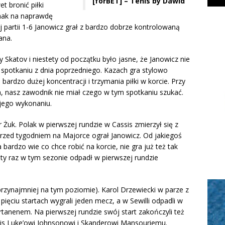
[forBET] – Tenis by Dawid
et bronić piłki
dnak na naprawdę
 partii 1-6 Janowicz grał z bardzo dobrze kontrolowaną
pana.
 Skatov i niestety od początku było jasne, że Janowicz nie
spotkaniu z dnia poprzedniego. Kazach gra stylowo
rdzo dużej koncentracji i trzymania piłki w korcie. Przy
, nasz zawodnik nie miał czego w tym spotkaniu szukać.
w jego wykonaniu.
Żuk. Polak w pierwszej rundzie w Cassis zmierzył się z
zed tygodniem na Majorce ograł Janowicz. Od jakiegoś
bardzo wie co chce robić na korcie, nie gra już też tak
ty raz w tym sezonie odpadł w pierwszej rundzie
przynajmniej na tym poziomie). Karol Drzewiecki w parze z
ięciu startach wygrali jeden mecz, a w Sewilli odpadli w
rtanenem. Na pierwszej rundzie swój start zakończyli też
sis Luke’owi Johnsonowi i Skanderowi Mansouriemu.