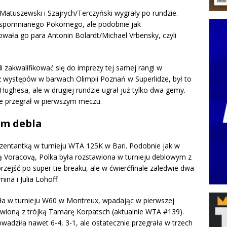
/Matuszewski i Szajrych/Terczyński wygrały po rundzie.
wspomnianego Pokornego, ale podobnie jak
ała go para Antonin Bolardt/Michael Vrbensky, czyli
i zakwalifikować się do imprezy tej samej rangi w
 występów w barwach Olimpii Poznań w Superlidze, był to
ughesa, ale w drugiej rundzie ugrał już tylko dwa gemy.
 ale przegrał w pierwszym meczu.
em debla
zentantką w turnieju WTA 125K w Bari. Podobnie jak w
ą Voracovą, Polka była rozstawiona w turnieju deblowym z
zejść po super tie-breaku, ale w ćwierćfinale zaledwie dwa
ina i Julia Lohoff.
a w turnieju W60 w Montreux, wpadając w pierwszej
awioną z trójką Tamarę Korpatsch (aktualnie WTA #139).
wadziła nawet 6-4, 3-1, ale ostatecznie przegrała w trzech