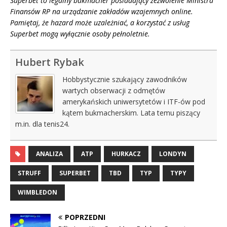
Superbet to legalny bukmacher posiadający zezwolenie Ministra
Finansów RP na urządzanie zakładów wzajemnych online.
Pamiętaj, że hazard może uzależniać, a korzystać z usług
Superbet mogą wyłącznie osoby pełnoletnie.
Hubert Rybak
Hobbystycznie szukający zawodników
wartych obserwacji z odmętów
amerykańskich uniwersytetów i ITF-ów pod
kątem bukmacherskim. Lata temu piszący
m.in. dla tenis24.
ANALIZA
ATP
HURKACZ
LONDYN
STRUFF
SUPERBET
TBD
TYP
TYPY
WIMBLEDON
POPRZEDNI