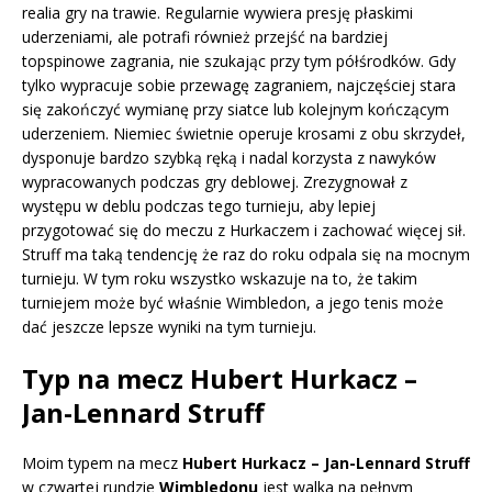
realia gry na trawie. Regularnie wywiera presję płaskimi
uderzeniami, ale potrafi również przejść na bardziej
topspinowe zagrania, nie szukając przy tym półśrodków. Gdy
tylko wypracuje sobie przewagę zagraniem, najczęściej stara
się zakończyć wymianę przy siatce lub kolejnym kończącym
uderzeniem. Niemiec świetnie operuje krosami z obu skrzydeł,
dysponuje bardzo szybką ręką i nadal korzysta z nawyków
wypracowanych podczas gry deblowej. Zrezygnował z
występu w deblu podczas tego turnieju, aby lepiej
przygotować się do meczu z Hurkaczem i zachować więcej sił.
Struff ma taką tendencję że raz do roku odpala się na mocnym
turnieju. W tym roku wszystko wskazuje na to, że takim
turniejem może być właśnie Wimbledon, a jego tenis może
dać jeszcze lepsze wyniki na tym turnieju.
Typ na mecz Hubert Hurkacz –
Jan-Lennard Struff
Moim typem na mecz
Hubert Hurkacz – Jan-Lennard Struff
w czwartej rundzie
Wimbledonu
jest walka na pełnym