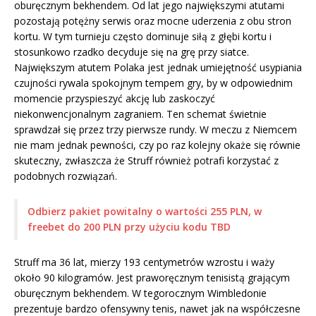
oburęcznym bekhendem. Od lat jego największymi atutami
pozostają potężny serwis oraz mocne uderzenia z obu stron
kortu. W tym turnieju często dominuje siłą z głębi kortu i
stosunkowo rzadko decyduje się na grę przy siatce.
Największym atutem Polaka jest jednak umiejętność usypiania
czujności rywala spokojnym tempem gry, by w odpowiednim
momencie przyspieszyć akcję lub zaskoczyć
niekonwencjonalnym zagraniem. Ten schemat świetnie
sprawdzał się przez trzy pierwsze rundy. W meczu z Niemcem
nie mam jednak pewności, czy po raz kolejny okaże się równie
skuteczny, zwłaszcza że Struff również potrafi korzystać z
podobnych rozwiązań.
Odbierz pakiet powitalny o wartości 255 PLN, w
freebet do 200 PLN przy użyciu kodu TBD
Struff ma 36 lat, mierzy 193 centymetrów wzrostu i waży
około 90 kilogramów. Jest praworęcznym tenisistą grającym
oburęcznym bekhendem. W tegorocznym Wimbledonie
prezentuje bardzo ofensywny tenis, nawet jak na współczesne