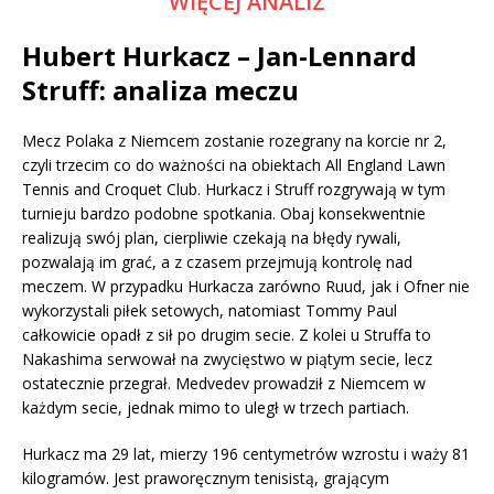
WIĘCEJ ANALIZ
Hubert Hurkacz –
Jan-Lennard
Struff
: analiza meczu
Mecz Polaka z Niemcem zostanie rozegrany na korcie nr 2,
czyli trzecim co do ważności na obiektach All England Lawn
Tennis and Croquet Club. Hurkacz i Struff rozgrywają w tym
turnieju bardzo podobne spotkania. Obaj konsekwentnie
realizują swój plan, cierpliwie czekają na błędy rywali,
pozwalają im grać, a z czasem przejmują kontrolę nad
meczem. W przypadku Hurkacza zarówno Ruud, jak i Ofner nie
wykorzystali piłek setowych, natomiast Tommy Paul
całkowicie opadł z sił po drugim secie. Z kolei u Struffa to
Nakashima serwował na zwycięstwo w piątym secie, lecz
ostatecznie przegrał. Medvedev prowadził z Niemcem w
każdym secie, jednak mimo to uległ w trzech partiach.
Hurkacz ma 29 lat, mierzy 196 centymetrów wzrostu i waży 81
kilogramów. Jest praworęcznym tenisistą, grającym