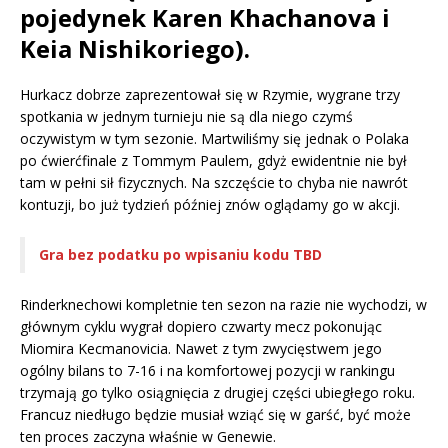
pojedynek Karen Khachanova i
Keia Nishikoriego).
Hurkacz dobrze zaprezentował się w Rzymie, wygrane trzy
spotkania w jednym turnieju nie są dla niego czymś
oczywistym w tym sezonie. Martwiliśmy się jednak o Polaka
po ćwierćfinale z Tommym Paulem, gdyż ewidentnie nie był
tam w pełni sił fizycznych. Na szczęście to chyba nie nawrót
kontuzji, bo już tydzień później znów oglądamy go w akcji.
Gra bez podatku po wpisaniu kodu TBD
Rinderknechowi kompletnie ten sezon na razie nie wychodzi, w
głównym cyklu wygrał dopiero czwarty mecz pokonując
Miomira Kecmanovicia. Nawet z tym zwycięstwem jego
ogólny bilans to 7-16 i na komfortowej pozycji w rankingu
trzymają go tylko osiągnięcia z drugiej części ubiegłego roku.
Francuz niedługo będzie musiał wziąć się w garść, być może
ten proces zaczyna właśnie w Genewie.