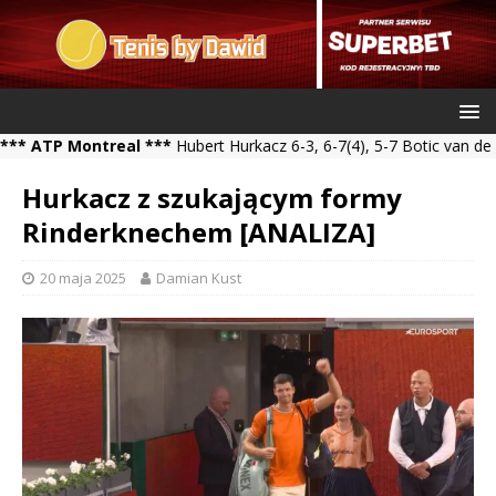
P Montreal ***
Hubert Hurkacz 6-3, 6-7(4), 5-7 Botic van de Zands
Hurkacz z szukającym formy
Rinderknechem [ANALIZA]
20 maja 2025
Damian Kust