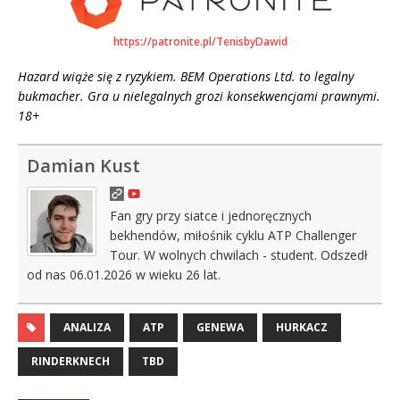
https://patronite.pl/TenisbyDawid
Hazard wiąże się z ryzykiem. BEM Operations Ltd. to legalny
bukmacher. Gra u nielegalnych grozi konsekwencjami prawnymi.
18+
Damian Kust
Fan gry przy siatce i jednoręcznych
bekhendów, miłośnik cyklu ATP Challenger
Tour. W wolnych chwilach - student. Odszedł
od nas 06.01.2026 w wieku 26 lat.
ANALIZA
ATP
GENEWA
HURKACZ
RINDERKNECH
TBD