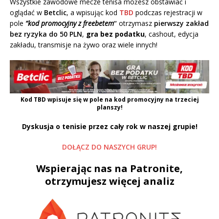
Wszystkie zawodowe mecze tenisa możesz obstawiać i
oglądać w
Betclic
, a wpisując kod
TBD
podczas rejestracji w
pole
“kod promocyjny z freebetem
“
otrzymasz
pierwszy zakład
bez ryzyka do 50 PLN
,
gra bez podatku
, cashout, edycja
zakładu, transmisje na żywo oraz wiele innych!
Kod
TBD
wpisuje się w pole na kod promocyjny na trzeciej
planszy!
Dyskusja o tenisie przez cały rok w naszej grupie!
DOŁĄCZ DO NASZYCH GRUP!
Wspierając nas na Patronite,
otrzymujesz więcej analiz