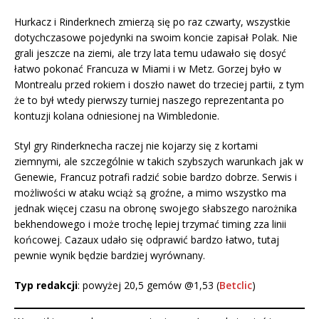
Hurkacz i Rinderknech zmierzą się po raz czwarty, wszystkie
dotychczasowe pojedynki na swoim koncie zapisał Polak. Nie
grali jeszcze na ziemi, ale trzy lata temu udawało się dosyć
łatwo pokonać Francuza w Miami i w Metz. Gorzej było w
Montrealu przed rokiem i doszło nawet do trzeciej partii, z tym
że to był wtedy pierwszy turniej naszego reprezentanta po
kontuzji kolana odniesionej na Wimbledonie.
Styl gry Rinderknecha raczej nie kojarzy się z kortami
ziemnymi, ale szczególnie w takich szybszych warunkach jak w
Genewie, Francuz potrafi radzić sobie bardzo dobrze. Serwis i
możliwości w ataku wciąż są groźne, a mimo wszystko ma
jednak więcej czasu na obronę swojego słabszego narożnika
bekhendowego i może trochę lepiej trzymać timing zza linii
końcowej. Cazaux udało się odprawić bardzo łatwo, tutaj
pewnie wynik będzie bardziej wyrównany.
Typ redakcji
: powyżej 20,5 gemów @1,53 (
Betclic
)