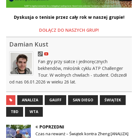
Dyskusja o tenisie przez cały rok w naszej grupie!
DOŁĄCZ DO NASZYCH GRUP!
Damian Kust
Fan gry przy siatce i jednoręcznych
bekhendów, miłośnik cyklu ATP Challenger
Tour. W wolnych chwilach - student. Odszedł
od nas 06.01.2026 w wieku 26 lat.
ANALIZA
GAUFF
SAN DIEGO
ŚWIĄTEK
TBD
WTA
POPRZEDNI
Czas na rewanż – Świątek kontra Zheng [ANALIZA]