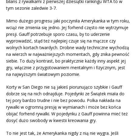
bilans z rywalkami z pierwszej dziesiątki rankingu WTA to w
tym sezonie zaledwie 3-7.
Mimo dużego progresu jaki poczyniła Amerykanka w tym roku,
wciąż nie zmienia się jedno. Jej forhend często nie wytrzymuje
presji. Gauff potrzebuje sporo czasu, by to uderzenie
wyprowadzić, stąd też najlepiej czuje się na mączce czy
wolnych kortach twardych. Drobne wady techniczne wychodzą
na wierzch w najważniejszych momentach, gdy znika pewność
siebie. To duży kontrast, bo praktycznie każdy inny aspekt jej
gry, włącznie z przygotowaniem mentalnym i fizycznym, jest
na najwyższym światowym poziomie.
Korty w San Diego nie są jakieś piorunująco szybkie i Gauff
dobrze się na nich odnajduje. Pojedynki ze Świątek miała do
tej pory bardzo trudne i nie bez powodu. Polka nakłada na
rywalki w ogromną presję w wymianach i może bez końca
obijać forhend rywalki. W pojedynku z Gauff powinna mieć też
dosyć dużo swobody w kwestii kreowania gry.
To nie jest tak, że Amerykanka nigdy z nią nie wygra. Jeśli