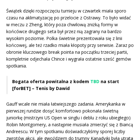
Świątek dzięki rozpoczęciu turnieju w czwartek miała sporo
czasu na aklimatyzację po przelocie z Ostrawy. To było widać
w meczu z Zheng, który poza chwilową zniżką formy w
końcówce drugiego seta był przez nią zagrany na bardzo
wysokim poziomie. Polka świetnie prezentowała się z linii
końcowej, ale też rzadko miała kłopoty przy serwisie. Zaraz po
obronie kluczowego break pointa na początku trzeciej partii,
kompletnie odjechała Chince i wygrała ostatnie sześć gemów
spotkania.
Bogata oferta powitalna z kodem
TBD
na start
[forBET] – Tenis by Dawid
Gauff wcale nie miała łatwiejszego zadania. Amerykanka w
pierwszej rundzie dosyć komfortowo pokonała świetną
juniorkę (mistrzyni US Open w singlu i deblu z roku ubiegłego)
Robin Montgomery, a następnie musiała zmierzyć się z Biancą
Andreescu. W tym spotkaniu doświadczyliśmy sporej liczby
zwrotów akcji, ale gwoździem do trumny Kanadyjki była utrata