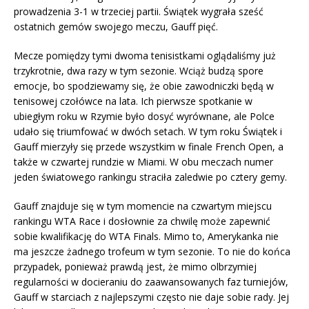
prowadzenia 3-1 w trzeciej partii. Świątek wygrała sześć
ostatnich gemów swojego meczu, Gauff pięć.
Mecze pomiędzy tymi dwoma tenisistkami oglądaliśmy już
trzykrotnie, dwa razy w tym sezonie. Wciąż budzą spore
emocje, bo spodziewamy się, że obie zawodniczki będą w
tenisowej czołówce na lata. Ich pierwsze spotkanie w
ubiegłym roku w Rzymie było dosyć wyrównane, ale Polce
udało się triumfować w dwóch setach. W tym roku Świątek i
Gauff mierzyły się przede wszystkim w finale French Open, a
także w czwartej rundzie w Miami. W obu meczach numer
jeden światowego rankingu straciła zaledwie po cztery gemy.
Gauff znajduje się w tym momencie na czwartym miejscu
rankingu WTA Race i dosłownie za chwilę może zapewnić
sobie kwalifikację do WTA Finals. Mimo to, Amerykanka nie
ma jeszcze żadnego trofeum w tym sezonie. To nie do końca
przypadek, ponieważ prawdą jest, że mimo olbrzymiej
regularności w docieraniu do zaawansowanych faz turniejów,
Gauff w starciach z najlepszymi często nie daje sobie rady. Jej