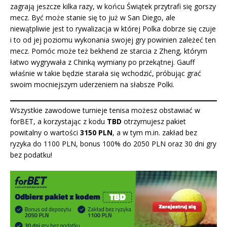
zagrają jeszcze kilka razy, w końcu Świątek przytrafi się gorszy
mecz. Być może stanie się to już w San Diego, ale
niewątpliwie jest to rywalizacja w której Polka dobrze się czuje
i to od jej poziomu wykonania swojej gry powinien zależeć ten
mecz. Pomóc może też bekhend ze starcia z Zheng, którym
łatwo wygrywała z Chinką wymiany po przekątnej. Gauff
właśnie w takie będzie starała się wchodzić, próbując grać
swoim mocniejszym uderzeniem na słabsze Polki.
Wszystkie zawodowe turnieje tenisa możesz obstawiać w
forBET, a korzystając z kodu
TBD
otrzymujesz pakiet
powitalny o wartości
3150 PLN
, a w tym m.in. zakład bez
ryzyka do 1100 PLN, bonus 100% do 2050 PLN oraz 30 dni gry
bez podatku
!