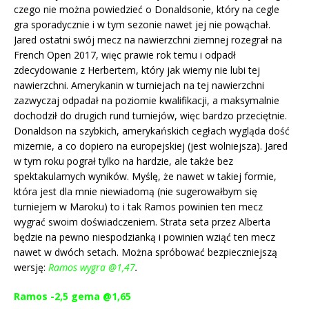
czego nie można powiedzieć o Donaldsonie, który na cegle
gra sporadycznie i w tym sezonie nawet jej nie powąchał.
Jared ostatni swój mecz na nawierzchni ziemnej rozegrał na
French Open 2017, więc prawie rok temu i odpadł
zdecydowanie z Herbertem, który jak wiemy nie lubi tej
nawierzchni. Amerykanin w turniejach na tej nawierzchni
zazwyczaj odpadał na poziomie kwalifikacji, a maksymalnie
dochodził do drugich rund turniejów, więc bardzo przeciętnie.
Donaldson na szybkich, amerykańskich cegłach wygląda dość
mizernie, a co dopiero na europejskiej (jest wolniejsza). Jared
w tym roku pograł tylko na hardzie, ale także bez
spektakularnych wyników. Myślę, że nawet w takiej formie,
która jest dla mnie niewiadomą (nie sugerowałbym się
turniejem w Maroku) to i tak Ramos powinien ten mecz
wygrać swoim doświadczeniem. Strata seta przez Alberta
będzie na pewno niespodzianką i powinien wziąć ten mecz
nawet w dwóch setach. Można spróbować bezpieczniejszą
wersję:
Ramos wygra @1,47
.
Ramos -2,5 gema @1,65