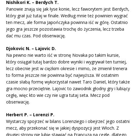
Nishikori K. – Berdych T.
Panowie znają się jak łyse konie, lecz faworytem jest Berdych,
który grał już tutaj w finale. Według mnie też powinien wygrać
ten mecz, ale forma Japończyka powinna iść w górę. Ostatnio
jego gra jeszcze pozostawia trochę do życzenia, lecz trzeba
dać mu czas. Pod obserwację.
Djokovic N. – Lajovic D.
Na pewno nie warto iść w stronę Novaka po takim kursie,
który osiągał tutaj bardzo dobre wyniki i wygrywał ten turniej,
lecz obecnie jest w ciężkim okresie i mimo, że zmienił trenera
to forma jeszcze nie powinna być najwyższa. W ostatnim
czasie słabą formę wykorzystał nawet Taro Daniel, który także
gra mocno przeciętnie. Lajovic to zawodnik głodny gry i lubiący
cegłę, więc kto wie czy nie ugra tutaj seta. Mecz pod
obserwację.
Herbert P. – Lorenzi P.
Wystarczy spojrzeć w bilans Lorenziego i obejrzeć jego ostatni
mecz, aby przekonać się w jakiej dyspozycji jest Włoch. Z
drugiej strony nie lubię stawiać na Francuza na cegle, dlatego