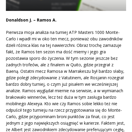
Donaldson J. – Ramos A.
Pierwsza moja analiza na turniej ATP Masters 1000 Monte-
Carlo i wpadł mi w oko ten mecz, ponieważ obu zawodników
dzieli różnica klas na tej nawierzchni. Obraz trochę zamazuje
fakt, że Ramos ten sezon ma dość mierny i jego gra
pozostawia sporo do życzenia. W tym sezonie jeszcze bez
żadnych trofeów, ale z finałem w Quito, gdzie przegrał z
Baeną. Ostatni mecz Ramosa w Marrakeszu był bardzo słaby,
gdzie poległ zdecydowanie z Vatutinem, ale Rosjanin rozegrał
bardzo dobry turniej, o czym już pisałem we wcześniejszej
analizie. Ramos wyglądał miernie na serwisie, a w wymianach
brakowało winnerów, lecz też duża w tym zasługa bardzo
mobilnego Alexeya. Kto wie czy Ramos sobie lekko też nie
odpuścił tego turnieju na rzecz przygotowania się do Monte-
Carlo, gdzie przypominam broni punktów za finał, co jest
jednym z jego największych osiągnięć w karierze. Faktem jest,
że Albert jest zawodnikiem zdecydowanie preferującym cegłę,