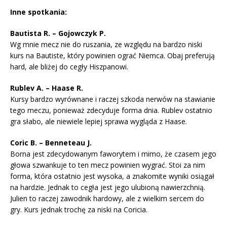
Inne spotkania:
Bautista R. – Gojowczyk P.
Wg mnie mecz nie do ruszania, ze względu na bardzo niski
kurs na Bautiste, który powinien ograć Niemca. Obaj preferują
hard, ale bliżej do cegły Hiszpanowi.
Rublev A. – Haase R.
Kursy bardzo wyrównane i raczej szkoda nerwów na stawianie
tego meczu, ponieważ zdecyduje forma dnia. Rublev ostatnio
gra słabo, ale niewiele lepiej sprawa wygląda z Haase.
Coric B. – Benneteau J.
Borna jest zdecydowanym faworytem i mimo, że czasem jego
głowa szwankuje to ten mecz powinien wygrać. Stoi za nim
forma, która ostatnio jest wysoka, a znakomite wyniki osiągał
na hardzie. Jednak to cegła jest jego ulubioną nawierzchnią.
Julien to raczej zawodnik hardowy, ale z wielkim sercem do
gry. Kurs jednak trochę za niski na Coricia.