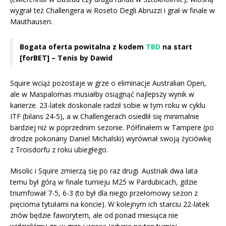
wygrał też Challengera w Roseto Degli Abruzzi i grał w finale w
Mauthausen.
Bogata oferta powitalna z kodem
TBD
na start
[forBET] – Tenis by Dawid
Squire wciąż pozostaje w grze o eliminacje Australian Open,
ale w Maspalomas musiałby osiągnąć najlepszy wynik w
karierze. 23-latek doskonale radził sobie w tym roku w cyklu
ITF (bilans 24-5), a w Challengerach osiedlił się minimalnie
bardziej niż w poprzednim sezonie. Półfinałem w Tampere (po
drodze pokonany Daniel Michalski) wyrównał swoją życiówkę
z Troisdorfu z roku ubiegłego.
Misolic i Squire zmierzą się po raz drugi. Austriak dwa lata
temu był górą w finale turnieju M25 w Pardubicach, gdzie
triumfował 7-5, 6-3 (to był dla niego przełomowy sezon z
pięcioma tytułami na koncie). W kolejnym ich starciu 22-latek
znów będzie faworytem, ale od ponad miesiąca nie