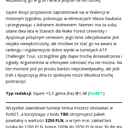
widzieliśmy go w grze i wraca jedynie na ten turniej.
Squire dosyć przyzwoicie zaprzentował się w Walencji w
minionym tygodniu, pokonując w eliminacjach Viliusa Gaubasa
i przegrywając z Adrianem Andreevem. Niemiec ma za sobą
udane dwa lata w Stanach dla Wake Forest University i
dysponuje potężnym serwisem. Jego tenis zdecydowanie jest
niejako niewykończony, ale możliwe że stać go na awans w
rankingu i regularniejsze dobre wyniki w turniejach ATP
Challenger Tour, szczególnie gdy złapie trochę doświadczenia i
ogłady. Argumentów w ofensywie odmówić mu nie można. Na
ten moment jest po prostu bardzo nieprzewidywalny, ale jeśli
trafi z dyspozycją dnia to spokojnie może Misolicia trochę
postraszyć.
Typ redakcji
: Squire +5,5 gema (ha) @1,48 (
forBET
)
Wszystkie zawodowe turnieje tenisa możesz obstawiać w
forBET, a korzystając z kodu
TBD
otrzymujesz pakiet
powitalny o wartości
3250 PLN
, a w tym m.in. zakład bez
ryzyka do 1200 PLN, bonus 100% do 2050 PLN oraz 30 dni gry