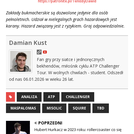
https://patronite.pl/TenisbyDawid
Zakłady bukmacherskie są dozwolone jedynie dla osób
pełnoletnich. Udział w nielegalnych grach hazardowych jest
karany. Hazard związany jest z ryzykiem. Graj odpowiedzialnie.
Damian Kust
Fan gry przy siatce i jednoręcznych
bekhendów, miłośnik cyklu ATP Challenger
Tour. W wolnych chwilach - student. Odszedł
od nas 06.01.2026 w wieku 26 lat.
ANALIZA
ATP
CHALLENGER
MASPALOMAS
MISOLIC
SQUIRE
TBD
POPRZEDNI
Hubert Hurkacz w 2023 roku: rollercoaster co się