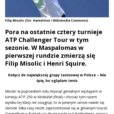
Filip Misolic (fot. Hameltion / Wikimedia Commons)
Pora na ostatnie cztery turnieje
ATP Challenger Tour w tym
sezonie. W Maspalomas w
pierwszej rundzie zmierzą się
Filip Misolic i Henri Squire.
Dołącz do największej grupy tenisowej w Polsce – Nie
śpię, bo oglądam tenis
Misolic w poprzednim roku błysnął genialnym występem w
turnieju ATP 250 w Kitzbuhel (finał) i chociaż tym razem
wyniku tej klasy nie osiągnął, to w pewnym sensie nawet się
obronił. Kilka razy nieźle zaprezentował się w głównym tourze
(ćwierćfinał w Bastad czy druga runda w Sztokholmie), wiosną