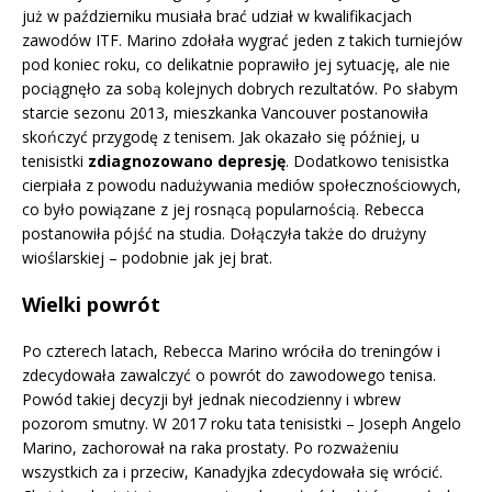
już w październiku musiała brać udział w kwalifikacjach
zawodów ITF. Marino zdołała wygrać jeden z takich turniejów
pod koniec roku, co delikatnie poprawiło jej sytuację, ale nie
pociągnęło za sobą kolejnych dobrych rezultatów. Po słabym
starcie sezonu 2013, mieszkanka Vancouver postanowiła
skończyć przygodę z tenisem. Jak okazało się później, u
tenisistki
zdiagnozowano depresję
. Dodatkowo tenisistka
cierpiała z powodu nadużywania mediów społecznościowych,
co było powiązane z jej rosnącą popularnością. Rebecca
postanowiła pójść na studia. Dołączyła także do drużyny
wioślarskiej – podobnie jak jej brat.
Wielki powrót
Po czterech latach, Rebecca Marino wróciła do treningów i
zdecydowała zawalczyć o powrót do zawodowego tenisa.
Powód takiej decyzji był jednak niecodzienny i wbrew
pozorom smutny. W 2017 roku tata tenisistki – Joseph Angelo
Marino, zachorował na raka prostaty. Po rozważeniu
wszystkich za i przeciw, Kanadyjka zdecydowała się wrócić.