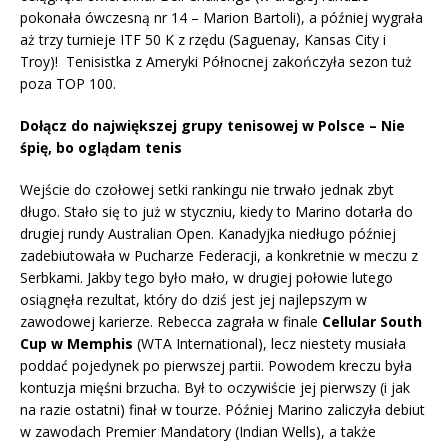
pokonała ówczesną nr 14 – Marion Bartoli), a później wygrała
aż trzy turnieje ITF 50 K z rzędu (Saguenay, Kansas City i
Troy)! Tenisistka z Ameryki Północnej zakończyła sezon tuż
poza TOP 100.
Dołącz do największej grupy tenisowej w Polsce – Nie
śpię, bo oglądam tenis
Wejście do czołowej setki rankingu nie trwało jednak zbyt
długo. Stało się to już w styczniu, kiedy to Marino dotarła do
drugiej rundy Australian Open. Kanadyjka niedługo później
zadebiutowała w Pucharze Federacji, a konkretnie w meczu z
Serbkami. Jakby tego było mało, w drugiej połowie lutego
osiągnęła rezultat, który do dziś jest jej najlepszym w
zawodowej karierze. Rebecca zagrała w finale
Cellular South
Cup w Memphis
(WTA International), lecz niestety musiała
poddać pojedynek po pierwszej partii. Powodem kreczu była
kontuzja mięśni brzucha. Był to oczywiście jej pierwszy (i jak
na razie ostatni) finał w tourze. Później Marino zaliczyła debiut
w zawodach Premier Mandatory (Indian Wells), a także