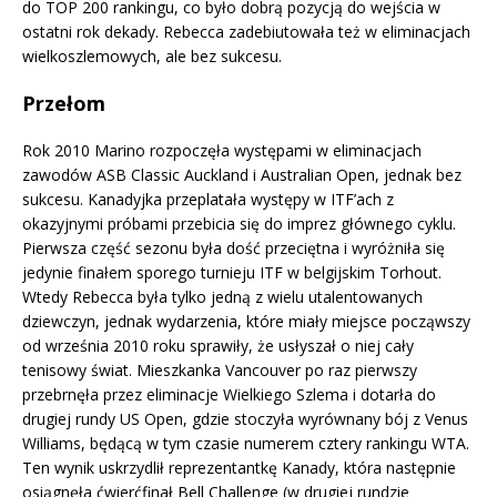
do TOP 200 rankingu, co było dobrą pozycją do wejścia w
ostatni rok dekady. Rebecca zadebiutowała też w eliminacjach
wielkoszlemowych, ale bez sukcesu.
Przełom
Rok 2010 Marino rozpoczęła występami w eliminacjach
zawodów ASB Classic Auckland i Australian Open, jednak bez
sukcesu. Kanadyjka przeplatała występy w ITF’ach z
okazyjnymi próbami przebicia się do imprez głównego cyklu.
Pierwsza część sezonu była dość przeciętna i wyróżniła się
jedynie finałem sporego turnieju ITF w belgijskim Torhout.
Wtedy Rebecca była tylko jedną z wielu utalentowanych
dziewczyn, jednak wydarzenia, które miały miejsce począwszy
od września 2010 roku sprawiły, że usłyszał o niej cały
tenisowy świat. Mieszkanka Vancouver po raz pierwszy
przebrnęła przez eliminacje Wielkiego Szlema i dotarła do
drugiej rundy US Open, gdzie stoczyła wyrównany bój z Venus
Williams, będącą w tym czasie numerem cztery rankingu WTA.
Ten wynik uskrzydlił reprezentantkę Kanady, która następnie
osiągnęła ćwierćfinał Bell Challenge (w drugiej rundzie