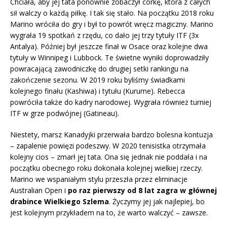
Chciała, aby jej tata ponownie zobaczył córkę, która z całych
sił walczy o każdą piłkę. I tak się stało. Na początku 2018 roku
Marino wróciła do gry i był to powrót wręcz magiczny. Marino
wygrała 19 spotkań z rzędu, co dało jej trzy tytuły ITF (3x
Antalya). Później był jeszcze finał w Osace oraz kolejne dwa
tytuły w Winnipeg i Lubbock. Te świetne wyniki doprowadziły
powracającą zawodniczkę do drugiej setki rankingu na
zakończenie sezonu. W 2019 roku byliśmy świadkami
kolejnego finału (Kashiwa) i tytułu (Kurume). Rebecca
powróciła także do kadry narodowej. Wygrała również turniej
ITF w grze podwójnej (Gatineau).
Niestety, marsz Kanadyjki przerwała bardzo bolesna kontuzja
– zapalenie powięzi podeszwy. W 2020 tenisistka otrzymała
kolejny cios – zmarł jej tata. Ona się jednak nie poddała i na
początku obecnego roku dokonała kolejnej wielkiej rzeczy.
Marino we wspaniałym stylu przeszła przez eliminacje
Australian Open i
po raz pierwszy od 8 lat zagra w głównej
drabince Wielkiego Szlema
. Życzymy jej jak najlepiej, bo
jest kolejnym przykładem na to, że warto walczyć – zawsze.