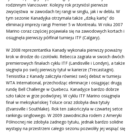
rodzinnym Vancouver. Kolejny rok przyniósł pierwsze
zwycięstwa w zawodach tej rangi w singlu, jak i w deblu. W
tym sezonie Kanadyjka otrzymała także „dziką kartę” do
eliminacji imprezy rangi Premier 5 w Montrealu. W roku 2007
Marino coraz częściej pojawiała się na zawodowych kortach i
osiągnęła pierwszy półfinał turnieju ITF (Calgary).
W 2008 reprezentantka Kanady wykonała pierwszy poważny
krok w drodze do czołówki. Rebecca zagrała w swoich dwóch
premierowych finałach cyklu ITF (Landisville i Londyn), a także
sięgnęła po swój pierwszy tytuł w karierze (Trecastagni).
Tenisistka z Kanady zaliczyła również swój debiut w turnieju
WTA International, przechodząc eliminacje i osiągając drugą
rundę Bell Challenge w Quebecu. Kanadyjce bardzo dobrze
szło także w grze podwójnej. W cyklu ITF Marino osiągnęła
finał w meksykańskiej Toluce oraz zdobyła dwa tytuły
(Evansville i Southlake). Rok ten zakończyła w czwartej setce
rankingu singlowego. W 2009 zawodniczka rodem z Ameryki
Północnej nie zdobyła żadnego tytułu, jednak bardzo solidne
występy na przestrzeni całego sezonu pozwoliły jej wspiąć się