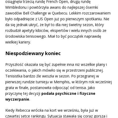
osiągnęła trzecią rundę French Open, drugą rundę
Wimbledonu i powtórzyła awans do najlepszej ósemki
zawodów Bell Challenge w Quebecu. Lekkim rozczarowaniem
było odpadnięcie z US Open już po pierwszym spotkaniu. Nie
da się jednak ukryć, że był to dla niej świetny sezon, który
rozbudził apetyty kibiców, ekspertów i wielu innych osób ze
środowiska tenisowego. Miał to być początek naprawdę
wielkiej kariery.
Niespodziewany koniec
Przyszłość okazała się być zupełnie inna niż wszelkie plany i
oczekiwania, o jakich mówiło się w przestrzeni publicznej.
Tenisistka bardzo źle weszła w sezon. Po przegranej w
pierwszej rundzie turnieju w Memphis, w którym rok wcześniej
grała w finale, postanowiła odpocząć od tenisa. Jako
przyczynę tej decyzji
podała psychiczne i fizyczne
wyczerpanie
.
Kiedy Rebecca wróciła na kort we wrześniu, była już w
czwartej setce rankingu. Sytuacja stawała się coraz gorsza i