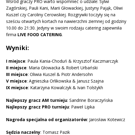
Wśród graczy PRO warto wspomnieć o udziale: Sylwi
Zagórskiej, Pauli Kani, Marii Głowackiej, Justyny Pająk, Oliwi
Kuszel czy Caroliny Cerowskiej. Rozgrywki toczyły się na
sześciu otwartych kortach na nawierzchni ziemnej od godziny
10.00 do 21:30. Jedyny w swoim rodzaju catering zapewniła
firma
LIVE FOOD CATERING
.
Wyniki:
I miejsce
: Paula Kania-Choduń & Krzysztof Kaczmarczyk
II miejsce
: Maria Głowacka & Robert Urbański
III miejsce
: Oliwia Kuszel & Piotr Andersohn
V miejsce
: Agnieszka Orlikowska & Janusz Szajna
IX miejsce
: Katarzyna Kowalczyk & Ivan Tolstykh
Najlepszy gracz AM turnieju
: Sandrine Boraczyńska
Najlepszy gracz PRO turnieju
: Paweł Lipka
Nagroda specjalna od organizatorów
: Jarosław Kotewicz
Sędzia naczelny
: Tomasz Pazik