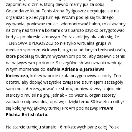
zapomnieć o zimie, którą dawno mamy już za sobą.
Gospodarze klubu Tenis Arena Bydgoszcz decydując się na
organizację XI edycji turnieju ProAm podjęli się trudnego
wyzwania, ponieważ musieli zdemontować balon, rozstawiony
na zimę nad trzema kortami oraz bardzo szybko przygotować
korty – po okresie zimowym. Po raz kolejny okazało się, że
TENISOWA BYDGOSZCZ to nie tylko wirtualna grupa w
mediach społecznościowych, a grupa oddanych tenisowi osób,
które podołają trudnym wyzwaniom po to, aby zapewnić tenis
na najwyższym poziomie. Szczególne słowa uznania wędrują
w tym momencie do
Rafała Adriana & Jarosława
Kotewicza
, którzy w pocie czoła przygotowywali korty. Ten
ostatni, aby dopiąć wszystkie związane z turniejem szczegóły
sam musiał zrezygnować ze startu, ponieważ zwyczajnie nie
starczyło mu sił na grę. Jednak – co ważne, organizatorzy
zadbali o odpowiednią oprawę i dzięki temu 30 kwietnia odbył
się kolejny wyjątkowy turniej ProAm pod nazwą:
ProAm
Plichta British Auto
.
Na starcie turnieju stanęło 16 mikstowych par z całej Polski.