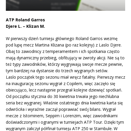
ATP Roland Garros
Djere L. – Klizan M.
W pierwszy dzień turnieju głównego Roland Garros wezmę
pod lupę mecz Martina Klizana (po raz kolejny) z Laslo Djere.
Obaj to zawodnicy z temperamentem i ich spotkania często
mają dynamiczny przebieg, obfitujący w zwroty akcji. Nie są to
też typy zawodników, którzy wygrywają swoje mecze pewnie,
tym bardziej na dystansie do trzech wygranych setów.
Laslo początek tego sezonu miał wręcz fatalny. Pierwszy mecz
na inaugurację sezonu wygrał z Copilem, więc zaczęło się
obiecująco, lecz następnie przegrał kolejne dziewięć spotkań.
Od początku stycznia do 30 kwietnia trwała jego niechlubna
seria bez wygranej. Właśnie ostatniego dnia kwietnia karta się
odwróciła i wyraźnie zaczął poprawiać swój bilans. Wygrał
mecze z Istominem, Seppim i Lorenzim, więc zawodnikami
doświadczonymi i ogranymi w turniejach ATP Tour. Dzięki tym
wygranym zaliczył półfinał turnieju ATP 250 w Stambule. W