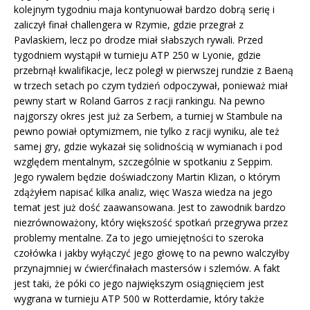
kolejnym tygodniu maja kontynuował bardzo dobrą serię i
zaliczył finał challengera w Rzymie, gdzie przegrał z
Pavlaskiem, lecz po drodze miał słabszych rywali. Przed
tygodniem wystąpił w turnieju ATP 250 w Lyonie, gdzie
przebrnął kwalifikacje, lecz poległ w pierwszej rundzie z Baeną
w trzech setach po czym tydzień odpoczywał, ponieważ miał
pewny start w Roland Garros z racji rankingu. Na pewno
najgorszy okres jest już za Serbem, a turniej w Stambule na
pewno powiał optymizmem, nie tylko z racji wyniku, ale też
samej gry, gdzie wykazał się solidnością w wymianach i pod
względem mentalnym, szczególnie w spotkaniu z Seppim.
Jego rywalem będzie doświadczony Martin Klizan, o którym
zdążyłem napisać kilka analiz, więc Wasza wiedza na jego
temat jest już dość zaawansowana. Jest to zawodnik bardzo
niezrównoważony, który większość spotkań przegrywa przez
problemy mentalne. Za to jego umiejętności to szeroka
czołówka i jakby wyłączyć jego głowę to na pewno walczyłby
przynajmniej w ćwierćfinałach mastersów i szlemów. A fakt
jest taki, że póki co jego największym osiągnięciem jest
wygrana w turnieju ATP 500 w Rotterdamie, który także