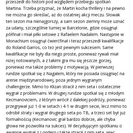
przeszedł do historii pod względem przebiegu spotkań
Martina. Trzeba przyznać, że Martin kocha thrillery i na pewno
nie można go skreślać, aż do ostatniej akcji meczu. Słowak
ten sezon ma nienajgorszy, a sam sezon ziemny może uznać
za udany, szczególnie turniej w Barcelonie, gdzie osiągnął
półfinał i miał piłki setowe z Rafaelem Nadalem. Następnie w
Monachium osiągnął ćwierćfinał i teraz przeszedł kwalifikacje
do Roland Garros, co też jest pewnym sukcesem. Same
kwalifikacje nie były dla niego proste, ponieważ rywali miał
niżej notowanych, a z takimi gra mu się jeszcze gorzej,
ponieważ ma także problemy z motywacją. W pierwszej
rundzie spotkał się z Nagalem, który nie posiada osiągnięć na
arenie międzynarodowej, poza jednym wygranym
challengerze. Mimo to Klizan stracił z nim seta i ostatecznie
wygrał z problemami. W drugiej rundzie spotkał się z młodym
Kecmanoviciem, z którym wrócił z dalekiej podróży, ponieważ
przegrywał już 1-0 w setach i 4-1 w drugim secie, lecz mimo to
odrobił straty i wygrał drugiego seta po TB, a trzeci set był już
formalnością (Kecmanovic grał bardzo dobrze, ale chyba
głowa nie pozwoliła na sukces). W decydującym spotkaniu o
awansie wygrał z Londero i także stracił z nim seta, więc