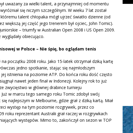
ł uważany za wielki talent, a przynajmniej od momentu
e wyróżniał się niczym szczególnym. W wieku 7 lat został
i któremu talent chłopaka mógł ujrzeć światło dzienne (od
z większą jej część jego trenerem był ojciec, John Tomic).
juniorskie – triumfy w Australian Open 2008 i US Open 2009.
 wyglądały obiecująco.
nisowej w Polsce – Nie śpię, bo oglądam tenis
na początku 2008 roku. Jako 15-latek otrzymał dziką kartę
 wówczas jedno spotkanie, stając się najmłodszym
jej istnienia na poziomie ATP. Do końca roku dość często
ągnął nawet jeden finał w Indonezji. Kolejny rok to już
ze zwycięstwo w głównej drabince turnieju
. Już w marcu tego samego roku Tomic zdobył swój
 się najlepszym w Melbourne, gdzie grał z dziką kartą. Miał
rzeci występ na tym poziomie rozgrywek, przez co
9 roku reprezentant Australii grał raczej w rozgrywkach
łamiających występów. Mimo to, zakończył on sezon w TOP