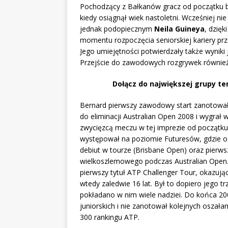
Pochodzący z Bałkanów gracz od początku by
kiedy osiągnął wiek nastoletni. Wcześniej ni
jednak podopiecznym
Neila Guineya
, dzięk
momentu rozpoczęcia seniorskiej kariery prze
Jego umiejętności potwierdzały także wyniki 
Przejście do zawodowych rozgrywek również
Dołącz do największej grupy te
Bernard pierwszy zawodowy start zanotował 
do eliminacji Australian Open 2008 i wygrał
zwycięzcą meczu w tej imprezie od początku 
występował na poziomie Futuresów, gdzie osi
debiut w tourze (Brisbane Open) oraz pierws
wielkoszlemowego podczas Australian Open
pierwszy tytuł ATP Challenger Tour, okazując
wtedy zaledwie 16 lat. Był to dopiero jego t
pokładano w nim wiele nadziei. Do końca 200
juniorskich i nie zanotował kolejnych osza
300 rankingu ATP.