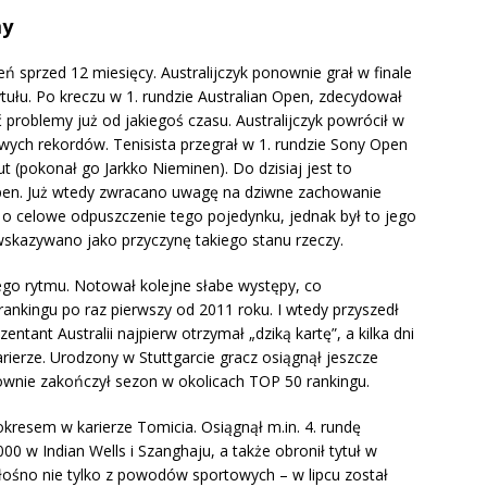
my
ń sprzed 12 miesięcy. Australijczyk ponownie grał w finale
tułu. Po kreczu w 1. rundzie Australian Open, zdecydował
ć problemy już od jakiegoś czasu. Australijczyk powrócił w
owych rekordów. Tenisista przegrał w 1. rundzie Sony Open
t (pokonał go Jarkko Nieminen). Do dzisiaj jest to
pen. Już wtedy zwracano uwagę na dziwne zachowanie
o celowe odpuszczenie tego pojedynku, jednak był to jego
 wskazywano jako przyczynę takiego stanu rzeczy.
go rytmu. Notował kolejne słabe występy, co
kingu po raz pierwszy od 2011 roku. I wtedy przyszedł
ntant Australii najpierw otrzymał „dziką kartę”, a kilka dni
arierze. Urodzony w Stuttgarcie gracz osiągnął jeszcze
nownie zakończył sezon w okolicach TOP 50 rankingu.
okresem w karierze Tomicia. Osiągnął m.in. 4. rundę
00 w Indian Wells i Szanghaju, a także obronił tytuł w
głośno nie tylko z powodów sportowych – w lipcu został