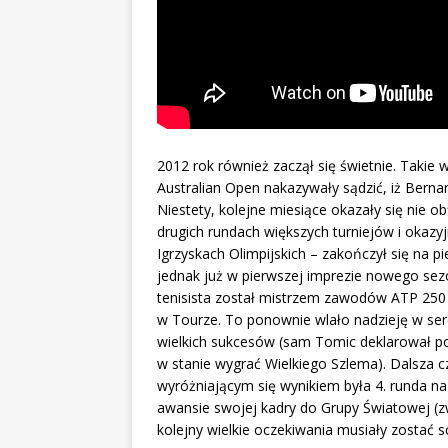
2012 rok również zaczął się świetnie. Takie 
Australian Open nakazywały sądzić, iż Berna
Niestety, kolejne miesiące okazały się nie 
drugich rundach większych turniejów i okazyj
Igrzyskach Olimpijskich – zakończył się na p
jednak już w pierwszej imprezie nowego sez
tenisista został mistrzem zawodów ATP 250
w Tourze. To ponownie wlało nadzieję w serc
wielkich sukcesów (sam Tomic deklarował po
w stanie wygrać Wielkiego Szlema). Dalsza 
wyróżniającym się wynikiem była 4. runda na
awansie swojej kadry do Grupy Światowej (zw
kolejny wielkie oczekiwania musiały zostać 