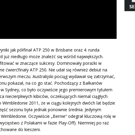
wyniki jak półfinał ATP 250 w Brisbane oraz 4. runda
rd już niedługo może znaleźć się wśród największych.
obfitować w znaczące sukcesy. Dominowały porażki w
ne ćwierćfinały ATP 250. Nie udał się również debiut na
ierwszym meczu. Australijski pociąg wydawał się zatrzymać,
onu pokazał, na co go stać. Pochodzący z Bałkanów
 w Sydney, co było oczywiście jego premierowym tytułem
a niecierpliwych kibiców, oczekujących niemal ciągłych
 Wimbledonie 2011, że w ciągu kolejnych dwóch lat będzie
część sezonu była jednak ponownie średnia. Jedynym
 Wimbledonie. Oczywiście „Bernie” odegrał kluczową rolę w
ycięstwo z Polakami w fazie Play-Off). Niemniej po raz
schowane do kieszeni.