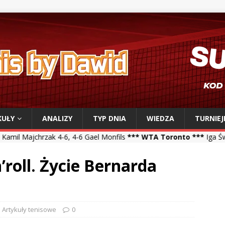
KUŁY
ANALIZY
TYP DNIA
WIEDZA
TURNIEJ
-6, 4-6 Gael Monfils
*** WTA Toronto ***
Iga Świątek 6-0, 6-3 Sar
’roll. Życie Bernarda
Artykuły tenisowe
0