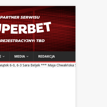
E
MEDIA
REDAKCJA
a Beljek *** Maja Chwalińska 5-7, 1-6 Talia Gibson *** Magdalena Frę