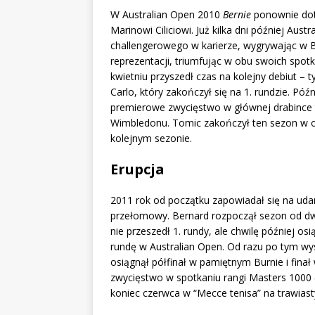
W Australian Open 2010
Bernie
ponownie dota
Marinowi Ciliciowi. Już kilka dni później Austr
challengerowego w karierze, wygrywając w B
reprezentacji, triumfując w obu swoich sp
kwietniu przyszedł czas na kolejny debiut 
Carlo, który zakończył się na 1. rundzie. Póź
premierowe zwycięstwo w głównej drabince t
Wimbledonu. Tomic zakończył ten sezon w ok
kolejnym sezonie.
Erupcja
2011 rok od początku zapowiadał się na udany
przełomowy. Bernard rozpoczął sezon od dwó
nie przeszedł 1. rundy, ale chwilę później o
rundę w Australian Open. Od razu po tym wy
osiągnął półfinał w pamiętnym Burnie i fina
zwycięstwo w spotkaniu rangi Masters 1000 (
koniec czerwca w “Mecce tenisa” na trawias