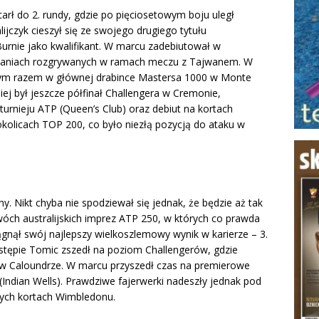
rł do 2. rundy, gdzie po pięciosetowym boju uległ
alijczyk cieszył się ze swojego drugiego tytułu
urnie jako kwalifikant. W marcu zadebiutował w
otkaniach rozgrywanych w ramach meczu z Tajwanem. W
– tym razem w głównej drabince Mastersa 1000 w Monte
niej był jeszcze półfinał Challengera w Cremonie,
urnieju ATP (Queen’s Club) oraz debiut na kortach
olicach TOP 200, co było niezłą pozycją do ataku w
. Nikt chyba nie spodziewał się jednak, że będzie aż tak
ch australijskich imprez ATP 250, w których co prawda
siągnął swój najlepszy wielkoszlemowy wynik w karierze – 3.
stępie Tomic zszedł na poziom Challengerów, gdzie
ł w Caloundrze. W marcu przyszedł czas na premierowe
Indian Wells). Prawdziwe fajerwerki nadeszły jednak pod
tych kortach Wimbledonu.