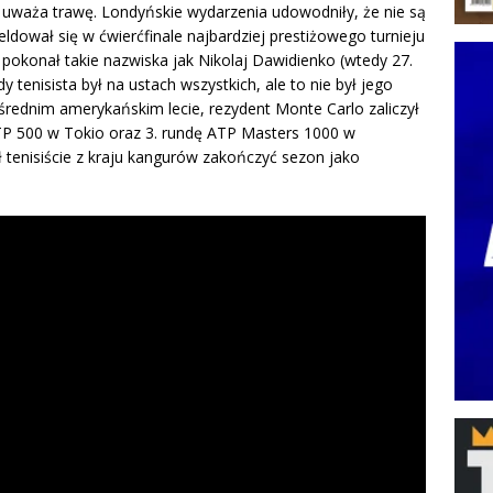
ę uważa trawę. Londyńskie wydarzenia udowodniły, że nie są
eldował się w ćwierćfinale najbardziej prestiżowego turnieju
 pokonał takie nazwiska jak Nikolaj Dawidienko (wtedy 27.
dy tenisista był na ustach wszystkich, ale to nie był jego
średnim amerykańskim lecie, rezydent Monte Carlo zaliczył
ATP 500 w Tokio oraz 3. rundę ATP Masters 1000 w
tenisiście z kraju kangurów zakończyć sezon jako