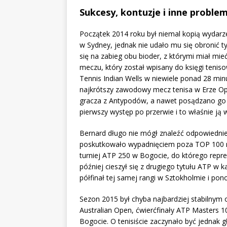
Sukcesy, kontuzje i inne proble
Początek 2014 roku był niemal kopią wydarze
w Sydney, jednak nie udało mu się obronić ty
się na zabieg obu bioder, z którymi miał mie
meczu, który został wpisany do księgi tenis
Tennis Indian Wells w niewiele ponad 28 minu
najkrótszy zawodowy mecz tenisa w Erze O
gracza z Antypodów, a nawet posądzano go 
pierwszy występ po przerwie i to właśnie ją
Bernard długo nie mógł znaleźć odpowiednie
poskutkowało wypadnięciem poza TOP 100 ran
turniej ATP 250 w Bogocie, do którego repreze
później cieszył się z drugiego tytułu ATP w k
półfinał tej samej rangi w Sztokholmie i po
Sezon 2015 był chyba najbardziej stabilnym 
Australian Open, ćwierćfinały ATP Masters 10
Bogocie. O tenisiście zaczynało być jednak 