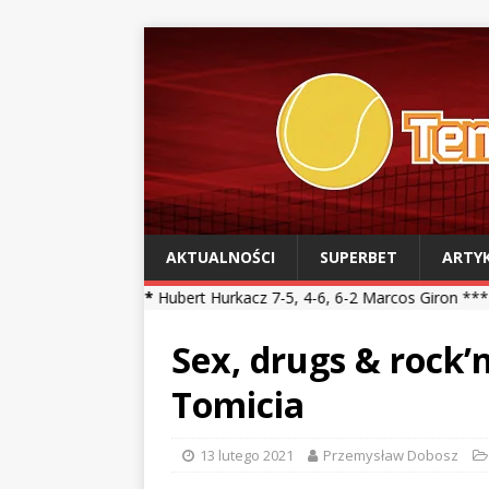
AKTUALNOŚCI
SUPERBET
ARTY
***
Hubert Hurkacz 7-5, 4-6, 6-2 Marcos Giron *** Kamil Majchrzak 4
Sex, drugs & rock’n
Tomicia
13 lutego 2021
Przemysław Dobosz