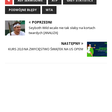
ASY SERWISOWE
ATP
GREY STATISTICS
PODWÓJNE BŁĘDY
WTA
POPRZEDNI
Seyboth Wild wcale nie tak słaby na kortach
twardych [ANALIZA]
NASTĘPNY
KURS 20,0 NA ZWYCIĘSTWO ŚWIĄTEK NA US OPEN!