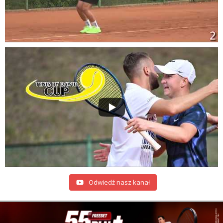
Odwiedź nasz kanał