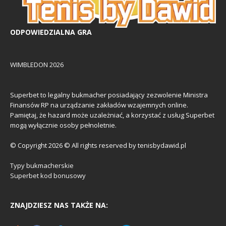
ODPOWIEDZIALNA GRA
WIMBLEDON 2026
Superbet to legalny bukmacher posiadający zezwolenie Ministra
Finansów RP na urządzanie zakładów wzajemnych online.
Pamiętaj, że hazard może uzależniać, a korzystać z usług Superbet
mogą wyłącznie osoby pełnoletnie.
© Copyright 2026 © All rights reserved by tenisbydawid.pl
Typy bukmacherskie
Superbet kod bonusowy
ZNAJDZIESZ NAS TAKŻE NA: