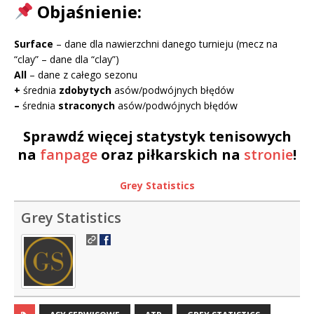
Objaśnienie:
Surface
– dane dla nawierzchni danego turnieju (mecz na
“clay” – dane dla “clay”)
All
– dane z całego sezonu
+
średnia
zdobytych
asów/podwójnych błędów
–
średnia
straconych
asów/podwójnych błędów
Sprawdź więcej statystyk
tenisowych
na
fanpage
oraz piłkarskich na
stronie
!
Grey Statistics
Grey Statistics