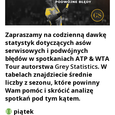
Zapraszamy na codzienną dawkę
statystyk dotyczących asów
serwisowych i podwójnych
błędów w spotkaniach ATP & WTA
Tour autorstwa
Grey Statistics
. W
tabelach znajdziecie średnie
liczby z sezonu, które powinny
Wam pomóc i skrócić analizę
spotkań pod tym kątem.
piątek