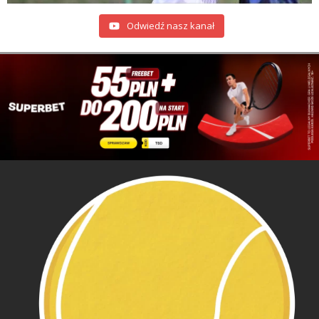
Odwiedź nasz kanał