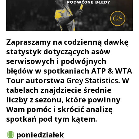
Zapraszamy na codzienną dawkę
statystyk dotyczących asów
serwisowych i podwójnych
błędów w spotkaniach ATP & WTA
Tour autorstwa
Grey Statistics
. W
tabelach znajdziecie średnie
liczby z sezonu, które powinny
Wam pomóc i skrócić analizę
spotkań pod tym kątem.
poniedziałek