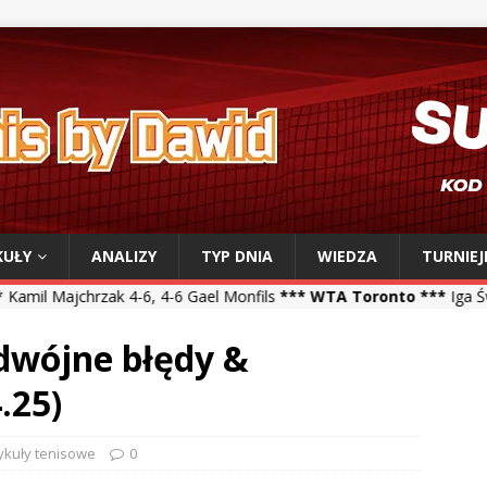
KUŁY
ANALIZY
TYP DNIA
WIEDZA
TURNIEJ
k 4-6, 4-6 Gael Monfils
*** WTA Toronto ***
Iga Świątek 6-2, 6-1 V
odwójne błędy &
.25)
ykuły tenisowe
0