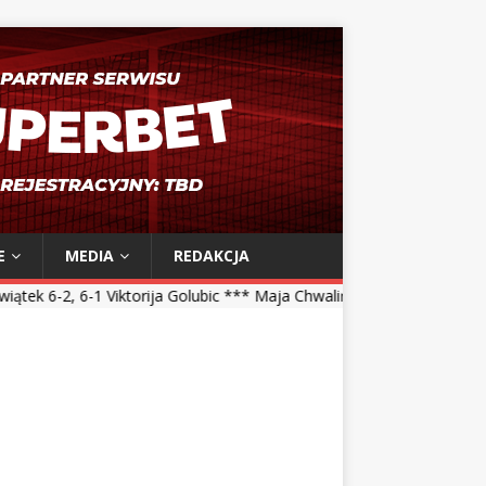
E
MEDIA
REDAKCJA
iktorija Golubic *** Maja Chwalińska 5-7, 1-6 Talia Gibson *** Magda