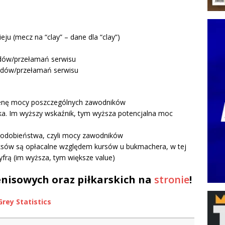
eju (mecz na “clay” – dane dla “clay”)
dów/przełamań serwisu
dów/przełamań serwisu
ocenę mocy poszczególnych zawodników
a. Im wyższy wskaźnik, tym wyższa potencjalna moc
podobieństwa, czyli mocy zawodników
ksów są opłacalne względem kursów u bukmachera, w tej
yfrą (im wyższa, tym większe value)
nisowych oraz piłkarskich na
stronie
!
Grey Statistics