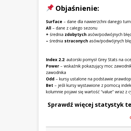
Objaśnienie:
Surface
– dane dla nawierzchni danego turni
All
– dane z całego sezonu
+
średnia
zdobytych
asów/podwójnych błę
–
średnia
straconych
asów/podwójnych błę
I
ndex 2.2
: autorski pomysł Grey Stats na 
Power
– wskaźnik pokazujący moc zawodnik
zawodnika
Odd
– kursy ustalone na podstawie prawdo
Bet
– jeśli kursy wystawione z pomocą inde
kolumnie pojawi się wartość “value” wraz z c
Sprawdź więcej statystyk
te