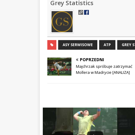
Grey Statistics
ASY SERWISOWE
ATP
GREY S
POPRZEDNI
Majchrzak spróbuje zatrzymać
Mollera w Madrycie [ANALIZA]