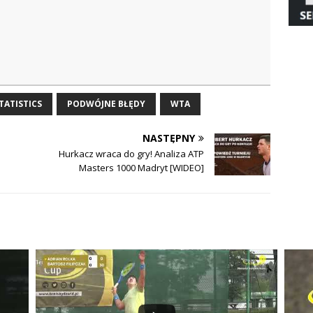
TATISTICS
PODWÓJNE BŁĘDY
WTA
NASTĘPNY
Hurkacz wraca do gry! Analiza ATP
Masters 1000 Madryt [WIDEO]