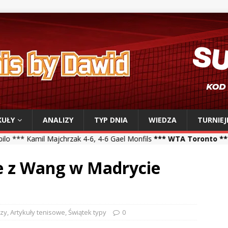
KUŁY
ANALIZY
TYP DNIA
WIEDZA
TURNIEJ
 Majchrzak 4-6, 4-6 Gael Monfils
*** WTA Toronto ***
Iga Świątek 6
e z Wang w Madrycie
izy
,
Artykuły tenisowe
,
Świątek typy
0