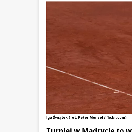
Iga Świątek (fot. Peter Menzel / flickr.com)
Turniej w Madrycie to 