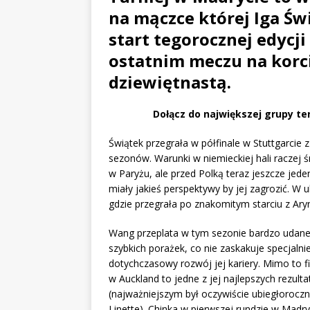
na mączce której Iga Św
start tegorocznej edycji
ostatnim meczu na korci
dziewiętnastą.
Dołącz do największej grupy te
Świątek przegrała w półfinale w Stuttgarcie 
sezonów. Warunki w niemieckiej hali raczej
w Paryżu, ale przed Polką teraz jeszcze jed
miały jakieś perspektywy by jej zagrozić. W u
gdzie przegrała po znakomitym starciu z Ary
Wang przeplata w tym sezonie bardzo udane 
szybkich porażek, co nie zaskakuje specjalni
dotychczasowy rozwój jej kariery. Mimo to fin
w Auckland to jedne z jej najlepszych rezult
(najważniejszym był oczywiście ubiegłorocz
Linette). Chinka w pierwszej rundzie w Mad