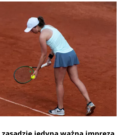
w zasadzie jedyna ważna impreza