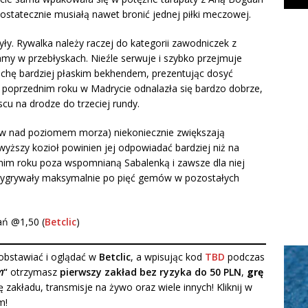
 ostatecznie musiałą nawet bronić jednej piłki meczowej.
yły. Rywalka należy raczej do kategorii zawodniczek z
my w przebłyskach. Nieźle serwuje i szybko przejmuje
chę bardziej płaskim bekhendem, prezentując dosyć
W poprzednim roku w Madrycie odnalazła się bardzo dobrze,
cu na drodze do trzeciej rundy.
ów nad poziomem morza) niekoniecznie zwiększają
wyższy kozioł powinien jej odpowiadać bardziej niż na
ednim roku poza wspomnianą Sabalenką i zawsze dla niej
i wygrywały maksymalnie po pięć gemów w pozostałych
ań @1,50 (
Betclic
)
bstawiać i oglądać w
Betclic
, a wpisując kod
TBD
podczas
m
“
otrzymasz
pierwszy zakład bez ryzyka do 50 PLN
,
grę
ę zakładu, transmisje na żywo oraz wiele innych! Kliknij w
m!