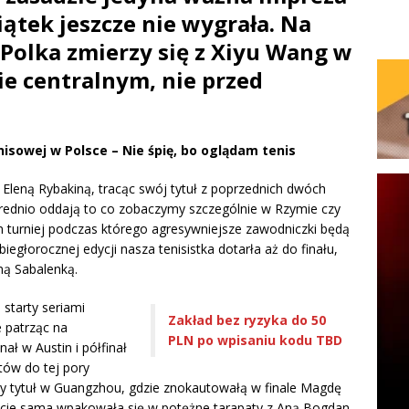
iątek jeszcze nie wygrała. Na
 Polka zmierzy się z Xiyu Wang w
e centralnym, nie przed
nisowej w Polsce – Nie śpię, bo oglądam tenis
z Eleną Rybakiną, tracąc swój tytuł z poprzednich dwóch
 średnio oddają to co zobaczymy szczególnie w Rzymie czy
en turniej podczas którego agresywniejsze zawodniczki będą
biegłorocznej edycji nasza tenisistka dotarła aż do finału,
ną Sabalenką.
starty seriami
Zakład bez ryzyka do 50
e patrząc na
PLN po wpisaniu kodu TBD
ał w Austin i półfinał
atów do tej pory
ny tytuł w Guangzhou, gdzie znokautowałą w finale Magdę
rycie sama wpakowała się w potężne tarapaty z Aną Bogdan