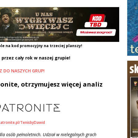
le na kod promocyjny na trzeciej planszy!
 przez cały rok w naszej grupie!
Z DO NASZYCH GRUP!
onite, otrzymujesz więcej analiz
patronite.pl/TenisbyDawid
la osób pełnoletnich. Udział w nielegalnych grach