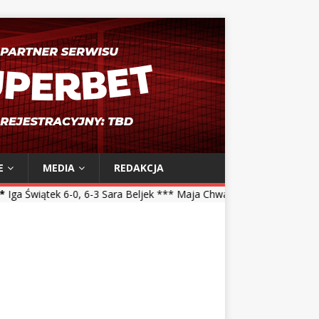
E
MEDIA
REDAKCJA
-0, 6-3 Sara Beljek *** Maja Chwalińska 5-7, 1-6 Talia Gibson *** Ma