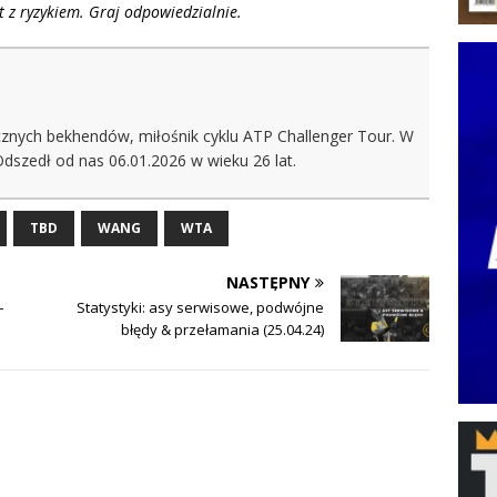
 z ryzykiem. Graj odpowiedzialnie.
ęcznych bekhendów, miłośnik cyklu ATP Challenger Tour. W
Odszedł od nas 06.01.2026 w wieku 26 lat.
TBD
WANG
WTA
NASTĘPNY
–
Statystyki: asy serwisowe, podwójne
błędy & przełamania (25.04.24)