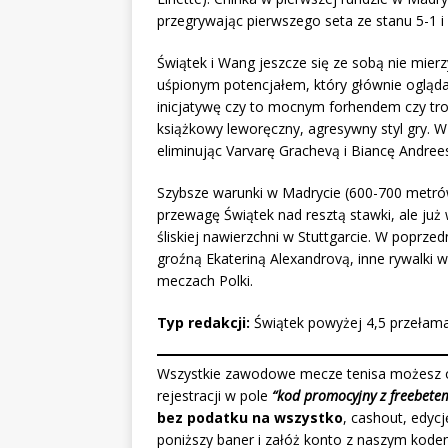
przegrywając pierwszego seta ze stanu 5-1 i
Świątek i Wang jeszcze się ze sobą nie mierz
uśpionym potencjałem, który głównie ogląda
inicjatywę czy to mocnym forhendem czy tro
książkowy leworęczny, agresywny styl gry. 
eliminując Varvarę Grachevą i Biancę Andrees
Szybsze warunki w Madrycie (600-700 metr
przewagę Świątek nad resztą stawki, ale już 
śliskiej nawierzchni w Stuttgarcie. W poprz
groźną Ekateriną Alexandrovą, inne rywalk
meczach Polki.
Typ redakcji:
Świątek powyżej 4,5 przełam
Wszystkie zawodowe mecze tenisa możesz o
rejestracji w pole
“kod promocyjny z freebete
bez podatku na wszystko
, cashout, edycj
poniższy baner i załóż konto z naszym kode