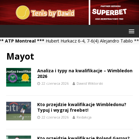
 Montreal ***
Hubert Hurkacz 6-4, 7-6(4) Alejandro Tabilo *** Kam
Mayot
Analiza i typy na kwalifikacje – Wimbledon
2026
22 czerwca 2026
Dawid Wiktorski
Kto przejdzie kwalifikacje Wimbledonu?
Typuj i wygraj freebet!
22 czerwca 2026
Redakcja
Kto przejdzie kwalifikacje Roland Garros?