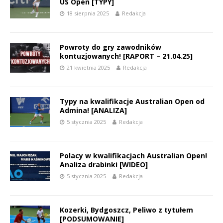
US Open [TYPY]
18 sierpnia 2025
Redakcja
Powroty do gry zawodników
kontuzjowanych! [RAPORT – 21.04.25]
21 kwietnia 2025
Redakcja
Typy na kwalifikacje Australian Open od
Admina! [ANALIZA]
5 stycznia 2025
Redakcja
Polacy w kwalifikacjach Australian Open!
Analiza drabinki [WIDEO]
5 stycznia 2025
Redakcja
Kozerki, Bydgoszcz, Peliwo z tytułem
[PODSUMOWANIE]