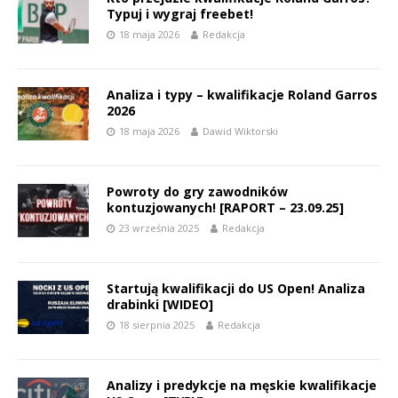
Typuj i wygraj freebet!
18 maja 2026
Redakcja
Analiza i typy – kwalifikacje Roland Garros
2026
18 maja 2026
Dawid Wiktorski
Powroty do gry zawodników
kontuzjowanych! [RAPORT – 23.09.25]
23 września 2025
Redakcja
Startują kwalifikacji do US Open! Analiza
drabinki [WIDEO]
18 sierpnia 2025
Redakcja
Analizy i predykcje na męskie kwalifikacje