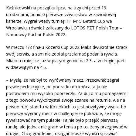
Kaśnikowski na początku lipca, na trzy dni przed 19.
urodzinami, odniósł pierwsze zwycięstwo w zawodowej
karierze. Wygrał wtedy turniej ITF M15 Betard Cup we
Wrocławiu, również zaliczany do LOTOS PZT Polish Tour –
Narodowy Puchar Polski 2022.
W meczu 1/8 finału Kozerki Cup 2022 Maks dwukrotnie stracił
swój serwis, a sam nie zdołał przełamać podania rywala.
Miało to miejsce już w piątym gemie na 2:3, a w drugiej partii
w dziewiątym na 4:5.
– Myślę, że nie był to wyrównany mecz. Przeciwnik zagrał
prawie perfekcyjnie, od początku do końca, a ja nie
postawiłem mu wysoko poprzeczki. Za dużo mu pomagałem i
z tego powodu wykorzystał swoje szanse na returnie. Ale na
pewno mój start tu w Kozerkach to jest pozytywny wynik, bo
pierwszy wygrany mecz w challengerze pokazuje, że mogę
rywalizować na tym pułapie. Fajnie było przejść pierwszą
rundę, ale jednak nie gram w tenisa po to, żeby przegrywać w
drugiej. Chcę grać lepiej, osiągać lepsze wyniki i sprawiać