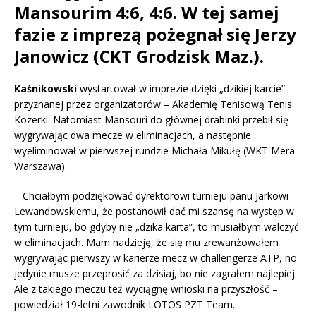
Mansourim 4:6, 4:6. W tej samej
fazie z imprezą pożegnał się Jerzy
Janowicz (CKT Grodzisk Maz.).
Kaśnikowski
wystartował w imprezie dzięki „dzikiej karcie”
przyznanej przez organizatorów – Akademię Tenisową Tenis
Kozerki. Natomiast Mansouri do głównej drabinki przebił się
wygrywając dwa mecze w eliminacjach, a następnie
wyeliminował w pierwszej rundzie Michała Mikułę (WKT Mera
Warszawa).
– Chciałbym podziękować dyrektorowi turnieju panu Jarkowi
Lewandowskiemu, że postanowił dać mi szansę na występ w
tym turnieju, bo gdyby nie „dzika karta”, to musiałbym walczyć
w eliminacjach. Mam nadzieję, że się mu zrewanżowałem
wygrywając pierwszy w karierze mecz w challengerze ATP, no
jedynie musze przeprosić za dzisiaj, bo nie zagrałem najlepiej.
Ale z takiego meczu też wyciągnę wnioski na przyszłość –
powiedział 19-letni zawodnik LOTOS PZT Team.