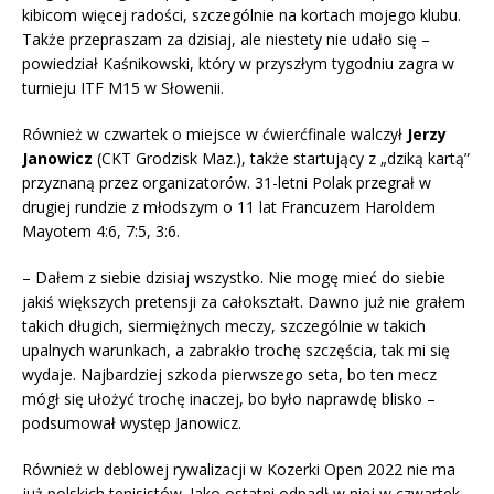
kibicom więcej radości, szczególnie na kortach mojego klubu.
Także przepraszam za dzisiaj, ale niestety nie udało się –
powiedział Kaśnikowski, który w przyszłym tygodniu zagra w
turnieju ITF M15 w Słowenii.
Również w czwartek o miejsce w ćwierćfinale walczył
Jerzy
Janowicz
(CKT Grodzisk Maz.), także startujący z „dziką kartą”
przyznaną przez organizatorów. 31-letni Polak przegrał w
drugiej rundzie z młodszym o 11 lat Francuzem Haroldem
Mayotem 4:6, 7:5, 3:6.
– Dałem z siebie dzisiaj wszystko. Nie mogę mieć do siebie
jakiś większych pretensji za całokształt. Dawno już nie grałem
takich długich, siermiężnych meczy, szczególnie w takich
upalnych warunkach, a zabrakło trochę szczęścia, tak mi się
wydaje. Najbardziej szkoda pierwszego seta, bo ten mecz
mógł się ułożyć trochę inaczej, bo było naprawdę blisko –
podsumował występ Janowicz.
Również w deblowej rywalizacji w Kozerki Open 2022 nie ma
już polskich tenisistów. Jako ostatni odpadł w niej w czwartek