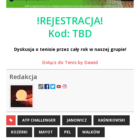
!REJESTRACJA!
Kod: TBD
Dyskusja o tenisie przez cały rok w naszej grupie!
Dołącz do Tenis by Dawid
Redakcja
ATP CHALLENGER
JANOWICZ
KAŚNIKOWSKI
KOZERKI
MAYOT
PEL
WALKÓW