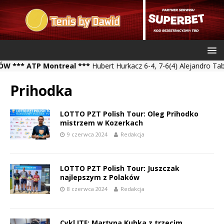
* ATP Montreal ***
Hubert Hurkacz 6-4, 7-6(4) Alejandro Tabilo *
Prihodka
LOTTO PZT Polish Tour: Oleg Prihodko
mistrzem w Kozerkach
9 czerwca 2024
Redakcja
LOTTO PZT Polish Tour: Juszczak
najlepszym z Polaków
8 czerwca 2024
Redakcja
Cykl ITF: Martyna Kubka z trzecim