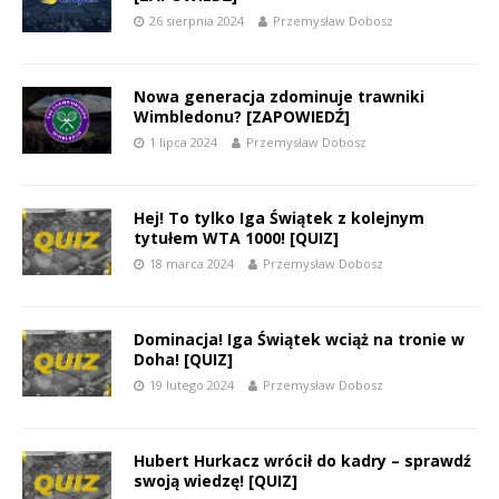
26 sierpnia 2024
Przemysław Dobosz
Nowa generacja zdominuje trawniki
Wimbledonu? [ZAPOWIEDŹ]
1 lipca 2024
Przemysław Dobosz
Hej! To tylko Iga Świątek z kolejnym
tytułem WTA 1000! [QUIZ]
18 marca 2024
Przemysław Dobosz
Dominacja! Iga Świątek wciąż na tronie w
Doha! [QUIZ]
19 lutego 2024
Przemysław Dobosz
Hubert Hurkacz wrócił do kadry – sprawdź
swoją wiedzę! [QUIZ]