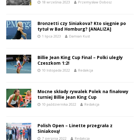
18 września 2023
Przemysław Dobosz
Bronzetti czy Siniakova? Kto sięgnie po
tytuł w Bad Homburg? [ANALIZA]
1 lipca 2023
Damian Kust
Billie Jean King Cup Final – Polki uległy
Czeszkom 1:2!
10 listopada 2022
Redakcja
Mocne składy rywalek Polek na finałowy
turniej Billie Jean King Cup
10 października 2022
Redakcja
Polish Open – Linette przegrała z
Siniakovą!
7 sierpnia 2022
Redakcja