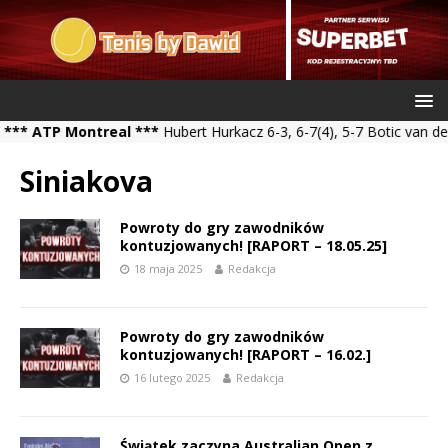
TP Montreal ***
Hubert Hurkacz 6-3, 6-7(4), 5-7 Botic van de Zand
Siniakova
Powroty do gry zawodników
kontuzjowanych! [RAPORT – 18.05.25]
18 maja 2025
Redakcja
Powroty do gry zawodników
kontuzjowanych! [RAPORT – 16.02.]
16 lutego 2025
Redakcja
Świątek zaczyna Australian Open z