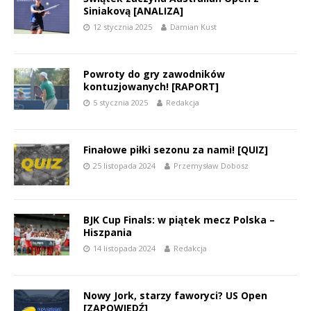
Siniakovą [ANALIZA]
12 stycznia 2025
Damian Kust
Powroty do gry zawodników
kontuzjowanych! [RAPORT]
5 stycznia 2025
Redakcja
Finałowe piłki sezonu za nami! [QUIZ]
25 listopada 2024
Przemysław Dobosz
BJK Cup Finals: w piątek mecz Polska –
Hiszpania
14 listopada 2024
Redakcja
Nowy Jork, starzy faworyci? US Open
[ZAPOWIEDŹ]