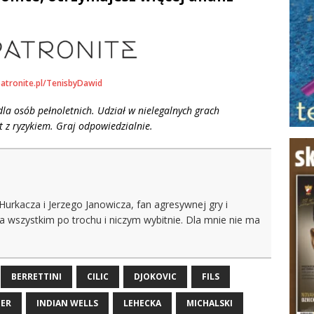
patronite.pl/TenisbyDawid
la osób pełnoletnich. Udział w nielegalnych grach
 z ryzykiem. Graj odpowiedzialnie.
 Hurkacza i Jerzego Janowicza, fan agresywnej gry i
a wszystkim po trochu i niczym wybitnie. Dla mnie nie ma
BERRETTINI
CILIC
DJOKOVIC
FILS
ER
INDIAN WELLS
LEHECKA
MICHALSKI