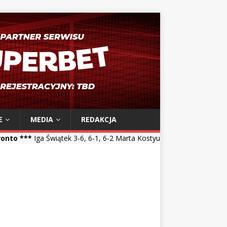
E
MEDIA
REDAKCJA
tek 3-6, 6-1, 6-2 Marta Kostyuk *** Maja Chwalińska 5-7, 1-6 Talia G