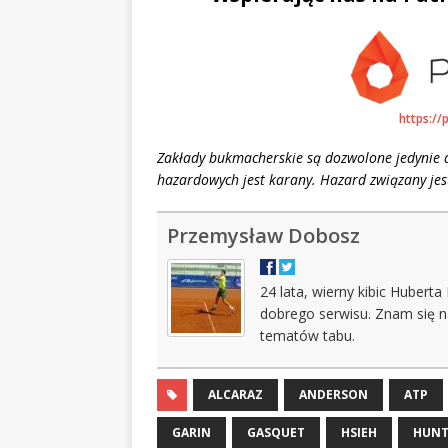
https://
Zakłady bukmacherskie są dozwolone jedynie d
hazardowych jest karany. Hazard związany jest
Przemysław Dobosz
24 lata, wierny kibic Huberta
dobrego serwisu. Znam się n
tematów tabu.
ALCARAZ
ANDERSON
ATP
GARIN
GASQUET
HSIEH
HUNT