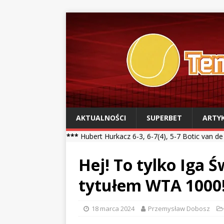
AKTUALNOŚCI
SUPERBET
ARTY
l ***
Hubert Hurkacz 6-3, 6-7(4), 5-7 Botic van de Zandschulp *** K
Hej! To tylko Iga 
tytułem WTA 1000!
18 marca 2024
Przemysław Dobosz