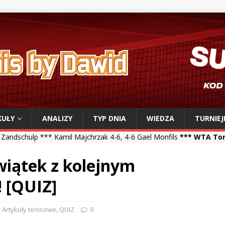
KUŁY
ANALIZY
TYP DNIA
WIEDZA
TURNIEJ
amil Majchrzak 4-6, 4-6 Gael Monfils
*** WTA Toronto ***
Iga Świą
Świątek z kolejnym
 [QUIZ]
Artykuły tenisowe
,
QUIZ
0