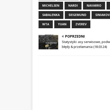
MICHELSEN
NARDI
NAVARRO
SABALENKA
SIEGEMUND
SINIAKOV
WTA
YUAN
ZVEREV
POPRZEDNI
Statystyki: asy serwisowe, pod
błędy & przełamania (18.03.24)