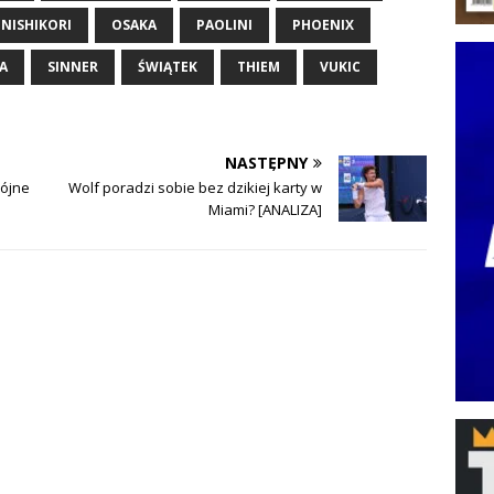
NISHIKORI
OSAKA
PAOLINI
PHOENIX
A
SINNER
ŚWIĄTEK
THIEM
VUKIC
NASTĘPNY
wójne
Wolf poradzi sobie bez dzikiej karty w
Miami? [ANALIZA]