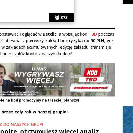
373
bstawiać i oglądać w
Betclic
, a wpisując kod
TBD
podczas
m
“
otrzymasz
pierwszy zakład bez ryzyka do 50 PLN
, grę
 w zakładach akumulowanych, edycję zakładu, transmisje
y baner i załóż konto z naszym kodem!
ole na kod promocyjny na trzeciej planszy!
 przez cały rok w naszej grupie!
Z DO NASZYCH GRUP!
onite, otrzymujesz więcej analiz