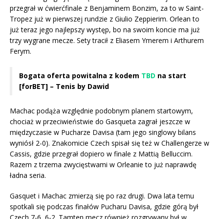
przegrał w ćwierćfinale z Benjaminem Bonzim, za to w Saint-
Tropez już w pierwszej rundzie z Giulio Zeppierim. Orlean to
już teraz jego najlepszy występ, bo na swoim koncie ma już
trzy wygrane mecze. Sety tracił z Eliasem Ymerem i Arthurem
Ferym.
Bogata oferta powitalna z kodem
TBD
na start
[forBET] – Tenis by Dawid
Machac podąża względnie podobnym planem startowym,
chociaż w przeciwieństwie do Gasqueta zagrał jeszcze w
międzyczasie w Pucharze Davisa (tam jego singlowy bilans
wyniósł 2-0). Znakomicie Czech spisał się też w Challengerze w
Cassis, gdzie przegrał dopiero w finale z Mattią Belluccim.
Razem z trzema zwycięstwami w Orleanie to już naprawdę
ładna seria.
Gasquet i Machac zmierzą się po raz drugi. Dwa lata temu
spotkali się podczas finałów Pucharu Davisa, gdzie górą był
Czech 7-6, 6-2. Tamten mecz również rozgrywany był w