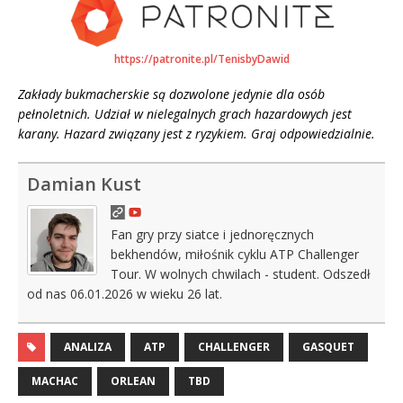
https://patronite.pl/TenisbyDawid
Zakłady bukmacherskie są dozwolone jedynie dla osób
pełnoletnich. Udział w nielegalnych grach hazardowych jest
karany. Hazard związany jest z ryzykiem. Graj odpowiedzialnie.
Damian Kust
Fan gry przy siatce i jednoręcznych
bekhendów, miłośnik cyklu ATP Challenger
Tour. W wolnych chwilach - student. Odszedł
od nas 06.01.2026 w wieku 26 lat.
ANALIZA
ATP
CHALLENGER
GASQUET
MACHAC
ORLEAN
TBD