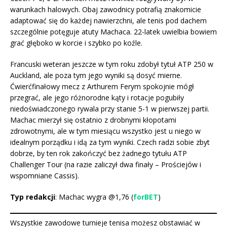
warunkach halowych. Obaj zawodnicy potrafią znakomicie
adaptować się do każdej nawierzchni, ale tenis pod dachem
szczególnie potęguje atuty Machaca. 22-latek uwielbia bowiem
grać głęboko w korcie i szybko po koźle.
Francuski weteran jeszcze w tym roku zdobył tytuł ATP 250 w
Auckland, ale poza tym jego wyniki są dosyć mierne.
Ćwierćfinałowy mecz z Arthurem Ferym spokojnie mógł
przegrać, ale jego różnorodne kąty i rotacje pogubiły
niedoświadczonego rywala przy stanie 5-1 w pierwszej partii.
Machac mierzył się ostatnio z drobnymi kłopotami
zdrowotnymi, ale w tym miesiącu wszystko jest u niego w
idealnym porządku i idą za tym wyniki. Czech radzi sobie zbyt
dobrze, by ten rok zakończyć bez żadnego tytułu ATP
Challenger Tour (na razie zaliczył dwa finały – Prościejów i
wspomniane Cassis).
Typ redakcji
: Machac wygra @1,76 (
forBET
)
Wszystkie zawodowe turnieje tenisa możesz obstawiać w