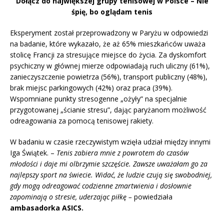
Dołącz do największej grupy tenisowej w Polsce – Nie
śpię, bo oglądam tenis
Eksperyment został przeprowadzony w Paryżu w odpowiedzi
na badanie, które wykazało, że aż 65% mieszkańców uważa
stolicę Francji za stresujące miejsce do życia. Za dyskomfort
psychiczny w głównej mierze odpowiadają ruch uliczny (61%),
zanieczyszczenie powietrza (56%), transport publiczny (48%),
brak miejsc parkingowych (42%) oraz praca (39%).
Wspomniane punkty stresogenne „ożyły” na specjalnie
przygotowanej „ścianie stresu”, dając paryżanom możliwość
odreagowania za pomocą tenisowej rakiety.
W badaniu w czasie rzeczywistym wzięła udział między innymi
Iga Świątek. –
Tenis zabiera mnie z powrotem do czasów
młodości i daje mi olbrzymie szczęście. Zawsze uważałam go za
najlepszy sport na świecie. Widać, że ludzie czują się swobodniej,
gdy mogą odreagować codzienne zmartwienia i dosłownie
zapominają o stresie, uderzając piłkę –
powiedziała
ambasadorka ASICS.