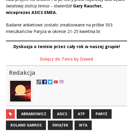
światową stolicą tenisa –
stwierdził
Gary Raucher,
wiceprezes ASICS EMEA.
Badanie ankietowe zostało zrealizowane na próbie 503
mieszkańców Paryża w okresie 21-25 kwietnia br.
Dyskusja o tenisie przez cały rok w naszej grupie!
Dołącz do Tenis by Dawid
Redakcja
ABRAMOWICZ
ASICS
ATP
PARYŻ
ROLAND GARROS
ŚWIĄTEK
WTA