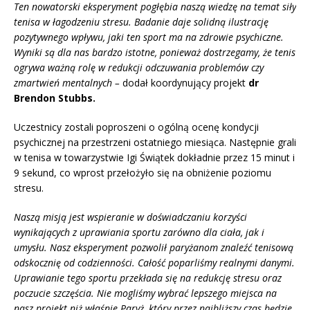
Ten nowatorski eksperyment pogłębia naszą wiedzę na temat siły
tenisa w łagodzeniu stresu. Badanie daje solidną ilustrację
pozytywnego wpływu, jaki ten sport ma na zdrowie psychiczne.
Wyniki są dla nas bardzo istotne, ponieważ dostrzegamy, że tenis
ogrywa ważną rolę w redukcji odczuwania problemów czy
zmartwień mentalnych –
dodał koordynujący projekt
dr
Brendon Stubbs.
Uczestnicy zostali poproszeni o ogólną ocenę kondycji
psychicznej na przestrzeni ostatniego miesiąca. Następnie grali
w tenisa w towarzystwie Igi Świątek dokładnie przez 15 minut i
9 sekund, co wprost przełożyło się na obniżenie poziomu
stresu.
Naszą misją jest wspieranie w doświadczaniu korzyści
wynikających z uprawiania sportu zarówno dla ciała, jak i
umysłu. Nasz eksperyment pozwolił paryżanom znaleźć tenisową
odskocznię od codzienności. Całość poparliśmy realnymi danymi.
Uprawianie tego sportu przekłada się na redukcję stresu oraz
poczucie szczęścia. Nie mogliśmy wybrać lepszego miejsca na
nasz projekt niż właśnie Paryż, który przez najbliższy czas będzie