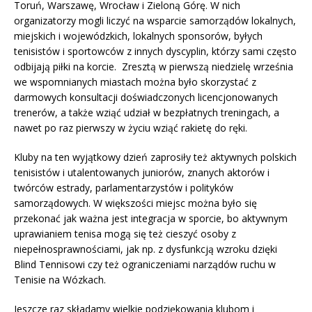
Toruń, Warszawę, Wrocław i Zieloną Górę. W nich
organizatorzy mogli liczyć na wsparcie samorządów lokalnych,
miejskich i wojewódzkich, lokalnych sponsorów, byłych
tenisistów i sportowców z innych dyscyplin, którzy sami często
odbijają piłki na korcie. Zresztą w pierwszą niedzielę września
we wspomnianych miastach można było skorzystać z
darmowych konsultacji doświadczonych licencjonowanych
trenerów, a także wziąć udział w bezpłatnych treningach, a
nawet po raz pierwszy w życiu wziąć rakietę do ręki.
Kluby na ten wyjątkowy dzień zaprosiły też aktywnych polskich
tenisistów i utalentowanych juniorów, znanych aktorów i
twórców estrady, parlamentarzystów i polityków
samorządowych. W większości miejsc można było się
przekonać jak ważna jest integracja w sporcie, bo aktywnym
uprawianiem tenisa mogą się też cieszyć osoby z
niepełnosprawnościami, jak np. z dysfunkcją wzroku dzięki
Blind Tennisowi czy też ograniczeniami narządów ruchu w
Tenisie na Wózkach.
Jeszcze raz składamy wielkie podziękowania klubom i