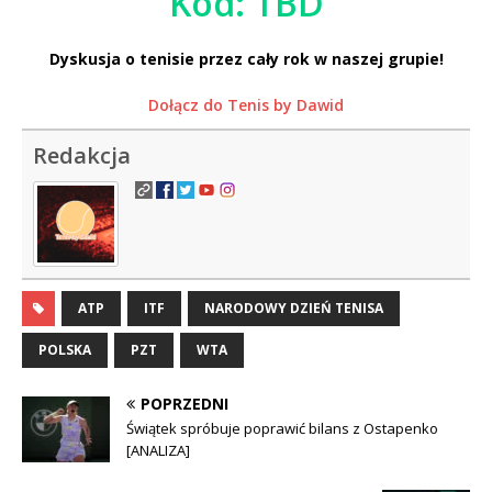
Kod: TBD
Dyskusja o tenisie przez cały rok w naszej grupie!
Dołącz do Tenis by Dawid
Redakcja
ATP
ITF
NARODOWY DZIEŃ TENISA
POLSKA
PZT
WTA
POPRZEDNI
Świątek spróbuje poprawić bilans z Ostapenko
[ANALIZA]