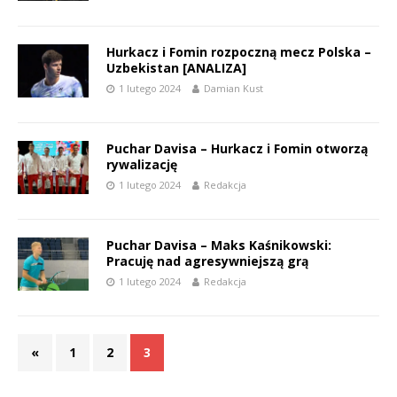
Hurkacz i Fomin rozpoczną mecz Polska –
Uzbekistan [ANALIZA]
1 lutego 2024
Damian Kust
Puchar Davisa – Hurkacz i Fomin otworzą
rywalizację
1 lutego 2024
Redakcja
Puchar Davisa – Maks Kaśnikowski:
Pracuję nad agresywniejszą grą
1 lutego 2024
Redakcja
«
1
2
3