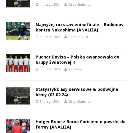
4 lutego 2024
Grey Statistics
Najwyżej rozstawieni w finale – Rodionov
kontra Nakashima [ANALIZA]
3 lutego 2024
Damian Kust
Puchar Davisa – Polska awansowała do
Grupy Światowej I!
3 lutego 2024
Redakcja
Statystyki: asy serwisowe & podwójne
błędy (03.02.24)
3 lutego 2024
Grey Statistics
Holger Rune z Borną Coriciem o powrót do
formy [ANALIZA]