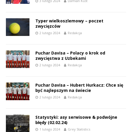
3 lutego 2024
Damian Kust
Typer wielkoszlemowy – poczet
zwycięzców
2 lutego 2024
Redakcja
Puchar Davisa – Polacy o krok od
zwycięstwa z Uzbekami
2 lutego 2024
Redakcja
Puchar Davisa – Hubert Hurkacz: Chce się
być najlepszym na świecie
2 lutego 2024
Redakcja
Statystyki: asy serwisowe & podwójne
błędy (02.02.24)
1 lutego 2024
Grey Statistics