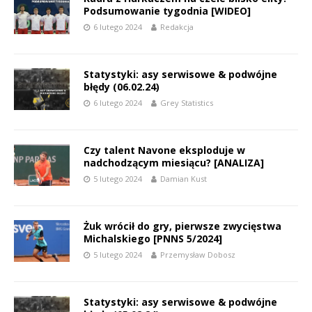
Podsumowanie tygodnia [WIDEO]
6 lutego 2024
Redakcja
Statystyki: asy serwisowe & podwójne
błędy (06.02.24)
6 lutego 2024
Grey Statistics
Czy talent Navone eksploduje w
nadchodzącym miesiącu? [ANALIZA]
5 lutego 2024
Damian Kust
Żuk wrócił do gry, pierwsze zwycięstwa
Michalskiego [PNNS 5/2024]
5 lutego 2024
Przemysław Dobosz
Statystyki: asy serwisowe & podwójne