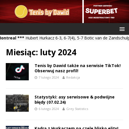
al ***
Hubert Hurkacz 6-3, 6-7(4), 5-7 Botic van de Zandschulp *** 
Miesiąc:
luty 2024
Tenis by Dawid także na serwisie TikTok!
Obserwuj nasz profil!
7 lutego 2024
Redakcja
Statystyki: asy serwisowe & podwójne
błędy (07.02.24)
6 lutego 2024
Grey Statistics
Kadra z Hurkaczem na czele blisko elity!