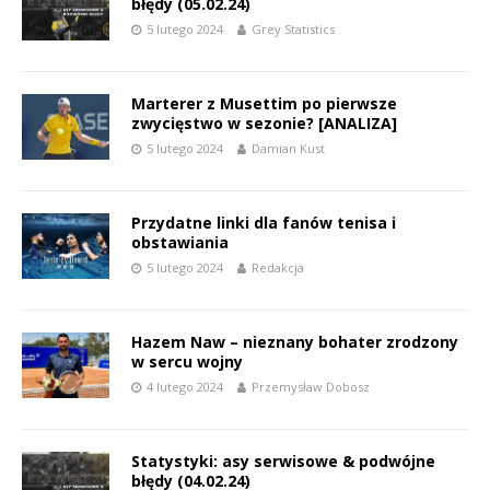
błędy (05.02.24)
5 lutego 2024
Grey Statistics
Marterer z Musettim po pierwsze
zwycięstwo w sezonie? [ANALIZA]
5 lutego 2024
Damian Kust
Przydatne linki dla fanów tenisa i
obstawiania
5 lutego 2024
Redakcja
Hazem Naw – nieznany bohater zrodzony
w sercu wojny
4 lutego 2024
Przemysław Dobosz
Statystyki: asy serwisowe & podwójne
błędy (04.02.24)