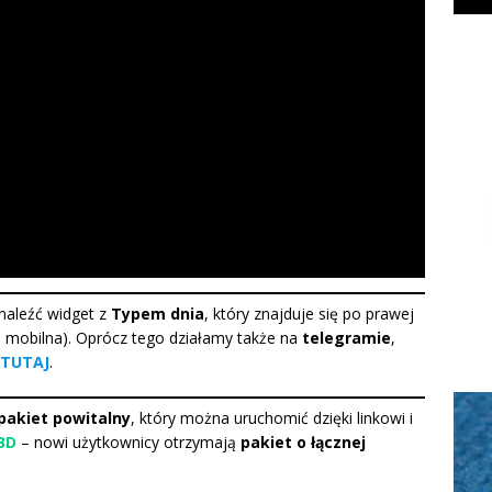
naleźć widget z
Typem dnia
, który znajduje się po prawej
ja mobilna). Oprócz tego działamy także na
telegramie
,
TUTAJ
.
pakiet powitalny
, który można uruchomić dzięki linkowi i
BD
– nowi użytkownicy otrzymają
pakiet o łącznej