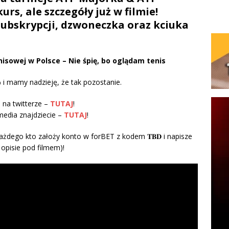
rs, ale szczegóły już w filmie!
ubskrypcji, dzwoneczka oraz kciuka
nisowej w Polsce – Nie śpię, bo oglądam tenis
 i mamy nadzieję, że tak pozostanie.
 na twitterze –
TUTAJ
!
 media znajdziecie –
TUTAJ
!
ażdego kto założy konto w forBET z kodem 𝐓𝐁𝐃 i napisze
opisie pod filmem)!