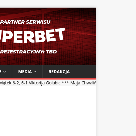
E
MEDIA
REDAKCJA
torija Golubic *** Maja Chwalińska 5-7, 1-6 Talia Gibson *** Magdalen