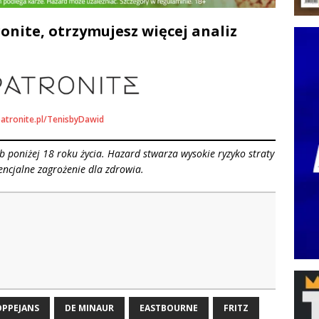
onite, otrzymujesz więcej analiz
patronite.pl/TenisbyDawid
 poniżej 18 roku życia. Hazard stwarza wysokie ryzyko straty
encjalne zagrożenie dla zdrowia.
OPPEJANS
DE MINAUR
EASTBOURNE
FRITZ