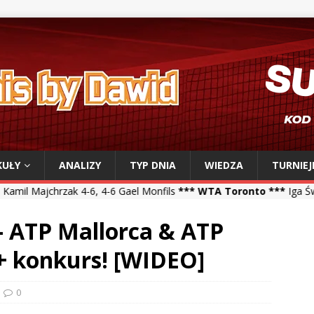
KUŁY
ANALIZY
TYP DNIA
WIEDZA
TURNIEJ
4-6, 4-6 Gael Monfils
*** WTA Toronto ***
Iga Świątek 6-2, 6-1 Vik
 – ATP Mallorca & ATP
 + konkurs! [WIDEO]
0