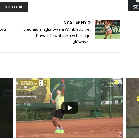
YOUTUBE
NASTĘPNY
zou
Siedmiu singlistów na Wimbledonie,
Kawa i Chwalińska w turnieju
głównym!